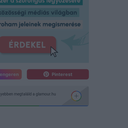
sengeren
Pinterest
nyebben megtaláld a glamour.hu