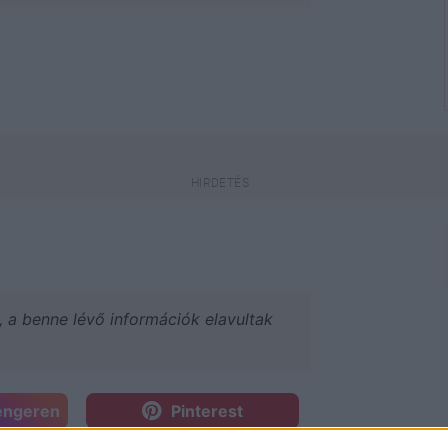
a, a benne lévő információk elavultak
engeren
Pinterest