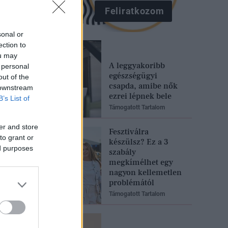
Feliratkozom
sonal or
ection to
ou may
A leggyakoribb
 personal
egészségügyi
out of the
csapda, amibe nők
 downstream
ezrei lépnek bele
B’s List of
Támogatott Tartalom
er and store
Fesztiválra
to grant or
készülsz? Ez a 3
ed purposes
szabály
megkímélhet egy
nagyon kellemetlen
problémától
Támogatott Tartalom