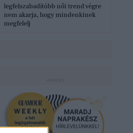
legfelszabadítóbb női trend végre
nem akarja, hogy mindenkinek
megfelelj