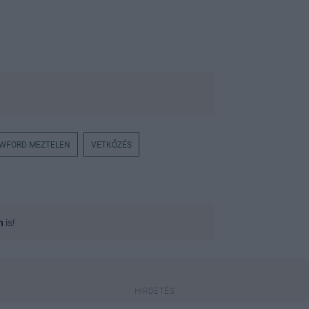
AWFORD MEZTELEN
VETKŐZÉS
n
is!