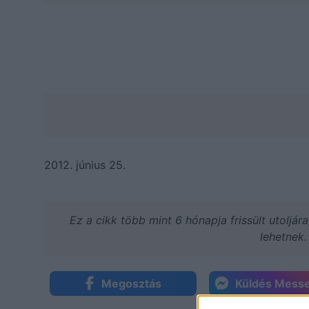
2012. június 25.
Ez a cikk több mint 6 hónapja frissült utoljár
lehetnek.
Megosztás
Küldés Mess