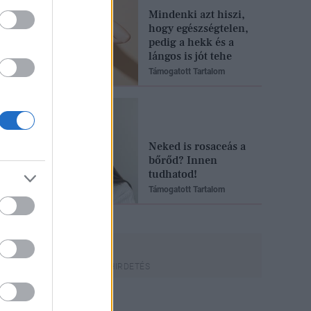
Mindenki azt hiszi,
hogy egészségtelen,
pedig a hekk és a
lángos is jót tehe
Támogatott Tartalom
Neked is rosaceás a
bőrőd? Innen
tudhatod!
Támogatott Tartalom