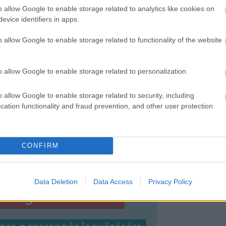
 Jeans 2012-13-as kampányában is ő
o allow Google to enable storage related to analytics like cookies on
 Biztosan nem árulunk el nagy titkot:
evice identifiers in apps.
o allow Google to enable storage related to functionality of the website
o allow Google to enable storage related to personalization.
wanepoel elképesztő hónapjának képeit!
o allow Google to enable storage related to security, including
cation functionality and fraud prevention, and other user protection.
CONFIRM
Data Deletion
Data Access
Privacy Policy