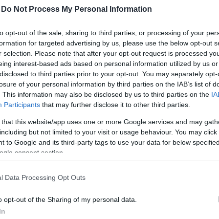
-
Do Not Process My Personal Information
ell kergeti őrületbe a
to opt-out of the sale, sharing to third parties, or processing of your per
formation for targeted advertising by us, please use the below opt-out s
r selection. Please note that after your opt-out request is processed y
eing interest-based ads based on personal information utilized by us or
disclosed to third parties prior to your opt-out. You may separately opt-
losure of your personal information by third parties on the IAB’s list of
. This information may also be disclosed by us to third parties on the
IA
s volt soron, most azonban
Participants
that may further disclose it to other third parties.
z ünnepelt kedvenc. A 23 éves
 that this website/app uses one or more Google services and may gath
s hogy nem riad vissza
a pikánsabb
including but not limited to your visit or usage behaviour. You may click 
A Victoria`s Secret angyalkájának
 to Google and its third-party tags to use your data for below specifi
án. Idén már beverekedte magát
a
ogle consent section.
, és ez minden bizonnyal emel majd az
l Data Processing Opt Outs
ák, hogy anorexiás
, és talán van abban
o opt-out of the Sharing of my personal data.
 Candice Swanepoel szándékosan
In
a, alaptalan a vád.