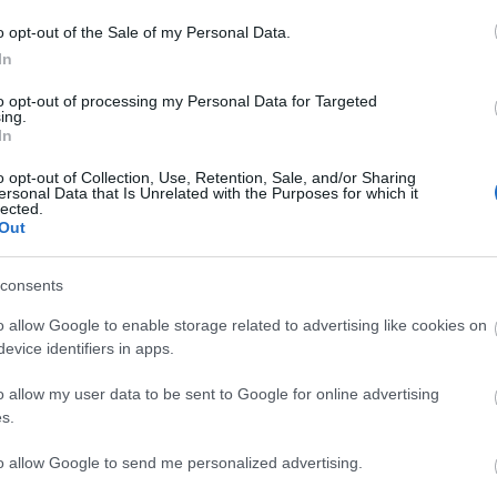
o opt-out of the Sale of my Personal Data.
In
to opt-out of processing my Personal Data for Targeted
ing.
In
hiszen a Muse magazin nyári számának
ó divatlap
4 különböző címlapot
o opt-out of Collection, Use, Retention, Sale, and/or Sharing
ersonal Data that Is Unrelated with the Purposes for which it
tanyaggal is szerepel a lapban. Mariano
lected.
észített Candice-ről.
Out
 közel sincs vége, hiszen a szőkeség
consents
yon úgy tűnik, hogy ő lehet az új arca a
 márka eddig
a brazil szupermodellek
o allow Google to enable storage related to advertising like cookies on
evice identifiers in apps.
ze jól brazil kapcsolatokkal
jár. Nemrég azt is elkotyogtak, hogy
o allow my user data to be sent to Google for online advertising
rmészetesen Brazíliában tartanak majd.
s.
zilnak tekinti, legújabb promóciós
t Candice!?
to allow Google to send me personalized advertising.