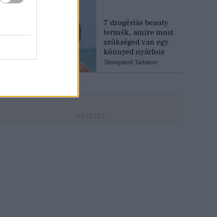
7 drogériás beauty
termék, amire most
szükséged van egy
könnyed nyárhoz
Támogatott Tartalom