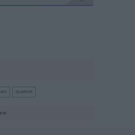
-ING
GLAMOUR
n
is!