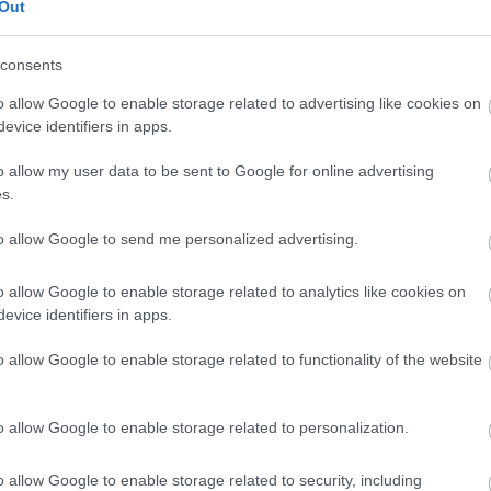
Out
consents
kesztőjét, hogy is van ez a fehér ing,
o allow Google to enable storage related to advertising like cookies on
k! "
Alapvetően azt mondanám, hogy
evice identifiers in apps.
fehér sem, a legpraktikusabb választás a
z mindig magára vonja a figyelmet, és
o allow my user data to be sent to Google for online advertising
s.
 fel, nem tud érvényesülni a szabása, és
az esetben azonban kifejezetten hatásos,
to allow Google to send me personalized advertising.
asztott fekete melltartót a sztár, ami a
ló esetekben be lehet vállalni, persze
o allow Google to enable storage related to analytics like cookies on
evice identifiers in apps.
átment a stílusvizsgán!
o allow Google to enable storage related to functionality of the website
o allow Google to enable storage related to personalization.
o allow Google to enable storage related to security, including