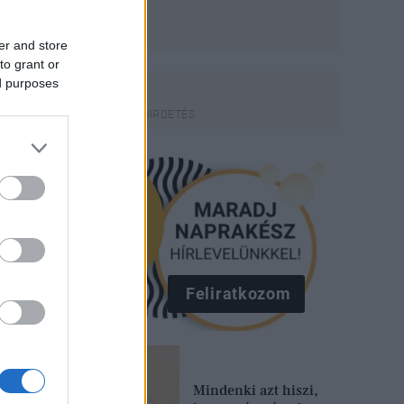
er and store
to grant or
ed purposes
Feliratkozom
Mindenki azt hiszi,