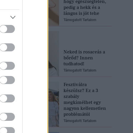
hogy egészségtelen,
pedig a hekk és a
lángos is jót tehe
Támogatott Tartalom
Neked is rosaceás a
bőrőd? Innen
tudhatod!
Támogatott Tartalom
Fesztiválra
készülsz? Ez a 3
szabály
megkímélhet egy
nagyon kellemetlen
problémától
Támogatott Tartalom