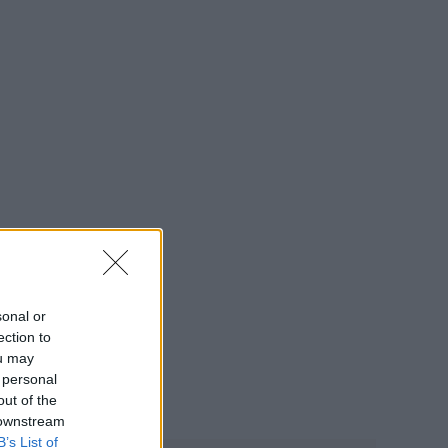
sonal or
ection to
ou may
 personal
out of the
 downstream
B’s List of