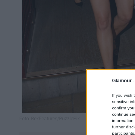
Glamour 
If you wish 
sensitive in
confirm you
continue se
Fotó:
RexFeatures/PuzzlePix
information 
further disc
participants