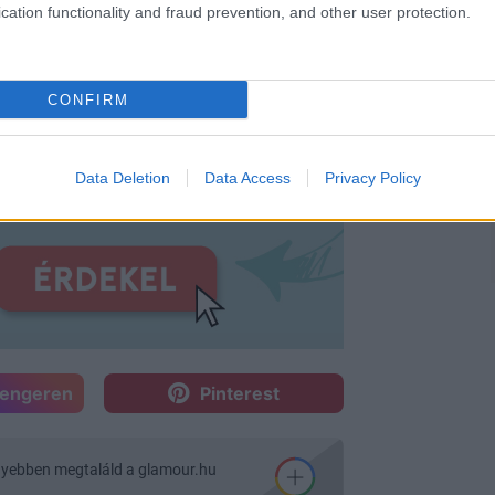
cation functionality and fraud prevention, and other user protection.
CONFIRM
Data Deletion
Data Access
Privacy Policy
sengeren
Pinterest
nyebben megtaláld a glamour.hu