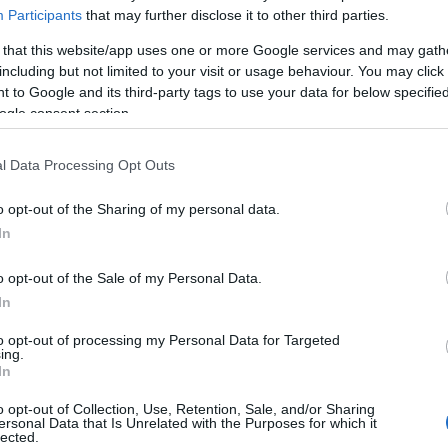
Participants
that may further disclose it to other third parties.
 that this website/app uses one or more Google services and may gath
including but not limited to your visit or usage behaviour. You may click 
 to Google and its third-party tags to use your data for below specifi
ogle consent section.
l Data Processing Opt Outs
a, a benne lévő információk elavultak
o opt-out of the Sharing of my personal data.
In
engeren
Pinterest
o opt-out of the Sale of my Personal Data.
In
iselt fehér ingben, amihez fekete
to opt-out of processing my Personal Data for Targeted
ing.
 a fekete melltartójára tudtunk
In
 illik, jól néz ki?
o opt-out of Collection, Use, Retention, Sale, and/or Sharing
ersonal Data that Is Unrelated with the Purposes for which it
lected.