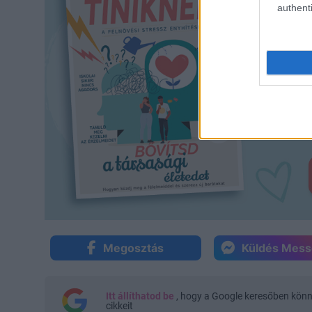
authenti
Megosztás
Küldés Mes
Itt állíthatod be
, hogy a Google keresőben kön
cikkeit