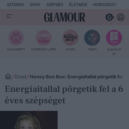
SZTÁROK
DIVAT
SZÉPSÉG
ÉLETMÓD
HOROSZKÓP
KU
MANCSPARTY
NYEREMÉNYJÁTÉK
SYOSS
TAROT
GLAMOUR
20
Divat
Honey Boo Boo: Energiaitallal pörgetik fel 
Energiaitallal pörgetik fel a 6
éves szépséget