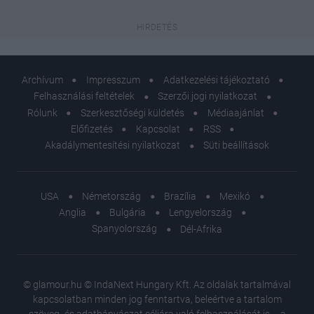
Archívum
Impresszum
Adatkezelési tájékoztató
Felhasználási feltételek
Szerzői jogi nyilatkozat
Rólunk
Szerkesztőségi küldetés
Médiaajánlat
Előfizetés
Kapcsolat
RSS
Akadálymentesítési nyilatkozat
Süti beállítások
USA
Németország
Brazília
Mexikó
Anglia
Bulgária
Lengyelország
Spanyolország
Dél-Afrika
© glamour.hu © IndaNext Hungary Kft. Az oldalak tartalmával
kapcsolatban minden jog fenntartva, beleértve a tartalom
szöveg- és adatbányászat céljára való felhasználását is – a