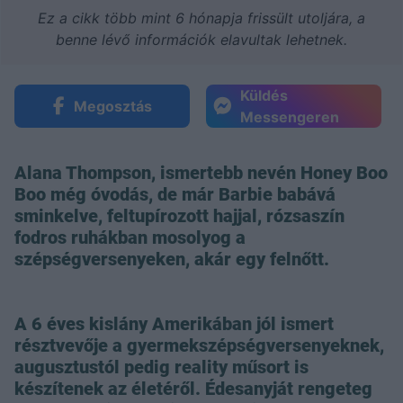
Ez a cikk több mint 6 hónapja frissült utoljára, a
benne lévő információk elavultak lehetnek.
Küldés
Megosztás
Messengeren
Alana Thompson, ismertebb nevén Honey Boo
Boo még óvodás, de már Barbie babává
sminkelve, feltupírozott hajjal, rózsaszín
fodros ruhákban mosolyog a
szépségversenyeken, akár egy felnőtt.
A 6 éves kislány Amerikában jól ismert
résztvevője a gyermekszépségversenyeknek,
augusztustól pedig reality műsort is
készítenek az életéről. Édesanyját rengeteg