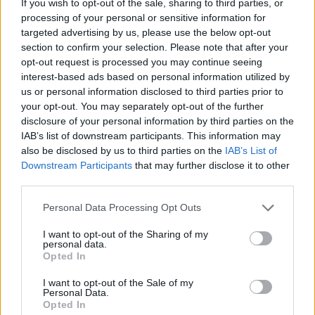
If you wish to opt-out of the sale, sharing to third parties, or
processing of your personal or sensitive information for
targeted advertising by us, please use the below opt-out
section to confirm your selection. Please note that after your
opt-out request is processed you may continue seeing
interest-based ads based on personal information utilized by
us or personal information disclosed to third parties prior to
Mindenki ezt csinálja, az átlagos emberek is adják a
your opt-out. You may separately opt-out of the further
gyerekeiknek, szóval nem is értem, hogy miért olyan
disclosure of your personal information by third parties on the
nagy ügy. Sokkal rosszabb dolgok is vannak ennél.
IAB’s list of downstream participants. This information may
also be disclosed by us to third parties on the
IAB’s List of
Alkoholt is adhattam volna neki.
Downstream Participants
that may further disclose it to other
Ti mit gondoltok a témáról?
third parties.
Please note that this website/app uses one or more Google
Personal Data Processing Opt Outs
services and may gather and store information including but
not limited to your visit or usage behaviour. You may click to
I want to opt-out of the Sharing of my
personal data.
grant or deny consent to Google and its third-party tags to
Opted In
use your data for below specified purposes in below Google
consent section.
I want to opt-out of the Sale of my
Personal Data.
Opted In