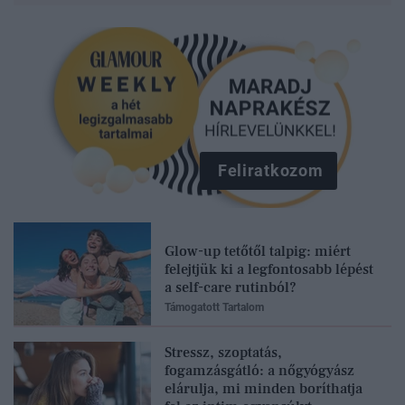
Feliratkozom
Glow-up tetőtől talpig: miért
felejtjük ki a legfontosabb lépést
a self-care rutinból?
Támogatott Tartalom
Stressz, szoptatás,
fogamzásgátló: a nőgyógyász
elárulja, mi minden boríthatja