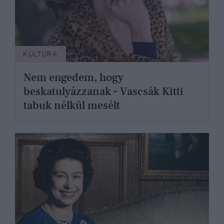
KULTÚRA
Nem engedem, hogy
beskatulyázzanak – Vascsák Kitti
tabuk nélkül mesélt