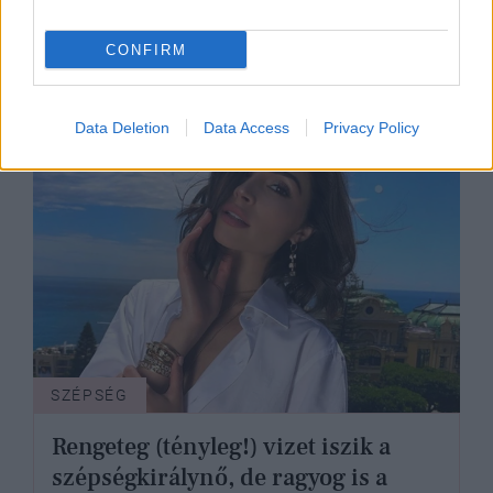
nincs szüksége photoshopra, hogy
a világ legszebb nője legyen
CONFIRM
Data Deletion
Data Access
Privacy Policy
SZÉPSÉG
Rengeteg (tényleg!) vizet iszik a
szépségkirálynő, de ragyog is a