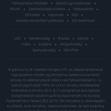
Felhasználási feltételek
Szerzői jogi nyilatkozat
Rólunk
Szerkesztőségi küldetés
Médiaajánlat
Előfizetés
Kapcsolat
RSS
Akadálymentesítési nyilatkozat
Süti beállítások
USA
Németország
Brazília
Mexikó
Anglia
Bulgária
Lengyelország
Spanyolország
Dél-Afrika
© glamour.hu © IndaNext Hungary Kft. Az oldalak tartalmával
kapcsolatban minden jog fenntartva, beleértve a tartalom
szöveg- és adatbányászat céljára való felhasználását is – a
szerzői jogról szóló 1999. évi LXXVI. törvény rendelkezései
értelmében a törvény 35/A. § (1) paragrafusa és a digitális
szolgáltatások piacairól szóló európai irányelv (Az Európai
Parlament és a Tanács (EU) 2019/790 Irányelve) 4. cikke alapján!
Az oldalak, azok tartalma - ideértve különösen, de nem kizárólag