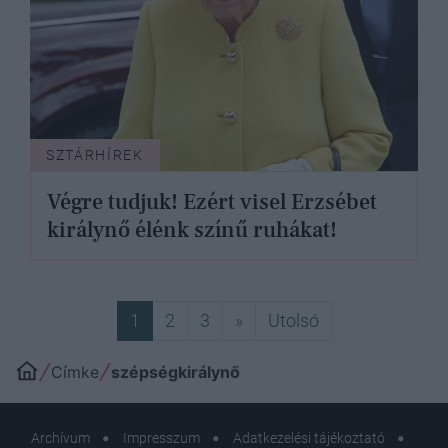
SZTÁRHÍREK
Végre tudjuk! Ezért visel Erzsébet
királynő élénk színű ruhákat!
Következő
Utolsó
1
2
3
»
Utolsó
Címke
szépségkirálynő
Archívum
Impresszum
Adatkezelési tájékoztató