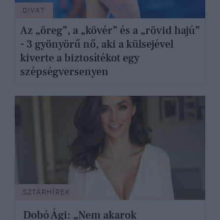
DIVAT
Az „öreg”, a „kövér” és a „rövid hajú”
- 3 gyönyörű nő, aki a külsejével
kiverte a biztosítékot egy
szépségversenyen
SZTÁRHÍREK
Dobó Ági: „Nem akarok