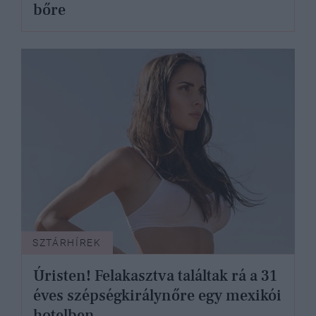
bőre
SZTÁRHÍREK
Úristen! Felakasztva találtak rá a 31
éves szépségkirálynőre egy mexikói
hotelben