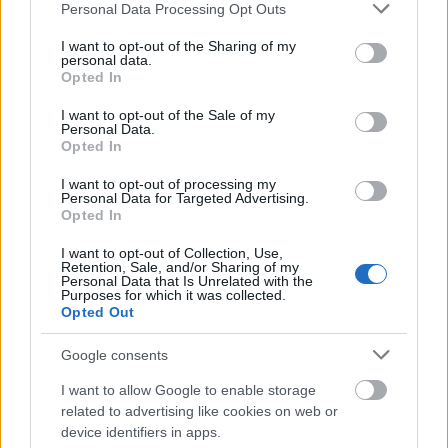
Please note that this website/app uses one or more Google
Personal Data Processing Opt Outs
services and may gather and store information including but
not limited to your visit or usage behaviour. You may click to
I want to opt-out of the Sharing of my
SZTÁRHÍREK
personal data.
grant or deny consent to Google and its third-party tags to
Opted In
use your data for below specified purposes in below Google
Szépségkirálynők, akiknek
consent section.
I want to opt-out of the Sale of my
félresiklott az életük
Personal Data.
Opted In
I want to opt-out of processing my
Personal Data for Targeted Advertising.
Opted In
I want to opt-out of Collection, Use,
Retention, Sale, and/or Sharing of my
Personal Data that Is Unrelated with the
Purposes for which it was collected.
Opted Out
Google consents
I want to allow Google to enable storage
SZTÁROK
related to advertising like cookies on web or
device identifiers in apps.
Eva Longoria szexi kivágott hátú