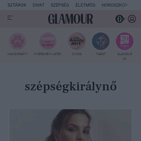
SZTÁROK
DIVAT
SZÉPSÉG
ÉLETMÓD
HOROSZKÓP
KU
MANCSPARTY
NYEREMÉNYJÁTÉK
SYOSS
TAROT
GLAMOUR
20
szépségkirálynő