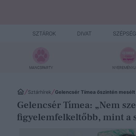
SZTÁROK
DIVAT
SZÉPSÉG
MANCSPARTY
NYEREMÉNYJ
Sztárhírek
Gelencsér Tímea őszintén mesélt
Gelencsér Tímea: „Nem szer
figyelemfelkeltőbb, mint 