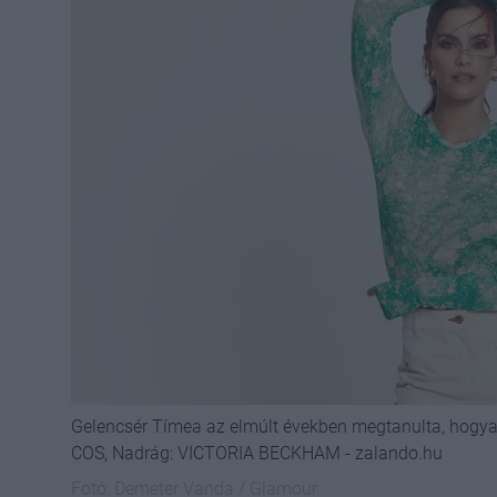
Gelencsér Tímea az elmúlt években megtanulta, hogyan 
COS, Nadrág: VICTORIA BECKHAM - zalando.hu
Fotó:
Demeter Vanda / Glamour