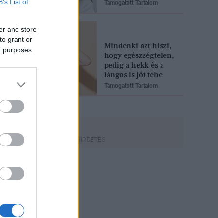
B’s List of
Támogatott Tartalom
er and store
to grant or
Mindenki azt hiszi,
ed purposes
hogy egészségtelen,
pedig a hekk és a
lángos is jót tehe
Támogatott Tartalom