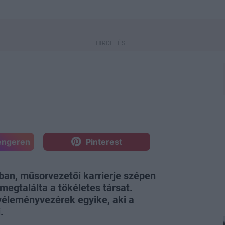
engeren
Pinterest
ban, műsorvezetői karrierje szépen
 megtalálta a tökéletes társat.
éleményvezérek egyike, aki a
.