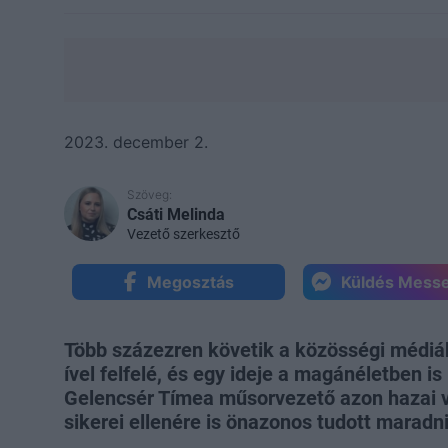
2023. december 2.
Szöveg:
Csáti Melinda
Vezető szerkesztő
Megosztás
Küldés Mess
Több százezren követik a közösségi médiá
ível felfelé, és egy ideje a magánéletben is
Gelencsér Tímea műsorvezető azon hazai v
sikerei ellenére is önazonos tudott maradni