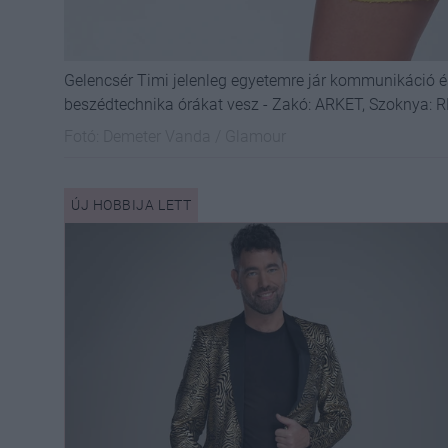
Gelencsér Timi jelenleg egyetemre jár kommunikáció 
beszédtechnika órákat vesz - Zakó: ARKET, Szoknya:
Fotó:
Demeter Vanda / Glamour