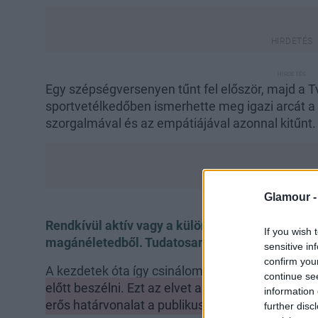
Egy szépségversenyen tűnt fel először, majd a T
sportvetélkedőben ismerhette meg igazi arcát 
szorgalmával és az empátiájával azonnal kitűnt.
Glamour 
Rendkívül aktív vagy a különböző közösségi pl
If you wish 
magánéletedből. Tudatosan alakítottad így?
sensitive in
confirm you
A kezdetek óta így csinálom:
vannak dolgok, am
continue se
előtt beszélni. Ezt az elvet azóta is követem,
information 
erős határvonalat a publikus és a privát életem k
further disc