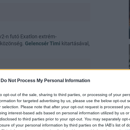
v2-n futó Exatlon extrém-
a közönség.
Gelencsér Timi
kitartásával,
-
Do Not Process My Personal Information
atformokon, mégis keveset mutatsz a
to opt-out of the sale, sharing to third parties, or processing of your per
formation for targeted advertising by us, please use the below opt-out s
r selection. Please note that after your opt-out request is processed y
ikről nem szeretnék a nyilvánosság
eing interest-based ads based on personal information utilized by us or
 és nem bántam meg, hogy húztam egy
disclosed to third parties prior to your opt-out. You may separately opt-
özt.
losure of your personal information by third parties on the IAB’s list of