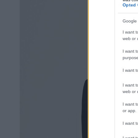
Opted 
Google 
I want t
web or d
I want t
purpose
I want 
I want t
web or d
I want t
or app.
I want t
I want t