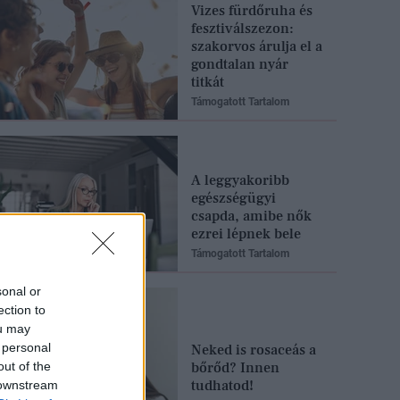
Vizes fürdőruha és
fesztiválszezon:
szakorvos árulja el a
gondtalan nyár
titkát
Támogatott Tartalom
A leggyakoribb
egészségügyi
csapda, amibe nők
ezrei lépnek bele
Támogatott Tartalom
sonal or
ection to
ou may
 personal
Neked is rosaceás a
out of the
bőrőd? Innen
tudhatod!
 downstream