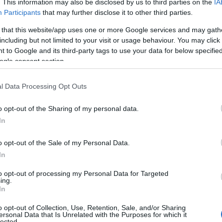
. This information may also be disclosed by us to third parties on the
IA
yarország Szépe versenyt. Hogy
Participants
that may further disclose it to other third parties.
 that this website/app uses one or more Google services and may gath
including but not limited to your visit or usage behaviour. You may click 
 az egész gyerekkoromat
 to Google and its third-party tags to use your data for below specifi
tikus show-táncoltam. Minden időmet a
ogle consent section.
 társaim közül. Hiába volt az életem
ző lenni, vagy más sporthoz kapcsolódó
l Data Processing Opt Outs
határoztam, hogy szeretnék egy kis
ekre járni, hoszteszkedni,
o opt-out of the Sharing of my personal data.
egymás mellett, idővel viszont az
In
asztottam, mert akkor az volt a
ozattal jár, és ezzel sosem fogok
o opt-out of the Sale of my Personal Data.
l, amikre a mai napig büszke vagyok,
In
ba forduljon az életem. Az egyik
t a sportkarrierem. Valami másban
to opt-out of processing my Personal Data for Targeted
ing.
 jött a Magyarország Szépe
In
o opt-out of Collection, Use, Retention, Sale, and/or Sharing
ersonal Data that Is Unrelated with the Purposes for which it
lected.