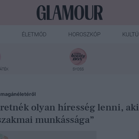
ÉLETMÓD
HOROSZKÓP
KULTÚ
ÁTÉK
SYOSS
 magánéletéről
etnék olyan híresség lenni, ak
a szakmai munkássága”