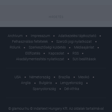
Archívum
Impresszum
Adatkezelési tájékoztató
Felhasználási feltételek
Szerzői jogi nyilatkozat
Rólunk
Szerkesztőségi küldetés
Médiaajánlat
Előfizetés
Kapcsolat
RSS
Akadálymentesítési nyilatkozat
Süti beállítások
USA
Németország
Brazília
Mexikó
Anglia
Bulgária
Lengyelország
Spanyolország
Dél-Afrika
© glamour.hu © IndaNext Hungary Kft. Az oldalak tartalmával