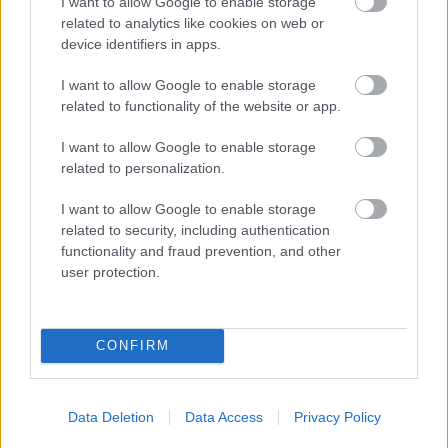
I want to allow Google to enable storage
related to analytics like cookies on web or
device identifiers in apps.
I want to allow Google to enable storage
related to functionality of the website or app.
I want to allow Google to enable storage
related to personalization.
I want to allow Google to enable storage
Feliratkozom
related to security, including authentication
functionality and fraud prevention, and other
user protection.
Vizes fürdőruha és
fesztiválszezon: szakorvos
árulja el a gondtalan nyár titkát
CONFIRM
Támogatott Tartalom
Data Deletion
Data Access
Privacy Policy
7 drogériás beauty termék,