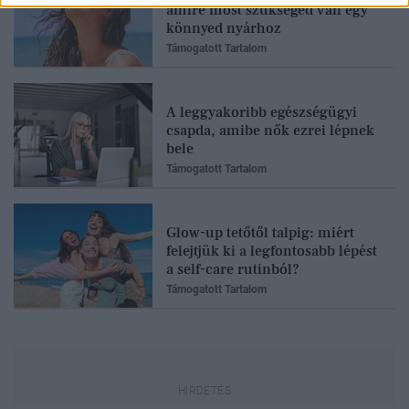
amire most szükséged van egy
könnyed nyárhoz
Támogatott Tartalom
A leggyakoribb egészségügyi
csapda, amibe nők ezrei lépnek
bele
Támogatott Tartalom
Glow-up tetőtől talpig: miért
felejtjük ki a legfontosabb lépést
a self-care rutinból?
Támogatott Tartalom