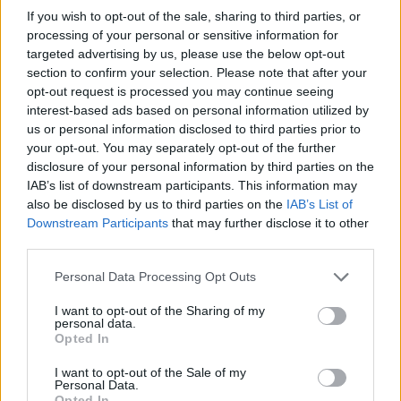
If you wish to opt-out of the sale, sharing to third parties, or
processing of your personal or sensitive information for
targeted advertising by us, please use the below opt-out
section to confirm your selection. Please note that after your
opt-out request is processed you may continue seeing
interest-based ads based on personal information utilized by
us or personal information disclosed to third parties prior to
your opt-out. You may separately opt-out of the further
disclosure of your personal information by third parties on the
IAB’s list of downstream participants. This information may
also be disclosed by us to third parties on the
IAB’s List of
Downstream Participants
that may further disclose it to other
third parties.
Please note that this website/app uses one or more Google
Personal Data Processing Opt Outs
services and may gather and store information including but
Küldés
Megosztás
not limited to your visit or usage behaviour. You may click to
I want to opt-out of the Sharing of my
Messengeren
personal data.
grant or deny consent to Google and its third-party tags to
Opted In
use your data for below specified purposes in below Google
consent section.
Itt állíthatod be
, hogy a Google
I want to opt-out of the Sale of my
keresőben könnyebben megtaláld a
Personal Data.
glamour.hu cikkeit
Opted In