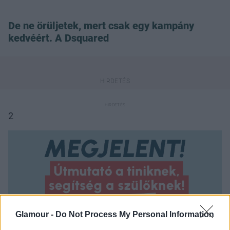
De ne örüljetek, mert csak egy kampány
kedvéért. A Dsquared
2
Glamour -
Do Not Process My Personal Information