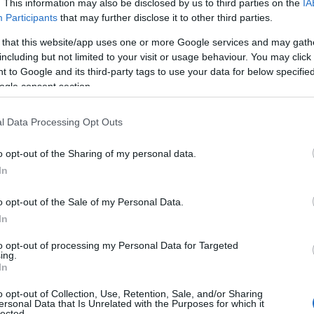
. This information may also be disclosed by us to third parties on the
IA
abb, Kopjafa nevet viselő kollekciója
Participants
that may further disclose it to other third parties.
Budapest előterében.
 that this website/app uses one or more Google services and may gath
 W Hotels-lánc többi tagja, úgy a W
including but not limited to your visit or usage behaviour. You may click 
 to Google and its third-party tags to use your data for below specifi
építi fel designját és keresi a
ogle consent section.
emben jött létre a Nanushkával való
s a Magyarországról induló,
l Data Processing Opt Outs
nek hasonlósága jelenti: alapvető
 és a történelmi, a régi és az új
o opt-out of the Sharing of my personal data.
ntos magyar kulturális vonatkozással
In
eg Székelyföldről származó, 500 éves
ténelemben az elhunyt személyes
o opt-out of the Sale of my Personal Data.
urális tárgyként - az örökség
In
 tárgyakhoz kapcsolódó kézműves
design-nyelven.
to opt-out of processing my Personal Data for Targeted
ing.
In
o opt-out of Collection, Use, Retention, Sale, and/or Sharing
ersonal Data that Is Unrelated with the Purposes for which it
lected.