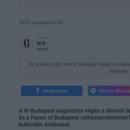
2023. augusztus 29.
Szöveg:
M.K.
szerző
Ez a cikk több mint 6 hónapja frissült utoljár
lehetnek.
Megosztás
Küldés Mess
A W Budapest augusztus végén a divatot ü
és a Faces of Budapest nyitóeseményével h
kulturális értékeket.