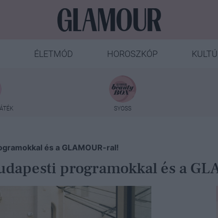
ÉLETMÓD
HOROSZKÓP
KULTÚ
ÁTÉK
SYOSS
rogramokkal és a GLAMOUR-ral!
udapesti programokkal és a G