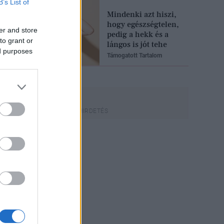
B’s List of
Mindenki azt hiszi,
hogy egészségtelen,
er and store
pedig a hekk és a
to grant or
lángos is jót tehe
ed purposes
Támogatott Tartalom