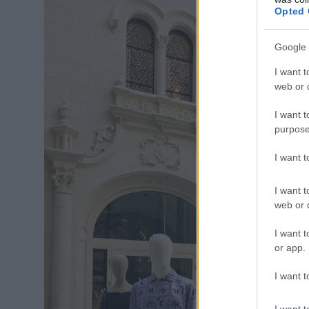
Opted 
Google 
I want t
web or d
I want t
purpose
I want 
I want t
web or d
I want t
or app.
I want t
I want t