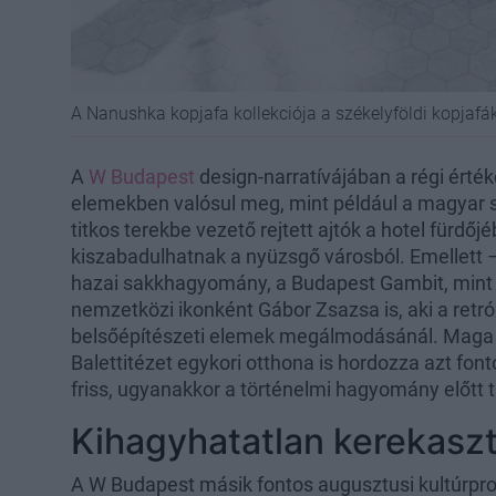
A Nanushka kopjafa kollekciója a székelyföldi kopjaf
A
W Budapest
design-narratívájában a régi érté
elemekben valósul meg, mint például a magyar s
titkos terekbe vezető rejtett ajtók a hotel fürd
kiszabadulhatnak a nyüzsgő városból. Emellett –
hazai sakkhagyomány, a Budapest Gambit, mint n
nemzetközi ikonként Gábor Zsazsa is, aki a retró 
belsőépítészeti elemek megálmodásánál. Maga a
Balettitézet egykori otthona is hordozza azt fon
friss, ugyanakkor a történelmi hagyomány előtt t
Kihagyhatatlan kerekasz
A W Budapest másik fontos augusztusi kultúrproj