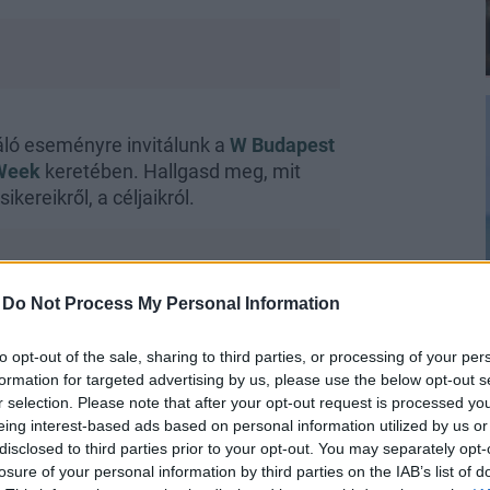
ráló eseményre invitálunk a
W Budapest
 Week
keretében. Hallgasd meg, mit
ereikről, a céljaikról.
-
Do Not Process My Personal Information
, modern szemlélet
to opt-out of the sale, sharing to third parties, or processing of your per
formation for targeted advertising by us, please use the below opt-out s
r selection. Please note that after your opt-out request is processed y
st augusztus végén a divat témáján
eing interest-based ads based on personal information utilized by us or
ost induló rendezvénysorozatával, a
disclosed to third parties prior to your opt-out. You may separately opt-
és társasági életének felpezsdítésébe.
losure of your personal information by third parties on the IAB’s list of
t Central European Fashion Week
alatt