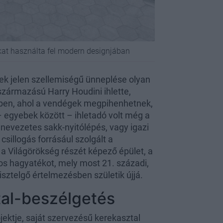
ákat használta fel modern designjában
kek jelen szellemiségű ünneplése olyan
zármazású Harry Houdini ihlette,
őjében, ahol a vendégek megpihenhetnek,
 egyebek között – ihletadó volt még a
evezetes sakk-nyitólépés, vagy igazi
csillogás forrásául szolgált a
 Világörökség részét képező épület, a
tos hagyatékot, mely most 21. századi,
isztelgő értelmezésben születik újjá.
tal-beszélgetés
ektje, saját szervezésű kerekasztal