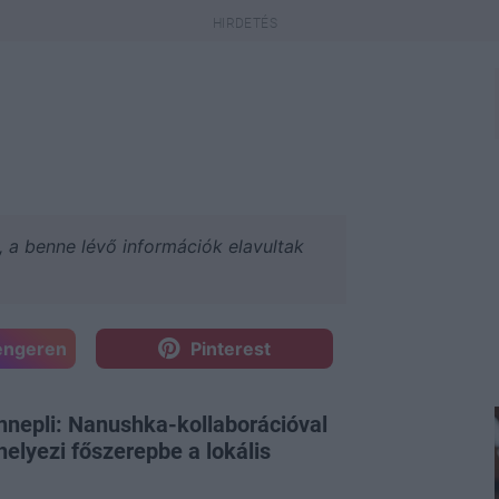
a, a benne lévő információk elavultak
engeren
Pinterest
nnepli: Nanushka-kollaborációval
elyezi főszerepbe a lokális