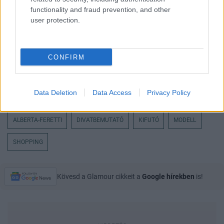
functionality and fraud prevention, and other
user protection.
CONFIRM
Data Deletion
Data Access
Privacy Policy
ALBERTA-FERETTI
DIVATBEMUTATÓ
KIFUTÓ
MODELL
SHOPPING
Kövesd a Glamour cikkeit a
Google hírekben
is!