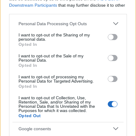
Downstream Participants
that may further disclose it to other
third parties.
Please note that this website/app uses one or more Google
Personal Data Processing Opt Outs
Ruha F&F 6500 Ft
services and may gather and store information including but
not limited to your visit or usage behaviour. You may click to
I want to opt-out of the Sharing of my
Fülbevaló H&M 2990 Ft
personal data.
grant or deny consent to Google and its third-party tags to
Cipő ZARA 9995 Ft
Opted In
use your data for below specified purposes in below Google
consent section.
I want to opt-out of the Sale of my
Personal Data.
Opted In
I want to opt-out of processing my
Personal Data for Targeted Advertising.
Opted In
I want to opt-out of Collection, Use,
Retention, Sale, and/or Sharing of my
Personal Data that Is Unrelated with the
Purposes for which it was collected.
Opted Out
Google consents