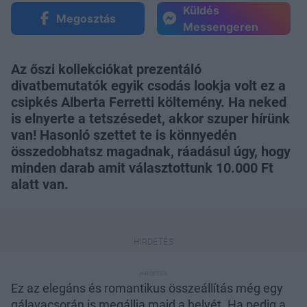
Küldés
Megosztás
Messengeren
Az őszi kollekciókat prezentáló
divatbemutatók egyik csodás lookja volt ez a
csipkés Alberta Ferretti költemény. Ha neked
is elnyerte a tetszésedet, akkor szuper hírünk
van! Hasonló szettet te is könnyedén
összedobhatsz magadnak, ráadásul úgy, hogy
minden darab amit választottunk 10.000 Ft
alatt van.
Ez az elegáns és romantikus összeállítás még egy
gálavacsorán is megállja majd a helyét. Ha pedig a