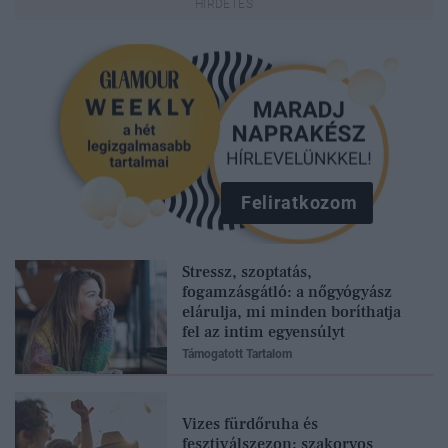
Feliratkozom
Stressz, szoptatás,
fogamzásgátló: a nőgyógyász
elárulja, mi minden boríthatja
fel az intim egyensúlyt
Támogatott Tartalom
Vizes fürdőruha és
fesztiválszezon: szakorvos