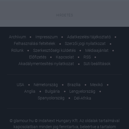
Archívum
Impresszum
Adatkezelési tájékoztató
Felhasználási feltételek
Szerzői jogi nyilatkozat
Rólunk
Szerkesztőségi küldetés
Médiaajánlat
Előfizetés
Kapcsolat
RSS
Akadálymentesítési nyilatkozat
Süti beállítások
USA
Németország
Brazília
Mexikó
Anglia
Bulgária
Lengyelország
Spanyolország
Dél-Afrika
© glamour.hu © IndaNext Hungary Kft. Az oldalak tartalmával
kapcsolatban minden jog fenntartva, beleértve a tartalom