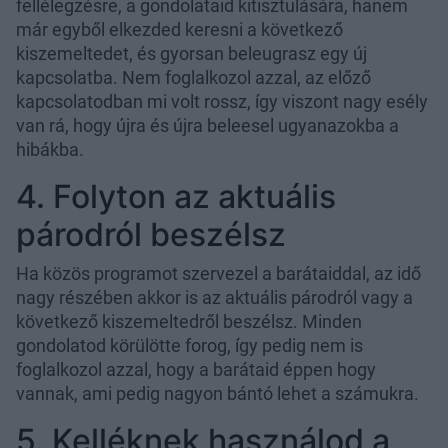
fellélegzésre, a gondolataid kitisztulására, hanem
már egyből elkezded keresni a következő
kiszemeltedet, és gyorsan beleugrasz egy új
kapcsolatba. Nem foglalkozol azzal, az előző
kapcsolatodban mi volt rossz, így viszont nagy esély
van rá, hogy újra és újra beleesel ugyanazokba a
hibákba.
4. Folyton az aktuális
párodról beszélsz
Ha közös programot szervezel a barátaiddal, az idő
nagy részében akkor is az aktuális párodról vagy a
következő kiszemeltedről beszélsz. Minden
gondolatod körülötte forog, így pedig nem is
foglalkozol azzal, hogy a barátaid éppen hogy
vannak, ami pedig nagyon bántó lehet a számukra.
5. Kelléknek használod a