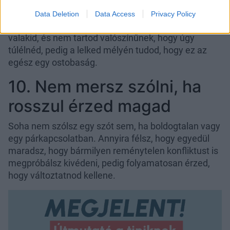
valójában soha nem sikerül helyre tenni az
önbizalmad. Mindig arra gondolsz, hogy nem
Data Deletion
Data Access
Privacy Policy
lehetsz egyedül, nem tudod elképzelni, hogy nincs
valakid, és nem tartod valószínűnek, hogy úgy
túlélnéd, pedig a lelked mélyén tudod, hogy ez az
egész egy ostobaság.
10. Nem mersz szólni, ha
rosszul érzed magad
Soha nem szólsz egy szót sem, ha boldogtalan vagy
egy párkapcsolatban. Annyira félsz, hogy egyedül
maradsz, hogy bármilyen reménytelen konfliktust is
megpróbálsz kivédeni, pedig folyamatosan érzed,
hogy változtatnod kellene.