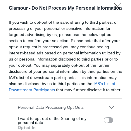
hogy veled legyen, és ne érezd magad egyedül.
Glamour -
Do Not Process My Personal Information
Így győzd le a magányt, bármilyen formájában is
szenvedsz
If you wish to opt-out of the sale, sharing to third parties, or
processing of your personal or sensitive information for
Így győzd le a magányt, bármilyen formájában is
targeted advertising by us, please use the below opt-out
szenvedsz
section to confirm your selection. Please note that after your
opt-out request is processed you may continue seeing
interest-based ads based on personal information utilized by
us or personal information disclosed to third parties prior to
your opt-out. You may separately opt-out of the further
disclosure of your personal information by third parties on the
IAB’s list of downstream participants. This information may
also be disclosed by us to third parties on the
IAB’s List of
Downstream Participants
that may further disclose it to other
third parties.
Please note that this website/app uses one or more Google
Personal Data Processing Opt Outs
services and may gather and store information including but
not limited to your visit or usage behaviour. You may click to
I want to opt-out of the Sharing of my
personal data.
grant or deny consent to Google and its third-party tags to
Opted In
use your data for below specified purposes in below Google