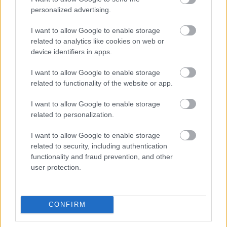
personalized advertising.
önmagadra
I want to allow Google to enable storage
Ahelyett, hogy folytatnád a megszokott életviteled,
related to analytics like cookies on web or
időt szánnál a hobbijaidra és a rendszeres
device identifiers in apps.
elfoglaltságaidra, programjaidra, inkább arra
koncentrálsz, hogy a lehető legtöbb időt töltsd el a
I want to allow Google to enable storage
related to functionality of the website or app.
partnereddel. Ha végiggondolod, hogy mi az, amin
korábban dolgozni akartál, ahová el szerettél volna
I want to allow Google to enable storage
utazni, vagy amit ki szerettél volna próbálni, akkor
related to personalization.
érdemes átgondolnod, hogy nem lehet-e, hogy
mindezeket még mindig szeretnéd.
I want to allow Google to enable storage
related to security, including authentication
9. Az egyedülállóság
functionality and fraud prevention, and other
user protection.
gondolata rombolja az
önbizalmad
CONFIRM
Folyamatosan a párkapcsolatot üldözöd, és így