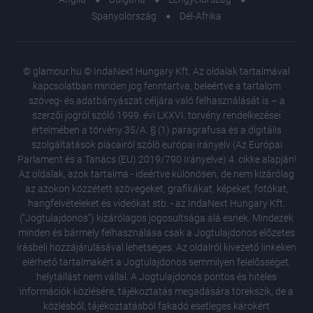
Spanyolország
Dél-Afrika
© glamour.hu © IndaNext Hungary Kft. Az oldalak tartalmával
kapcsolatban minden jog fenntartva, beleértve a tartalom
szöveg- és adatbányászat céljára való felhasználását is – a
szerzői jogról szóló 1999. évi LXXVI. törvény rendelkezései
értelmében a törvény 35/A. § (1) paragrafusa és a digitális
szolgáltatások piacairól szóló európai irányelv (Az Európai
Parlament és a Tanács (EU) 2019/790 Irányelve) 4. cikke alapján!
Az oldalak, azok tartalma - ideértve különösen, de nem kizárólag
az azokon közzétett szövegeket, grafikákat, képeket, fotókat,
hangfelvételeket és videókat stb. - az IndaNext Hungary Kft.
("Jogtulajdonos") kizárólagos jogosultsága alá esnek. Mindezek
minden és bármely felhasználása csak a Jogtulajdonos előzetes
írásbeli hozzájárulásával lehetséges. Az oldalról kivezető linkeken
elérhető tartalmakért a Jogtulajdonos semmilyen felelősséget,
helytállást nem vállal. A Jogtulajdonos pontos és hiteles
Keleti 
információk közlésére, tájékoztatás megadására törekszik, de a
dimenzi
közlésből, tájékoztatásból fakadó esetleges károkért