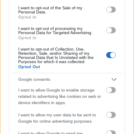
consent section.
I want to opt-out of the Sale of my
Personal Data.
Opted In
I want to opt-out of processing my
7. Hagyod, hogy
Personal Data for Targeted Advertising.
Opted In
kicsússzon a kezeid közül
I want to opt-out of Collection, Use,
az irányítás
Retention, Sale, and/or Sharing of my
Personal Data that Is Unrelated with the
Purposes for which it was collected.
Opted Out
Lehet, hogy éppen egy olyan partnert fogsz ki, aki
nem túl kedves típus. A tény azonban, hogy van
Google consents
neked, elég ahhoz, hogy átvegye az életed felett az
irányítást, és fontos döntéseket hozzon meg
I want to allow Google to enable storage
helyetted akkor is, ha az neked egyáltalán nem
related to advertising like cookies on web or
device identifiers in apps.
tetszik. Sőt, még arra is törekedsz, hogy
semmiképpen ne keveredjetek összetűzésbe, ezért
I want to allow my user data to be sent to
tágítod a tűréshatáraidat.
Google for online advertising purposes.
8. Nem koncentrálsz
I want to allow Google to send me