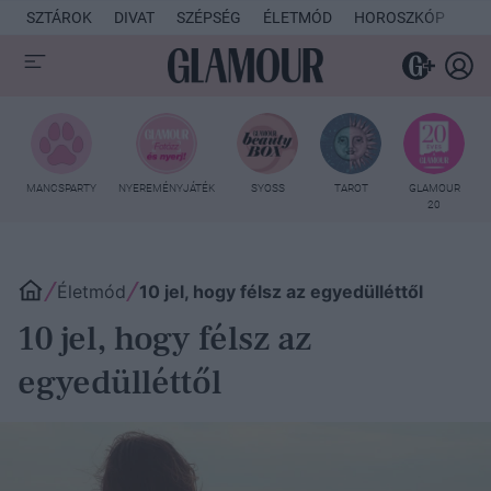
SZTÁROK
DIVAT
SZÉPSÉG
ÉLETMÓD
HOROSZKÓP
KU
MANCSPARTY
NYEREMÉNYJÁTÉK
SYOSS
TAROT
GLAMOUR
20
Életmód
10 jel, hogy félsz az egyedülléttől
10 jel, hogy félsz az
egyedülléttől