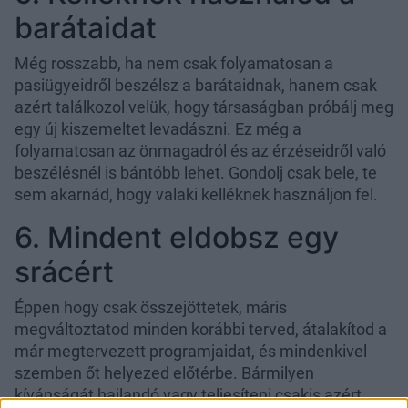
barátaidat
Még rosszabb, ha nem csak folyamatosan a
pasiügyeidről beszélsz a barátaidnak, hanem csak
azért találkozol velük, hogy társaságban próbálj meg
egy új kiszemeltet levadászni. Ez még a
folyamatosan az önmagadról és az érzéseidről való
beszélésnél is bántóbb lehet. Gondolj csak bele, te
sem akarnád, hogy valaki kelléknek használjon fel.
6. Mindent eldobsz egy
srácért
Éppen hogy csak összejöttetek, máris
megváltoztatod minden korábbi terved, átalakítod a
már megtervezett programjaidat, és mindenkivel
szemben őt helyezed előtérbe. Bármilyen
kívánságát hajlandó vagy teljesíteni csakis azért,