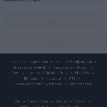
Archívum
Impresszum
Adatkezelési tájékoztató
Felhasználási feltételek
Szerzői jogi nyilatkozat
Rólunk
Szerkesztőségi küldetés
Médiaajánlat
Előfizetés
Kapcsolat
RSS
Akadálymentesítési nyilatkozat
Süti beállítások
USA
Németország
Brazília
Mexikó
Anglia
Bulgária
Lengyelország