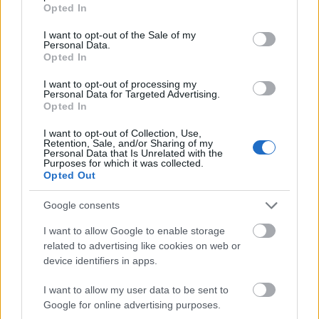
grant or deny consent to Google and its third-party tags to
legyünk.
Opted In
use your data for below specified purposes in below Google
consent section.
Csökkenti a fájdalmakat
I want to opt-out of the Sale of my
Personal Data.
Opted In
(beleértve a görcsöt is)
I want to opt-out of processing my
Personal Data for Targeted Advertising.
Orgazmusnak köszönhetően a testünk saját
Opted In
természetes fájdalomcsillapítói felszabadulnak,
ezáltal segítve akár fejfájáson, akár az ízületi
I want to opt-out of Collection, Use,
Retention, Sale, and/or Sharing of my
gyulladásokon is. Nem utolsó sorban pedig a
Personal Data that Is Unrelated with the
Purposes for which it was collected.
görcsöket is enyhíti, ami egyszerre segítség és
Opted Out
feloldódás a nehéz, piros napokon.
Google consents
Melleink megduzzadnak
I want to allow Google to enable storage
közben
related to advertising like cookies on web or
device identifiers in apps.
Orvosok által bizonyított, hogy szexuális aktus
közben teltebbek lesznek kebleink. Ez pedig csak
I want to allow my user data to be sent to
egy plusz pont lehet az önbizalomnöveléshez.
Google for online advertising purposes.