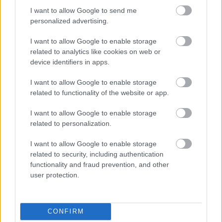
Orgazmus után pedig az
I want to allow Google to send me
personalized advertising.
ajkaink lesznek nagyobbak
I want to allow Google to enable storage
Mint a legtöbb pozitív hatás, ez is a vérkeringés
related to analytics like cookies on web or
device identifiers in apps.
fokozódása miatt jön létre, ugyanis az ajkaink ettől
szintén teltebbek lesznek.
I want to allow Google to enable storage
related to functionality of the website or app.
Megerősíti a
medencefeneket
I want to allow Google to enable storage
related to personalization.
Orgazmus közben ennek a résznek az izmait is
I want to allow Google to enable storage
megmozgatjuk, ami hosszú távon egészségesebbé
related to security, including authentication
és erősebbé teszi.
functionality and fraud prevention, and other
user protection.
Ezért megéri többször beiktatni kis orgazmus időket
ugye?
CONFIRM