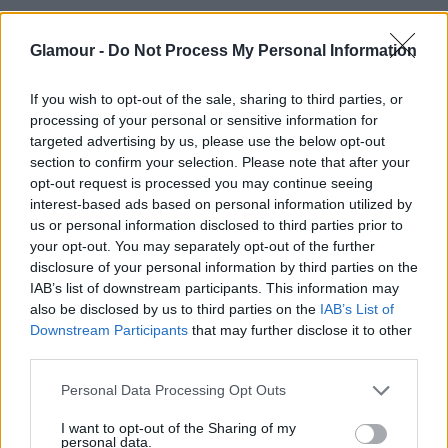
Boldogabbá tesz
Glamour -
Do Not Process My Personal Information
Az egyik talán legalapvetőbb pozitív tulajdonsága,
If you wish to opt-out of the sale, sharing to third parties, or
hogy boldogabbá tesz és csökkenti a stressz
processing of your personal or sensitive information for
szintünket.
targeted advertising by us, please use the below opt-out
section to confirm your selection. Please note that after your
opt-out request is processed you may continue seeing
interest-based ads based on personal information utilized by
us or personal information disclosed to third parties prior to
your opt-out. You may separately opt-out of the further
Segíthet az egészséges
disclosure of your personal information by third parties on the
IAB’s list of downstream participants. This information may
kapcsolat fenntartásában
also be disclosed by us to third parties on the
IAB’s List of
Downstream Participants
that may further disclose it to other
A rendszeres szexuális élet fenntartása párunkkal
third parties.
nagyban hozzájárul ahhoz, hogy kapcsoltunkban
boldogok és elégedettek legyünk. Mivel az
Please note that this website/app uses one or more Google
Personal Data Processing Opt Outs
services and may gather and store information including but
orgazmusok boldogabbá tesznek bennünket, ezért
not limited to your visit or usage behaviour. You may click to
I want to opt-out of the Sharing of my
ez is segít, hogy összességében elégedettebbek
personal data.