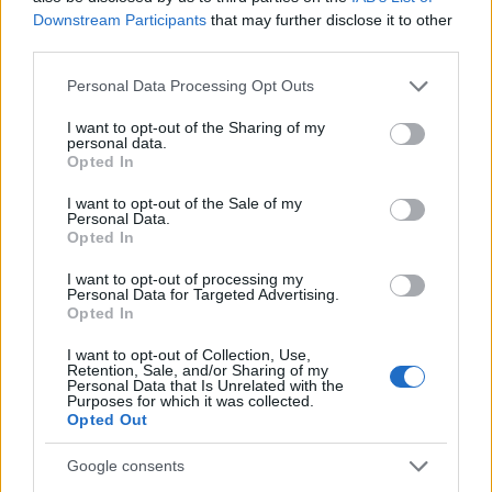
Downstream Participants
that may further disclose it to other
third parties.
Please note that this website/app uses one or more Google
Personal Data Processing Opt Outs
services and may gather and store information including but
not limited to your visit or usage behaviour. You may click to
I want to opt-out of the Sharing of my
personal data.
grant or deny consent to Google and its third-party tags to
Opted In
ÉLETMÓD
use your data for below specified purposes in below Google
consent section.
I want to opt-out of the Sale of my
Ez a tudományos magyarázata, hogy
Personal Data.
Opted In
bizonyos embereknek egyáltalán
nincs szükségük a szexre
I want to opt-out of processing my
Personal Data for Targeted Advertising.
Opted In
I want to opt-out of Collection, Use,
Retention, Sale, and/or Sharing of my
Personal Data that Is Unrelated with the
Purposes for which it was collected.
Opted Out
Google consents