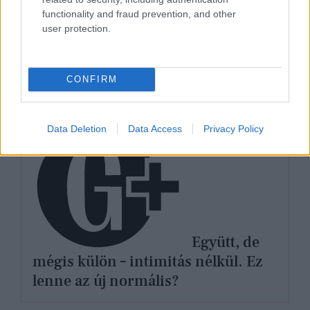
functionality and fraud prevention, and other
user protection.
CONFIRM
ÉLETMÓD
Data Deletion
Data Access
Privacy Policy
Együtt, de
mégis külön – intimitás nélkül. Ez
lenne az új normális?