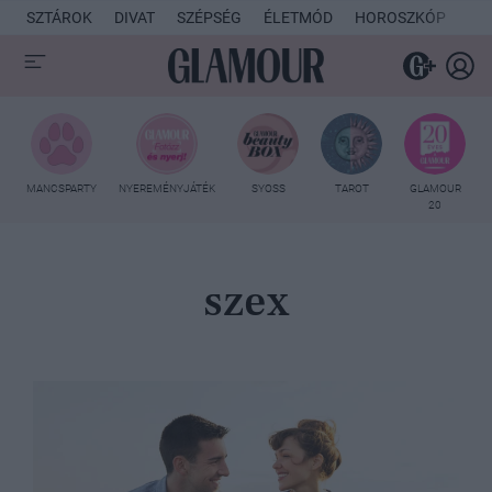
SZTÁROK
DIVAT
SZÉPSÉG
ÉLETMÓD
HOROSZKÓP
KU
MANCSPARTY
NYEREMÉNYJÁTÉK
SYOSS
TAROT
GLAMOUR
20
szex