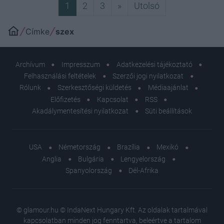
Következő
Utolsó
1
2
3
»
Utolsó
Címke
szex
Archívum
Impresszum
Adatkezelési tájékoztató
Felhasználási feltételek
Szerzői jogi nyilatkozat
Rólunk
Szerkesztőségi küldetés
Médiaajánlat
Előfizetés
Kapcsolat
RSS
Akadálymentesítési nyilatkozat
Süti beállítások
USA
Németország
Brazília
Mexikó
Anglia
Bulgária
Lengyelország
Spanyolország
Dél-Afrika
© glamour.hu © IndaNext Hungary Kft. Az oldalak tartalmával
kapcsolatban minden jog fenntartva, beleértve a tartalom