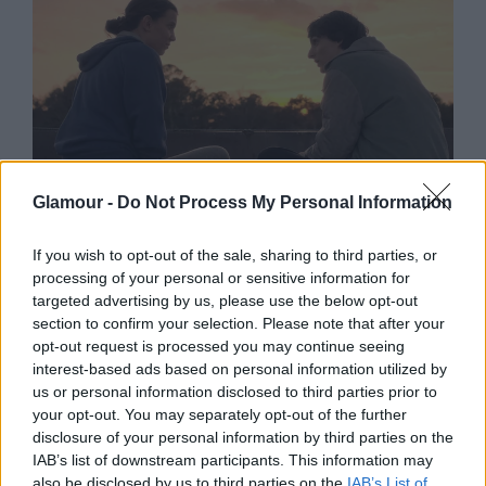
Glamour -
Do Not Process My Personal Information
ÉLETMÓD
If you wish to opt-out of the sale, sharing to third parties, or
Ha csak egy dolgot szeretnénk idén
processing of your personal or sensitive information for
jobban csinálni a
targeted advertising by us, please use the below opt-out
párkapcsolatunkban, ez legyen az a
section to confirm your selection. Please note that after your
opt-out request is processed you may continue seeing
szakértő szerint
interest-based ads based on personal information utilized by
us or personal information disclosed to third parties prior to
your opt-out. You may separately opt-out of the further
disclosure of your personal information by third parties on the
IAB’s list of downstream participants. This information may
also be disclosed by us to third parties on the
IAB’s List of