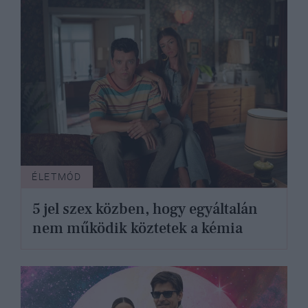
ÉLETMÓD
5 jel szex közben, hogy egyáltalán
nem működik köztetek a kémia