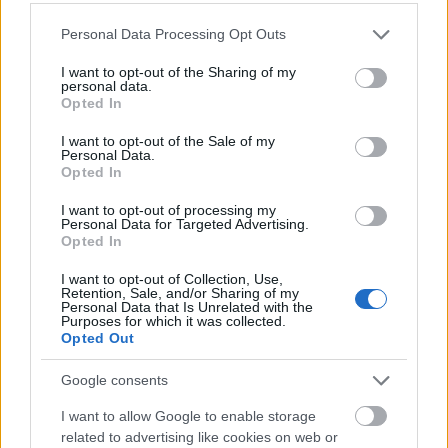
Please note that this website/app uses one or more Google
Personal Data Processing Opt Outs
services and may gather and store information including but
not limited to your visit or usage behaviour. You may click to
I want to opt-out of the Sharing of my
personal data.
grant or deny consent to Google and its third-party tags to
Opted In
use your data for below specified purposes in below Google
consent section.
I want to opt-out of the Sale of my
Personal Data.
Opted In
I want to opt-out of processing my
Personal Data for Targeted Advertising.
Opted In
I want to opt-out of Collection, Use,
Retention, Sale, and/or Sharing of my
Personal Data that Is Unrelated with the
Purposes for which it was collected.
Opted Out
Google consents
I want to allow Google to enable storage
related to advertising like cookies on web or