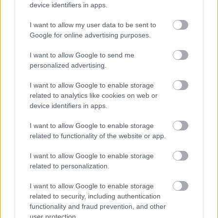
device identifiers in apps.
Ezeket olvastad már?
I want to allow my user data to be sent to
Google for online advertising purposes.
Nem kell milliárdosnak lenned, hogy lassítsd az
I want to allow Google to send me
öregedést – Amerikában élő biológus árulta el a
personalized advertising.
hosszú élet titkát
I want to allow Google to enable storage
Russell Crowe nemcsak rengeteget fogyott, de
related to analytics like cookies on web or
brutálisan ki is gyúrta magát
device identifiers in apps.
Ő itt Polgár Judit ritkán látott férje, 26 éve vannak
I want to allow Google to enable storage
egymás mellett jóban-rosszban
related to functionality of the website or app.
Billie Eilish-ra szinte rá sem ismerünk, elképesztő
átalakuláson esett át az énekesnő
I want to allow Google to enable storage
related to personalization.
Egyetlen kattintással látható, mennyi
FEMINA
áramot fogyaszt Magyarország: megdöbbentő
I want to allow Google to enable storage
adatokat mutat ez az oldal
related to security, including authentication
functionality and fraud prevention, and other
A Dr. Csont főszereplőjeként imádták a
FEMINA
user protection.