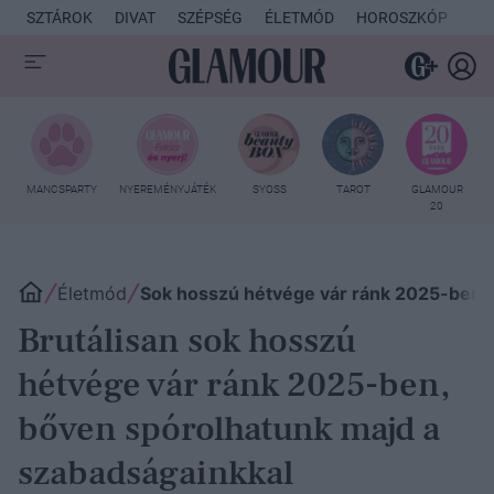
SZTÁROK
DIVAT
SZÉPSÉG
ÉLETMÓD
HOROSZKÓP
KU
MANCSPARTY
NYEREMÉNYJÁTÉK
SYOSS
TAROT
GLAMOUR
20
Életmód
Sok hosszú hétvége vár ránk 2025-ben, í
Brutálisan sok hosszú
hétvége vár ránk 2025-ben,
bőven spórolhatunk majd a
szabadságainkkal