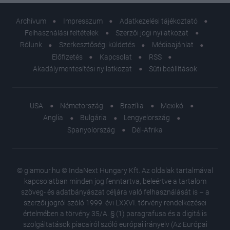
Archívum
Impresszum
Adatkezelési tájékoztató
Felhasználási feltételek
Szerzői jogi nyilatkozat
Rólunk
Szerkesztőségi küldetés
Médiaajánlat
Előfizetés
Kapcsolat
RSS
Akadálymentesítési nyilatkozat
Süti beállítások
USA
Németország
Brazília
Mexikó
Anglia
Bulgária
Lengyelország
Spanyolország
Dél-Afrika
© glamour.hu © IndaNext Hungary Kft. Az oldalak tartalmával
kapcsolatban minden jog fenntartva, beleértve a tartalom
szöveg- és adatbányászat céljára való felhasználását is – a
szerzői jogról szóló 1999. évi LXXVI. törvény rendelkezései
értelmében a törvény 35/A. § (1) paragrafusa és a digitális
szolgáltatások piacairól szóló európai irányelv (Az Európai