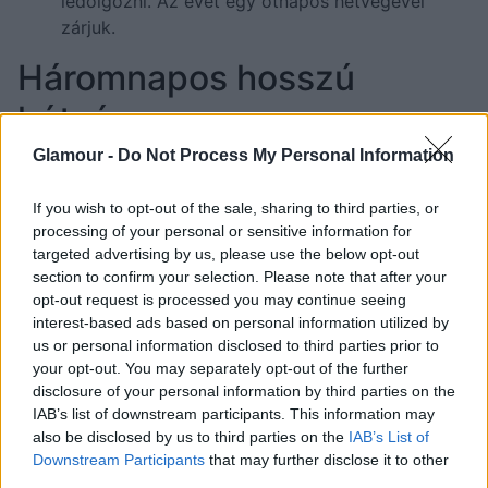
ledolgozni. Az évet egy ötnapos hétvégével
zárjuk.
Háromnapos hosszú
hétvége
Glamour -
Do Not Process My Personal Information
június 9.: pünkösdhétfő
Munkaszüneti napok még
If you wish to opt-out of the sale, sharing to third parties, or
processing of your personal or sensitive information for
2025-ben:
targeted advertising by us, please use the below opt-out
section to confirm your selection. Please note that after your
január 1.: szerda
opt-out request is processed you may continue seeing
augusztus 20.: szerda
interest-based ads based on personal information utilized by
us or personal information disclosed to third parties prior to
Miután március 15. és november 1. is szombatra
your opt-out. You may separately opt-out of the further
esik, így ezen ünnepnapok miatt nem lesz
disclosure of your personal information by third parties on the
IAB’s list of downstream participants. This information may
hosszúhétvége 2025-ben.
also be disclosed by us to third parties on the
IAB’s List of
Downstream Participants
that may further disclose it to other
third parties.