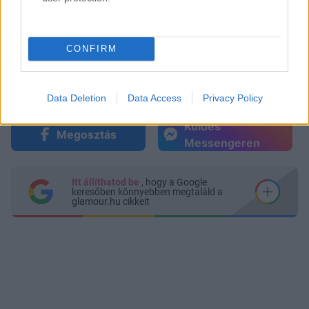
nézők: 49 évesen ennyire szép Emily Deschanel
Ez a vitamin lassítja az agy öregedését: a
DÍVÁNY
memóriát is javítja
CONFIRM
Tengerparttá vált a kisoroszi Szigetcsúcs:
DÍVÁNY
a dunai aszály varázslata
Data Deletion
Data Access
Privacy Policy
Küldés
Megosztás
Messengeren
Itt állíthatod be
, hogy a Google
keresőben könnyebben megtaláld a
glamour.hu cikkeit