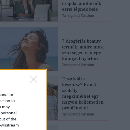
csapda, amibe nők
ezrei lépnek bele
Támogatott Tartalom
7 drogériás beauty
termék, amire most
szükséged van egy
könnyed nyárhoz
Támogatott Tartalom
Fesztiválra
készülsz? Ez a 3
szabály
sonal or
megkímélhet egy
ection to
nagyon kellemetlen
ou may
problémától
 personal
Támogatott Tartalom
out of the
 downstream