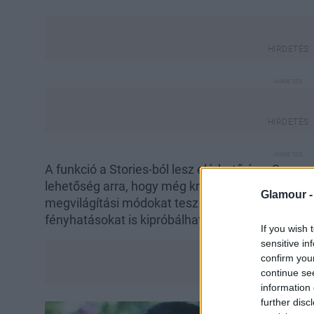
A funkció a Stories-ból lesz elérhető és a Sup
lehetőség arra, hogy még kreatívabbá tegyük az
Glamour 
megvilágítási módokat tesz majd lehetővé. Elmos
fényhatásokat is kipróbálhatunk majd.
If you wish 
sensitive in
confirm you
continue se
information 
further disc