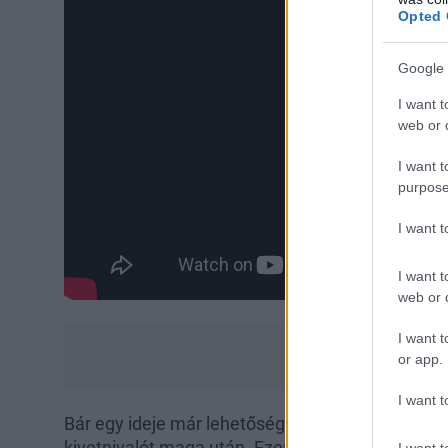
Opted 
Google 
I want t
web or d
I want t
purpose
I want 
I want t
web or d
I want t
or app.
I want t
Bár egy ideje már lehetőség van csevegni az Ins
kivetnivalót maga után. Ezen próbál segíteni majd
I want t