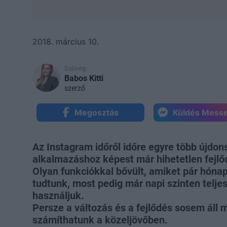
2018. március 10.
Szöveg:
Babos Kitti
szerző
Megosztás
Küldés Mess
Az Instagram időről időre egyre több újdons
alkalmazáshoz képest már hihetetlen fejlő
Olyan funkciókkal bővült, amiket pár hóna
tudtunk, most pedig már napi szinten telj
használjuk.
Persze a változás és a fejlődés sosem áll 
számíthatunk a közeljövőben.