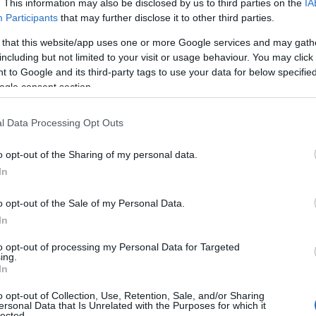
. This information may also be disclosed by us to third parties on the
IA
Participants
that may further disclose it to other third parties.
 that this website/app uses one or more Google services and may gath
including but not limited to your visit or usage behaviour. You may click 
 to Google and its third-party tags to use your data for below specifi
ogle consent section.
l Data Processing Opt Outs
o opt-out of the Sharing of my personal data.
In
o opt-out of the Sale of my Personal Data.
a fotó között.
In
to opt-out of processing my Personal Data for Targeted
ing.
In
o opt-out of Collection, Use, Retention, Sale, and/or Sharing
ersonal Data that Is Unrelated with the Purposes for which it
lected.