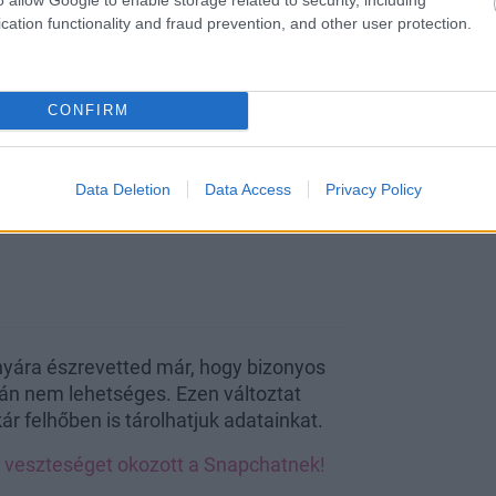
cation functionality and fraud prevention, and other user protection.
agozott és olvasatlan kategóriákba a
CONFIRM
Data Deletion
Data Access
Privacy Policy
nyára észrevetted már, hogy bizonyos
án nem lehetséges. Ezen változtat
r felhőben is tárolhatjuk adatainkat.
lár veszteséget okozott a Snapchatnek!