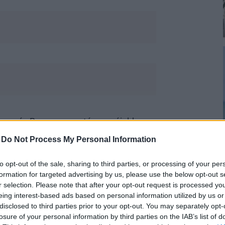
erzoom és Boomerang után egy újabb
 Instagram- profilunkat. Különböző
-
Do Not Process My Personal Information
ódott háttereket és speciális
to opt-out of the sale, sharing to third parties, or processing of your per
formation for targeted advertising by us, please use the below opt-out s
r selection. Please note that after your opt-out request is processed y
eing interest-based ads based on personal information utilized by us or
disclosed to third parties prior to your opt-out. You may separately opt-
losure of your personal information by third parties on the IAB’s list of