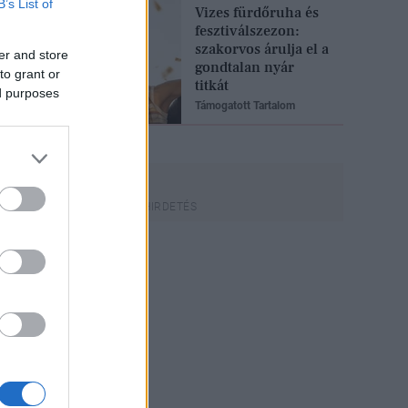
B’s List of
Vizes fürdőruha és
fesztiválszezon:
szakorvos árulja el a
er and store
gondtalan nyár
to grant or
titkát
ed purposes
Támogatott Tartalom