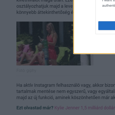
authenti
osztályozhatjuk majd a leveleinket bejövő, csill
könnyebb áttekinthetőség érdekében.
Fotó:
giphy
Ha aktív Instagram felhasználó vagy, akkor bizo
tartalmak mentése nem egyszerű, vagy egyáltal
majd az új funkció, aminek köszönhetően már aká
Ezt olvastad már?
Kylie Jenner 1,5 milliárd dol