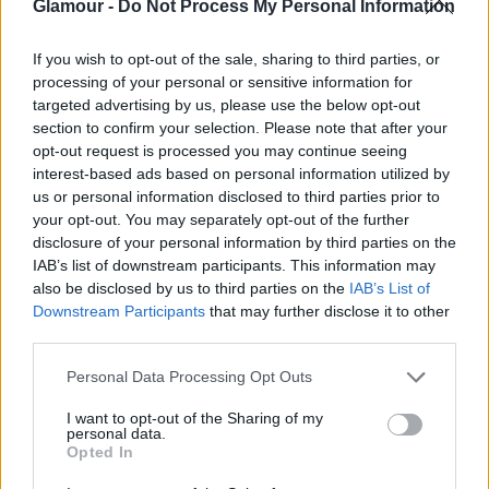
Glamour -
Do Not Process My Personal Information
If you wish to opt-out of the sale, sharing to third parties, or
processing of your personal or sensitive information for
No persze, mindig előfordul, hogy megtetszik valaki,
targeted advertising by us, please use the below opt-out
vonzódsz egy újonnan megismert férfihoz, esetleg
section to confirm your selection. Please note that after your
flörtölsz is vele. A lényeg, hogy az este végén úgy
opt-out request is processed you may continue seeing
érezd, a párod az, akivel haza akarsz menni – akkor
interest-based ads based on personal information utilized by
és egy egész életen át.
us or personal information disclosed to third parties prior to
your opt-out. You may separately opt-out of the further
Persze, valószínűleg nem az a legvonzóbb oldala,
disclosure of your personal information by third parties on the
amikor a haverjaival meccset néznek, söröznek,
IAB’s list of downstream participants. This information may
otromba, szőke nős vicceket mesélnek, esetleg még
also be disclosed by us to third parties on the
IAB’s List of
Downstream Participants
that may further disclose it to other
böfögnek is. De ez szinte minden férfi velejárója,
third parties.
jobb, ha megbékélsz vele. Kivéve akkor, ha valaha
előfordult, hogy ilyenkor megalázó vagy kellemetlen
Please note that this website/app uses one or more Google
Personal Data Processing Opt Outs
helyzetbe hozott, esetleg megijedtél vadállatias
services and may gather and store information including but
not limited to your visit or usage behaviour. You may click to
I want to opt-out of the Sharing of my
viselkedésétől.
personal data.
grant or deny consent to Google and its third-party tags to
Opted In
Oké, nem kell, hogy ő legyen a legviccesebb ember a
use your data for below specified purposes in below Google
consent section.