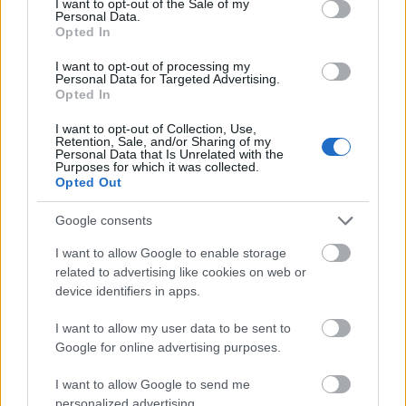
környéken, de jó, ha képes nevetni az élet adta
I want to opt-out of the Sale of my
Personal Data.
különös helyzeteken, akkor is, ha ez azzal jár, hogy
Opted In
néha nem veszi magát olyan rettenetesen
komolyan.
I want to opt-out of processing my
Personal Data for Targeted Advertising.
Opted In
I want to opt-out of Collection, Use,
Retention, Sale, and/or Sharing of my
Personal Data that Is Unrelated with the
Purposes for which it was collected.
Az esküvőláz könnyen megszédíti az embert, főleg
Opted Out
minket, lányokat. De ne felejtsd el, hogy az esküvő
Google consents
csak egyetlen nap, a házasság pedig egyáltalán
nem arról szól, hogy milyen vastag aranygyűrű van
I want to allow Google to enable storage
az ujjadon.
related to advertising like cookies on web or
device identifiers in apps.
I want to allow my user data to be sent to
Google for online advertising purposes.
I want to allow Google to send me
personalized advertising.