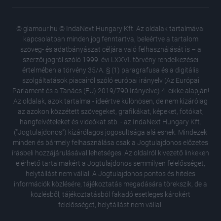
© glamour.hu © IndaNext Hungary Kft. Az oldalak tartalmával
kapcsolatban minden jog fenntartva, beleértve a tartalom
szöveg- és adatbányászat céljára való felhasználását is – a
szerzői jogról szóló 1999. évi LXXVI. törvény rendelkezései
értelmében a törvény 35/A. § (1) paragrafusa és a digitális
szolgáltatások piacairól szóló európai irányelv (Az Európai
Parlament és a Tanács (EU) 2019/790 Irányelve) 4. cikke alapján!
Az oldalak, azok tartalma - ideértve különösen, de nem kizárólag
az azokon közzétett szövegeket, grafikákat, képeket, fotókat,
hangfelvételeket és videókat stb. - az IndaNext Hungary Kft.
("Jogtulajdonos") kizárólagos jogosultsága alá esnek. Mindezek
minden és bármely felhasználása csak a Jogtulajdonos előzetes
írásbeli hozzájárulásával lehetséges. Az oldalról kivezető linkeken
elérhető tartalmakért a Jogtulajdonos semmilyen felelősséget,
helytállást nem vállal. A Jogtulajdonos pontos és hiteles
Az orvos
információk közlésére, tájékoztatás megadására törekszik, de a
tested 
közlésből, tájékoztatásból fakadó esetleges károkért
Russell
felelősséget, helytállást nem vállal.
ki is gy