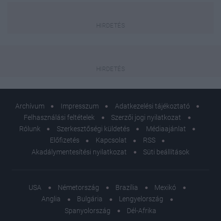
Archívum
Impresszum
Adatkezelési tájékoztató
Felhasználási feltételek
Szerzői jogi nyilatkozat
Rólunk
Szerkesztőségi küldetés
Médiaajánlat
Előfizetés
Kapcsolat
RSS
Akadálymentesítési nyilatkozat
Süti beállítások
USA
Németország
Brazília
Mexikó
Anglia
Bulgária
Lengyelország
Spanyolország
Dél-Afrika