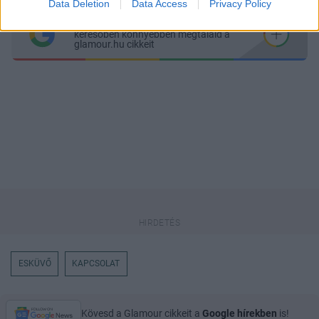
Data Deletion
Data Access
Privacy Policy
Itt állíthatod be
, hogy a Google
keresőben könnyebben megtaláld a
glamour.hu cikkeit
ESKÜVŐ
KAPCSOLAT
Kövesd a Glamour cikkeit a
Google hírekben
is!