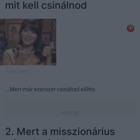
mit kell csinálnod
Fotó:
giphy
...Mert már ezerszer csináltad előtte.
2. Mert a misszionárius