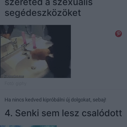
szereted a szexuális
segédeszközöket
Fotó:
giphy
Ha nincs kedved kipróbálni új dolgokat, sebaj!
4. Senki sem lesz csalódott