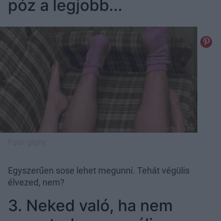
póz a legjobb...
Fotó:
giphy
Egyszerűen sose lehet megunni. Tehát végülis
élvezed, nem?
3. Neked való, ha nem