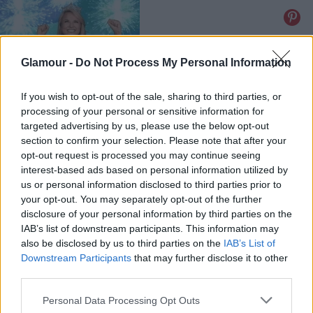
Glamour -
Do Not Process My Personal Information
If you wish to opt-out of the sale, sharing to third parties, or
processing of your personal or sensitive information for
Fotó:
giphy
targeted advertising by us, please use the below opt-out
section to confirm your selection. Please note that after your
Ha új dolgokat próbálsz ki az ágyban, az gyakran
opt-out request is processed you may continue seeing
balul sül el. A vanília szexnél nincs ilyen opció.
interest-based ads based on personal information utilized by
us or personal information disclosed to third parties prior to
Ajjaj: Így befolyásolja az alkohol az orgazmusod
your opt-out. You may separately opt-out of the further
disclosure of your personal information by third parties on the
Ajjaj: Így befolyásolja az alkohol az orgazmusod
IAB’s list of downstream participants. This information may
also be disclosed by us to third parties on the
IAB’s List of
Downstream Participants
that may further disclose it to other
third parties.
Please note that this website/app uses one or more Google
Personal Data Processing Opt Outs
services and may gather and store information including but