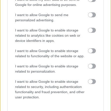
Google for online advertising purposes.
I want to allow Google to send me
personalized advertising.
I want to allow Google to enable storage
related to analytics like cookies on web or
device identifiers in apps.
Fotó:
giphy
I want to allow Google to enable storage
Sokan csokit, tejszínhabot használnak, azonban ha
related to functionality of the website or app.
ezeket elengeded, nem fogsz ragadni szex után.
I want to allow Google to enable storage
6. Nem gyullad fel semmi
related to personalization.
I want to allow Google to enable storage
related to security, including authentication
functionality and fraud prevention, and other
user protection.