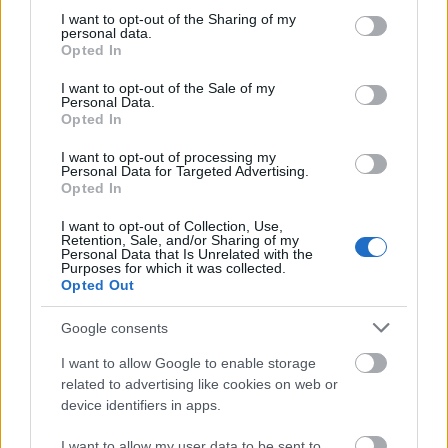
not limited to your visit or usage behaviour. You may click to
I want to opt-out of the Sharing of my
personal data.
grant or deny consent to Google and its third-party tags to
Opted In
use your data for below specified purposes in below Google
consent section.
I want to opt-out of the Sale of my
Personal Data.
Opted In
I want to opt-out of processing my
Personal Data for Targeted Advertising.
Opted In
I want to opt-out of Collection, Use,
Retention, Sale, and/or Sharing of my
Personal Data that Is Unrelated with the
Purposes for which it was collected.
Opted Out
5. Nem fogsz ragadni
Google consents
I want to allow Google to enable storage
related to advertising like cookies on web or
device identifiers in apps.
I want to allow my user data to be sent to