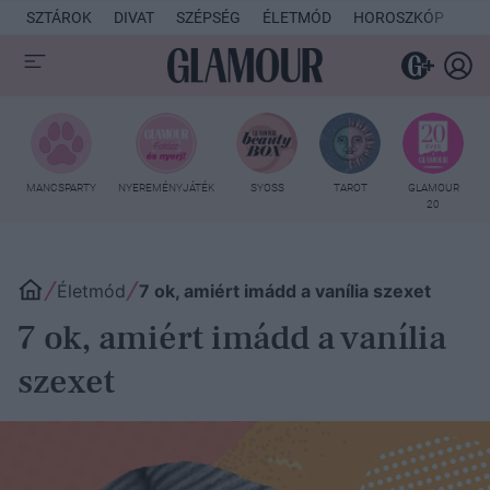
SZTÁROK
DIVAT
SZÉPSÉG
ÉLETMÓD
HOROSZKÓP
KU
MANCSPARTY
NYEREMÉNYJÁTÉK
SYOSS
TAROT
GLAMOUR
20
Életmód
7 ok, amiért imádd a vanília szexet
7 ok, amiért imádd a vanília
szexet