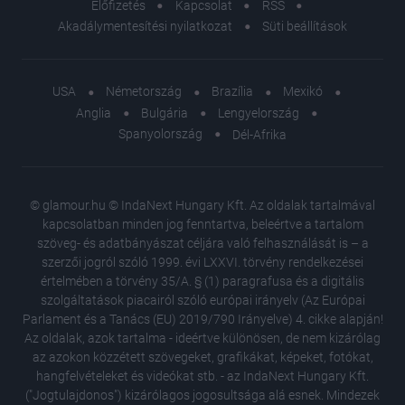
Előfizetés
Kapcsolat
RSS
Akadálymentesítési nyilatkozat
Süti beállítások
USA
Németország
Brazília
Mexikó
Anglia
Bulgária
Lengyelország
Spanyolország
Dél-Afrika
© glamour.hu © IndaNext Hungary Kft. Az oldalak tartalmával
kapcsolatban minden jog fenntartva, beleértve a tartalom
szöveg- és adatbányászat céljára való felhasználását is – a
szerzői jogról szóló 1999. évi LXXVI. törvény rendelkezései
értelmében a törvény 35/A. § (1) paragrafusa és a digitális
szolgáltatások piacairól szóló európai irányelv (Az Európai
Parlament és a Tanács (EU) 2019/790 Irányelve) 4. cikke alapján!
Az oldalak, azok tartalma - ideértve különösen, de nem kizárólag
az azokon közzétett szövegeket, grafikákat, képeket, fotókat,
hangfelvételeket és videókat stb. - az IndaNext Hungary Kft.
("Jogtulajdonos") kizárólagos jogosultsága alá esnek. Mindezek