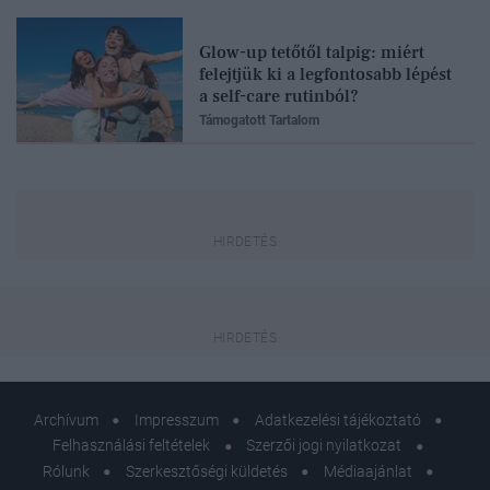
Glow-up tetőtől talpig: miért
felejtjük ki a legfontosabb lépést
a self-care rutinból?
Támogatott Tartalom
Archívum
Impresszum
Adatkezelési tájékoztató
Felhasználási feltételek
Szerzői jogi nyilatkozat
Rólunk
Szerkesztőségi küldetés
Médiaajánlat