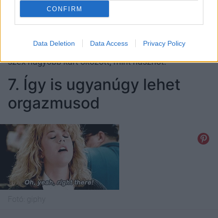
CONFIRM
Fotó:
giphy
Data Deletion
Data Access
Privacy Policy
Számos filmben láthattuk, hogy a gyertyafényes
szex nagyobb kárt okozott, mint hasznot.
7. Így is ugyanúgy lehet
orgazmusod
Fotó:
giphy