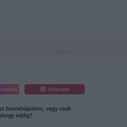
engeren
Pinterest
 az összebújáshoz, vagy csak
ahogy eddig?