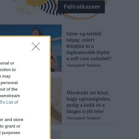
Feliratkozom
Glow-up tetőtől
talpig: miért
felejtjük ki a
legfontosabb lépést
a self-care rutinból?
sonal or
Támogatott Tartalom
ection to
ou may
 personal
out of the
Mindenki azt hiszi,
 downstream
hogy egészségtelen,
B’s List of
pedig a hekk és a
lángos is jót tehe
Támogatott Tartalom
er and store
to grant or
ed purposes