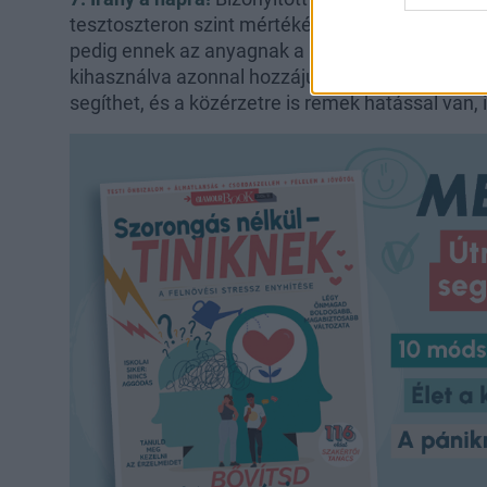
tesztoszteron szint mértékéhez. Ennek hiánya m
pedig ennek az anyagnak a bevitele talán a lege
kihasználva azonnal hozzájuthatunk. Minden na
segíthet, és a közérzetre is remek hatással van,