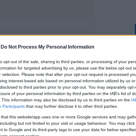
-
Do Not Process My Personal Information
to opt-out of the sale, sharing to third parties, or processing of your per
teg hormon és érzelmi tényező
formation for targeted advertising by us, please use the below opt-out s
teron játssza a fő szerepet. Ha ennek a
r selection. Please note that after your opt-out request is processed y
tatkozhatnak, mely nem csak a
eing interest-based ads based on personal information utilized by us or
hatással is járhat. Ilyenkor olyan
disclosed to third parties prior to your opt-out. You may separately opt-
losure of your personal information by third parties on the IAB’s list of
gések, motiválatlanság, agresszió, vagy
. This information may also be disclosed by us to third parties on the
IA
et is előidézhet.
Participants
that may further disclose it to other third parties.
ell rögtön drága beavatkozásokra és
 that this website/app uses one or more Google services and may gath
n ugyanis néhány természetes módszer,
including but not limited to your visit or usage behaviour. You may click 
tt a szexuális libidó is.
 to Google and its third-party tags to use your data for below specifi
ogle consent section.