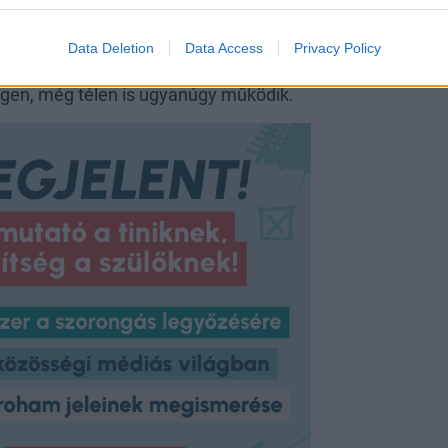
ár szinte népbetegségnek is hívható,
gyszerűbb, hiszen a napsütést
Data Deletion
Data Access
Privacy Policy
p legalább 15 perc a napsütésben
 igen, még télen is ugyanúgy működik.