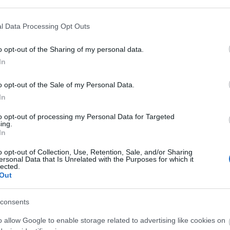
kozója a tesztoszteronszint
 rendelkező fiatalok szervezetében 50%-
l Data Processing Opt Outs
ál súlyú társaik esetében. Ennek az oka
artalmaznak, amelyek a tesztoszteront
o opt-out of the Sharing of my personal data.
In
a nem elegendő és nem megfelelő
o opt-out of the Sale of my Personal Data.
oszteronok számát. Egy kutatásban,
In
l csökkent ez a szint, tehát nem
to opt-out of processing my Personal Data for Targeted
ing.
In
o opt-out of Collection, Use, Retention, Sale, and/or Sharing
ersonal Data that Is Unrelated with the Purposes for which it
lected.
Out
tet külsőleg befolyásoló tényezők
otvahabok is. Az ezekben található
consents
kos döntés lehet natúr termékeket,
álni.
o allow Google to enable storage related to advertising like cookies on