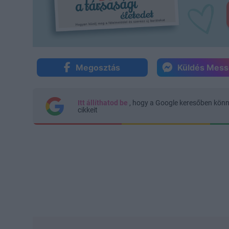
Megosztás
Küldés Mes
Itt állíthatod be
, hogy a Google keresőben kön
cikkeit