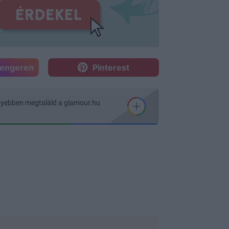
sengeren
Pinterest
nyebben megtaláld a glamour.hu