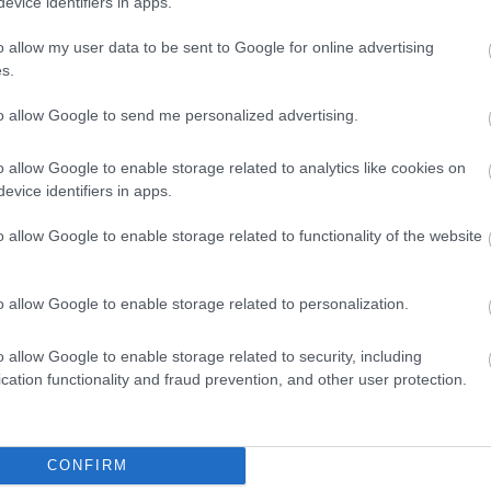
evice identifiers in apps.
egeskedés miatt is jelentősen
enzimeket és hormonokat idéz elő,
o allow my user data to be sent to Google for online advertising
n megfelelő termelésére. Pihenéssel,
s.
est és lélek harmóniáját
to allow Google to send me personalized advertising.
i a mindennapok fárasztó tényezőitől.
ból, így a hormonrendszer is
o allow Google to enable storage related to analytics like cookies on
evice identifiers in apps.
tkezés természetesen ebben az
o allow Google to enable storage related to functionality of the website
afigyeléssel megkönnyíthetjük a
 táplálkozás és a koleszterin miatt
o allow Google to enable storage related to personalization.
ag táplálkozás, valamint cink, szelén
o allow Google to enable storage related to security, including
g megőrzéséhez. Ezek az anyagok
cation functionality and fraud prevention, and other user protection.
ehát, hogy ezeket a tápanyagok
jenek a szervezetbe. A répa, a
lsoroltakat.
CONFIRM
in is nagyban közrejátszik a