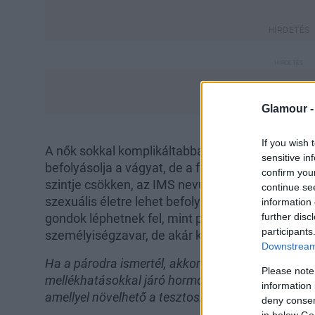
Glamour 
If you wish 
A nők sokkal komplikáltabban működnek, renge
sensitive in
befolyásolja a vágyat, de a férfiaknál a tesztosz
confirm you
szintje csökken, az IMS nevű betegség jelei mu
continue se
szexuális életre lehet befolyással, de több mellék
information 
further disc
gondok léphetnek fel, mint például érzelmi kilen
participants
személyiségzavar, de akár komolyabb függőségek
Downstream 
Ha a párodra ismertél, akkor ne ijedj meg, nem k
Please note
mellékhatásokkal járó hormonkezelésre járni, va
information 
amellyel növelhető a tesztoszteronszint, ezzel együ
deny consent
in below Go