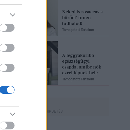
Neked is rosaceás a
bőrőd? Innen
tudhatod!
Támogatott Tartalom
A leggyakoribb
egészségügyi
csapda, amibe nők
ezrei lépnek bele
Támogatott Tartalom