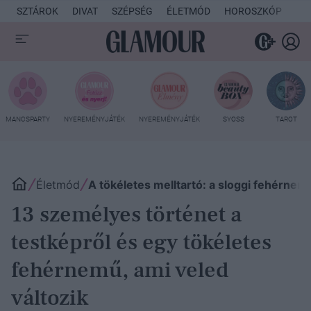
SZTÁROK
DIVAT
SZÉPSÉG
ÉLETMÓD
HOROSZKÓP
KU
MANCSPARTY
NYEREMÉNYJÁTÉK
NYEREMÉNYJÁTÉK
SYOSS
TAROT
Életmód
A tökéletes melltartó: a sloggi fehérnemű
13 személyes történet a
testképről és egy tökéletes
fehérnemű, ami veled
változik