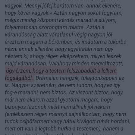
vagyok. Mennyi jófej barátom van, annak ellenére,
hogy kövér vagyok.
«
Aztán nagyon sokat fogytam,
mégis mindig központi kérdés maradt a súlyom,
folyamatosan szorongtam miatta. Aztán a
várandósság alatt váratlanul végig nagyon jól
éreztem magam a bőrömben, és imádtam a tükörbe
nézni annak ellenére, hogy egyáltalán nem úgy
néztem ki, ahogy régen elképzeltem, milyen leszek
majd várandósan. Valahogy minden megváltozott,
úgy érzem, hogy a testem felszabadult a lelkem
fogságából.
Drámaian hangzik, tulajdonképpen az
is. Nagyon szeretném, de nem tudom, hogy ez így
fog-e maradni, nem biztos. Az viszont biztos, hogy
már nem akarom azzal gyötörni magam, hogy
bizonyos fazonok miért nem állnak jól nekem
(emlékszem régen mennyit sajnálkoztam, hogy nem
tudok csípőfarmert vagy hátul kivágott ruhát hordani,
mert ott van a legtöbb hurka a testemen), hanem a