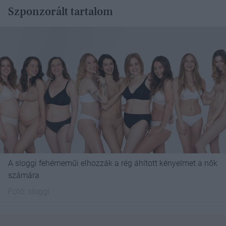
Szponzorált tartalom
A sloggi fehérneműi elhozzák a rég áhított kényelmet a nők
számára
Fotó:
sloggi