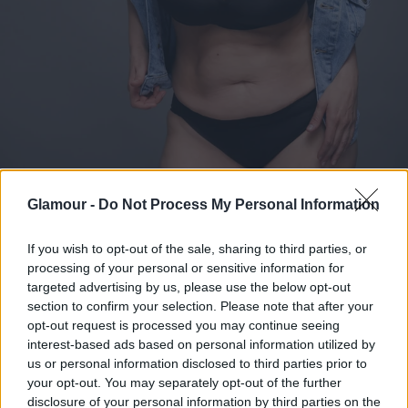
Glamour -
Do Not Process My Personal Information
If you wish to opt-out of the sale, sharing to third parties, or
processing of your personal or sensitive information for
Szentjobbi Kriszta
targeted advertising by us, please use the below opt-out
Fotó:
Annoni Zita
section to confirm your selection. Please note that after your
opt-out request is processed you may continue seeing
interest-based ads based on personal information utilized by
„
Ugyanannyi shaming ér egy vékony embert is, mint
us or personal information disclosed to third parties prior to
egy teltebbet, csak arról valahogy mindig elfelejtünk
your opt-out. You may separately opt-out of the further
beszélni. Bár vékony vagyok soha nem gondolták az
disclosure of your personal information by third parties on the