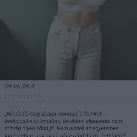
Szilágyi Szilvi
Fotó:
Annoni Zita
„
Mindenki meg akarja mondani a frankót
bodypositivity témában, de ebben eligazodni nem
mindig olyan könnyű. Nem hiszek az egyetemes
igazságban, ami mindenkire ráhúzható. Történetek