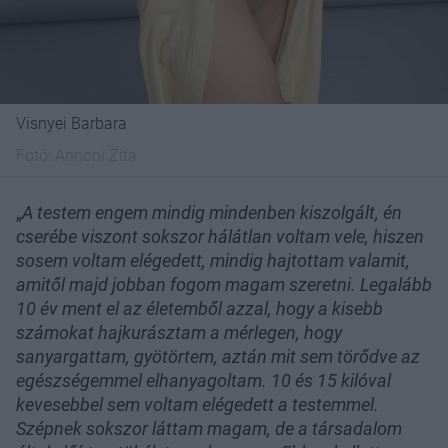
Visnyei Barbara
Fotó:
Annoni Zita
„
A testem engem mindig mindenben kiszolgált, én
cserébe viszont sokszor hálátlan voltam vele, hiszen
sosem voltam elégedett, mindig hajtottam valamit,
amitől majd jobban fogom magam szeretni. Legalább
10 év ment el az életemből azzal, hogy a kisebb
számokat hajkurásztam a mérlegen, hogy
sanyargattam, gyötörtem, aztán mit sem törődve az
egészségemmel elhanyagoltam. 10 és 15 kilóval
kevesebbel sem voltam elégedett a testemmel.
Szépnek sokszor láttam magam, de a társadalom