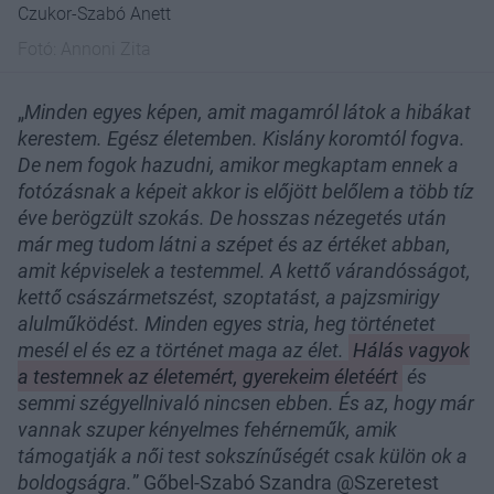
Czukor-Szabó Anett
Fotó:
Annoni Zita
„
Minden egyes képen, amit magamról látok a hibákat
kerestem. Egész életemben. Kislány koromtól fogva.
De nem fogok hazudni, amikor megkaptam ennek a
fotózásnak a képeit akkor is előjött belőlem a több tíz
éve berögzült szokás. De hosszas nézegetés után
már meg tudom látni a szépet és az értéket abban,
amit képviselek a testemmel. A kettő várandósságot,
kettő császármetszést, szoptatást, a pajzsmirigy
alulműködést. Minden egyes stria, heg történetet
mesél el és ez a történet maga az élet.
Hálás vagyok
Ez az 5 
a testemnek az életemért, gyerekeim életéért
és
magyar 
semmi szégyellnivaló nincsen ebben. És az, hogy már
Évek ót
vannak szuper kényelmes fehérneműk, amik
elveszít
támogatják a női test sokszínűségét csak külön ok a
borásza
boldogságra.
” Gőbel-Szabó Szandra @Szeretest