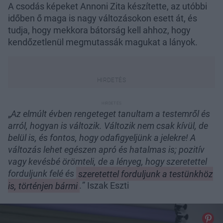
A csodás képeket Annoni Zita készítette, az utóbbi
időben ő maga is nagy változásokon esett át, és
tudja, hogy mekkora bátorság kell ahhoz, hogy
kendőzetlenül megmutassák magukat a lányok.
„
Az elmúlt évben rengeteget tanultam a testemről és
arról, hogyan is változik. Változik nem csak kívül, de
belül is, és fontos, hogy odafigyeljünk a jelekre! A
változás lehet egészen apró és hatalmas is; pozitív
vagy kevésbé örömteli, de a lényeg, hogy szeretettel
forduljunk felé és
szeretettel forduljunk a testünkhöz
is, történjen bármi
.
” Iszak Eszti