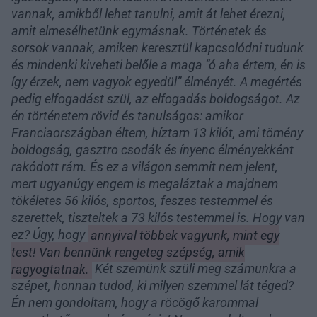
vannak, amikből lehet tanulni, amit át lehet érezni,
amit elmesélhetünk egymásnak. Történetek és
sorsok vannak, amiken keresztül kapcsolódni tudunk
és mindenki kiveheti belőle a maga “ó aha értem, én is
így érzek, nem vagyok egyedül” élményét. A megértés
pedig elfogadást szül, az elfogadás boldogságot. Az
én történetem rövid és tanulságos: amikor
Franciaországban éltem, híztam 13 kilót, ami tömény
boldogság, gasztro csodák és ínyenc élményekként
rakódott rám. És ez a világon semmit nem jelent,
mert ugyanúgy engem is megaláztak a majdnem
tökéletes 56 kilós, sportos, feszes testemmel és
szerettek, tiszteltek a 73 kilós testemmel is. Hogy van
ez? Úgy, hogy
annyival többek vagyunk, mint egy
test! Van bennünk rengeteg szépség, amik
ragyogtatnak.
Két szemünk szüli meg számunkra a
szépet, honnan tudod, ki milyen szemmel lát téged?
Én nem gondoltam, hogy a röcögő karommal