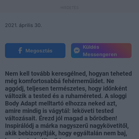
2021. április 30.
Küldés
Megosztás
Messengeren
Nem kell tovább keresgélned, hogyan teheted
még komfortosabbá fehérneműidet. Ne
aggódj, teljesen természetes, hogy időnként
változik a tested és a ruhaméreted. A sloggi
Body Adapt melltartó elhozza neked azt,
amire mindig is vágytál: leköveti tested
változásait. Érezd jól magad a bőrödben!
Inspirálódj a márka nagyszerű nagykövetitől,
akik bebizonyítják, hogy egyáltalán nem baj,