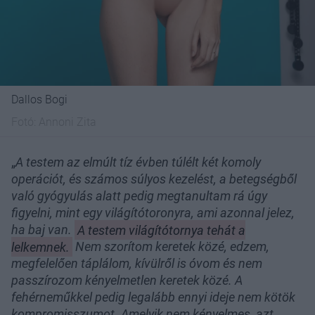
Dallos Bogi
Fotó:
Annoni Zita
„
A testem az elmúlt tíz évben túlélt két komoly
operációt, és számos súlyos kezelést, a betegségből
való gyógyulás alatt pedig megtanultam rá úgy
figyelni, mint egy világítótoronyra, ami azonnal jelez,
ha baj van.
A testem világítótornya tehát a
lelkemnek.
Nem szorítom keretek közé, edzem,
megfelelően táplálom, kívülről is óvom és nem
passzírozom kényelmetlen keretek közé. A
fehérneműkkel pedig legalább ennyi ideje nem kötök
kompromisszumot. Amelyik nem kényelmes, azt