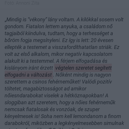
Fotó:
Annoni Zita
„
Mindig is “vékony” lány voltam. A kilókkal sosem volt
gondom. Fiatalon lettem anyuka, a családom nő
tagjaiból kiindulva, tudtam, hogy a terhességet a
bőröm fogja megsínyleni. Ez így is lett: 20 évesen
ellepték a testemet a visszafordíthatatlan striák. Ez
volt az első alkalom, mikor negatív kapcsolatom
alakult ki a testemmel. A férjem elfogadása és
kislányom iránt érzett
végtelen szeretet segített
elfogadni a változást
. Nőként mindig is nagyon
szerettem a csinos fehérneműket! Valódi pozitív
töltetet, magabiztosságot ad amikor
nőiesndarabokat viselek a hétköznapokban! A
sloggiban azt szeretem, hogy a nőies fehérneműk
nemcsak fiatalosak és vonzóak, de szuper
kényelmesek is! Soha nem kell lemondanom a finom
darabokról, miközben a legkényelmesebben simulnak