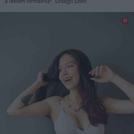
a testem formáihoz!
” Szilágyi Szilvi