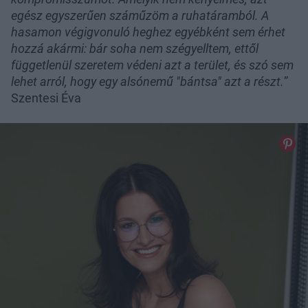
egész egyszerűen száműzöm a ruhatáramból. A
hasamon végigvonuló heghez egyébként sem érhet
hozzá akármi: bár soha nem szégyelltem, ettől
függetlenül szeretem védeni azt a terület, és szó sem
lehet arról, hogy egy alsónemű "bántsa" azt a részt.
”
Szentesi Éva