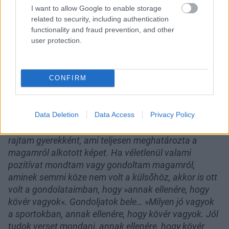
I want to allow Google to enable storage
related to security, including authentication
functionality and fraud prevention, and other
user protection.
Bányainé Nagy Judit
Fotó:
Annoni Zita
CONFIRM
„
Gyerekkorom óta meghatározó szerepet játszott az
Data Deletion
Data Access
Privacy Policy
életemben, hogy milyen a külsőm. Nagyon szomorú
ezt leírni, de így van. Nagyon sok súlyfelesleg volt
rajtam gyerekként, ami teljesen meghatározta a
magamról alkotott képet. Ha véletlenül valami
pozitívat mondtam vagy gondoltam magamról,
aminek semmi köze nem volt a külsőhöz, akkor is ott
volt a gondolataimban, hogy
»
annak ellenére, hogy
kövér vagyok
«
. Gondoljatok bele…
»
Milyen jó vagyok
a sportokban, annak ellenére, hogy kövér vagyok. Jól
tudok verset mondani, annak ellenére, hogy kövér