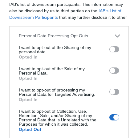
alakom nőiesnek, szépnek, hisz
»
itt ott elférne még jó
IAB’s list of downstream participants. This information may
pár kiló rajta
«
. Bizonyos egészségügyi okok miatt egy
also be disclosed by us to third parties on the
IAB’s List of
időszakban hirtelen nőttem, amit a bőröm nem tudott
Downstream Participants
that may further disclose it to other
third parties.
követni, a combom, fenekem, hasam nekem is csíkos,
narancsbőrös. A kisfiam születése után a hasam
Please note that this website/app uses one or more Google
Personal Data Processing Opt Outs
sem a régi, de nem is akarom, hogy az legyen.
services and may gather and store information including but
Testünkön viseljük életünk történetét és ez
not limited to your visit or usage behaviour. You may click to
I want to opt-out of the Sharing of my
personal data.
gyönyörű.
Soha nem változtatnék ezen, és ha van
grant or deny consent to Google and its third-party tags to
Opted In
use your data for below specified purposes in below Google
egy fehérnemű, ami ezen a történeten keresztül
consent section.
velem együtt változik, az fantasztikus.
” Bányainé
I want to opt-out of the Sale of my
Personal Data.
Nagy Judit @Nemakarokbeleszólni
Opted In
I want to opt-out of processing my
Personal Data for Targeted Advertising.
Opted In
I want to opt-out of Collection, Use,
Retention, Sale, and/or Sharing of my
Personal Data that Is Unrelated with the
Purposes for which it was collected.
Opted Out