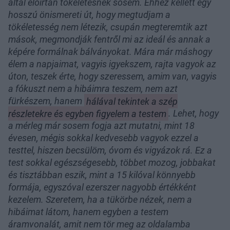
által előírtan tökéletesnek sosem. Ehhez kellett egy
hosszú önismereti út, hogy megtudjam a
tökéletesség nem létezik, csupán megteremtik azt
mások, megmondják fentről mi az ideál és annak a
képére formálnak bálványokat. Mára már máshogy
élem a napjaimat, vagyis igyekszem, rajta vagyok az
úton, teszek érte, hogy szeressem, amim van, vagyis
a fókuszt nem a hibáimra teszem, nem azt
fürkészem, hanem
hálával tekintek a szép
részletekre és egyben figyelem a testem
. Lehet, hogy
a mérleg már sosem fogja azt mutatni, mint 18
évesen, mégis sokkal kedvesebb vagyok ezzel a
testtel, hiszen becsülöm, óvom és vigyázok rá. Ez a
test sokkal egészségesebb, többet mozog, jobbakat
és tisztábban eszik, mint a 15 kilóval könnyebb
formája, egyszóval ezerszer nagyobb értékként
kezelem. Szeretem, ha a tükörbe nézek, nem a
hibáimat látom, hanem egyben a testem
áramvonalát, amit nem tör meg az oldalamba