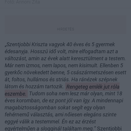
Fotó:
Annoni Zita
„
Szentjobbi Kriszta vagyok 40 éves és 5 gyermek
édesanyja. Hosszú idő volt, mire elfogadtam azt a
változást, amin az évek alatt keresztülment a testem.
Már nem izmos, nem lapos, nem kisimult. Ellenben 5
gyerkőc növekedett benne, 5 császármetszésen esett
át, foltos, hullámos és striás. Ha ránézek szépnek
látom és hozzám tartozik.
Rengeteg emlék jut róla
eszembe.
Tudom soha nem lesz már olyan, mint 18
éves koromban, de ez pont jól van így. A mindennapi
magabiztosságomban sokat segít egy olyan
fehérnemű választás, ami nőiesen elegáns szinte
eggyé válik a testemmel. Én ez az érzést
egyértelműen a slogginál találtam meg.
” Szentjobbi