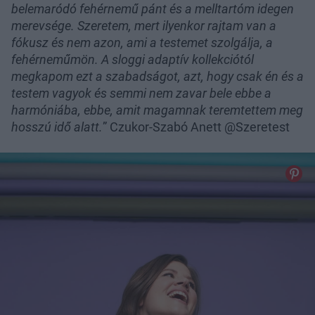
belemaródó fehérnemű pánt és a melltartóm idegen
merevsége. Szeretem, mert ilyenkor rajtam van a
fókusz és nem azon, ami a testemet szolgálja, a
fehérneműmön. A sloggi adaptív kollekciótól
megkapom ezt a szabadságot, azt, hogy csak én és a
testem vagyok és semmi nem zavar bele ebbe a
harmóniába, ebbe, amit magamnak teremtettem meg
hosszú idő alatt.
” Czukor-Szabó Anett @Szeretest