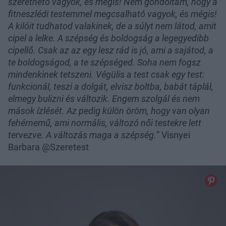
szerethető vagyok, és mégis! Nem gondoltam, hogy a
fitneszlédi testemmel megcsalható vagyok, és mégis!
A kilóit tudhatod valakinek, de a súlyt nem látod, amit
cipel a lelke. A szépség és boldogság a legegyedibb
cipellő. Csak az az egy lesz rád is jó, ami a sajátod, a
te boldogságod, a te szépséged. Soha nem fogsz
mindenkinek tetszeni. Végülis a test csak egy test:
funkcionál, teszi a dolgát, elvisz boltba, babát táplál,
elmegy bulizni és változik. Engem szolgál és nem
mások ízlését. Az pedig külön öröm, hogy van olyan
fehérnemű, ami normális, változó női testekre lett
tervezve. A változás maga a szépség.
” Visnyei
Barbara @Szeretest