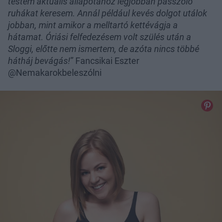
testem aktuális állapotához legjobban passzoló
ruhákat keresem. Annál például kevés dolgot utálok
jobban, mint amikor a melltartó kettévágja a
hátamat. Óriási felfedezésem volt szülés után a
Sloggi, előtte nem ismertem, de azóta nincs többé
hátháj bevágás!
” Fancsikai Eszter
@Nemakarokbeleszólni