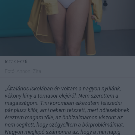
Iszak Eszti
Fotó:
Annoni Zita
„
Általános iskolában én voltam a nagyon nyúlánk,
vékony lány a tornasor elejéről. Nem szerettem a
magasságom. Tini koromban elkezdtem felszedni
pár plusz kilót, ami nekem tetszett, mert nőiesebbnek
éreztem magam tőle, az önbizalmamon viszont az
nem segített, hogy szégyelltem a bőrproblémáimat.
Nagyon meglepő számomra az, hogy a mai napig