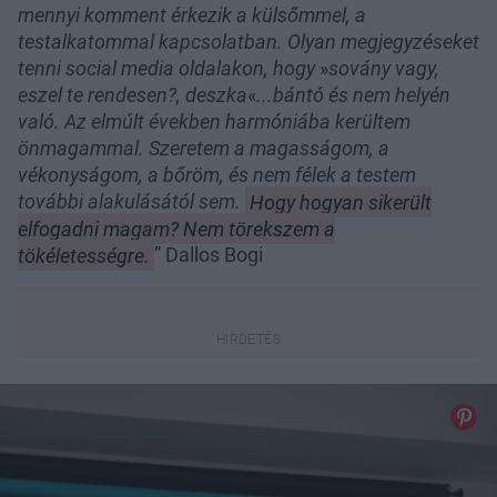
mennyi komment érkezik a külsőmmel, a
testalkatommal kapcsolatban. Olyan megjegyzéseket
tenni social media oldalakon, hogy
»
sovány vagy,
eszel te rendesen?, deszka
«
...bántó és nem helyén
való. Az elmúlt években harmóniába kerültem
önmagammal. Szeretem a magasságom, a
vékonyságom, a bőröm, és nem félek a testem
további alakulásától sem.
Hogy hogyan sikerült
elfogadni magam? Nem törekszem a
tökéletességre.
” Dallos Bogi