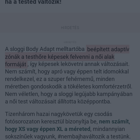
ha a tested változik!
A sloggi Body Adapt melltartóba
beépített adaptív
zónák a testhőre képesek felvenni a női alak
formáját
, így képesek lekövetni annak változásait.
Nem számít, hogy apró vagy éppen telt idomokkal
rendelkezel, ez a szuper fehérnemű, minden
méretben gondoskodik a tökéletes komfortérzetről.
Nem véletlen, hogy a sloggi legújabb kampányában
a női test változásait állította középpontba.
Tizenhárom hazai nagykövetük egy csodás
fotósorozaton keresztül bizonyítja be,
nem számít,
hogy XS vagy éppen XL a méreted
, mindannyian
sokszínűek vagyunk, #nembajhaváltozik a testünk.