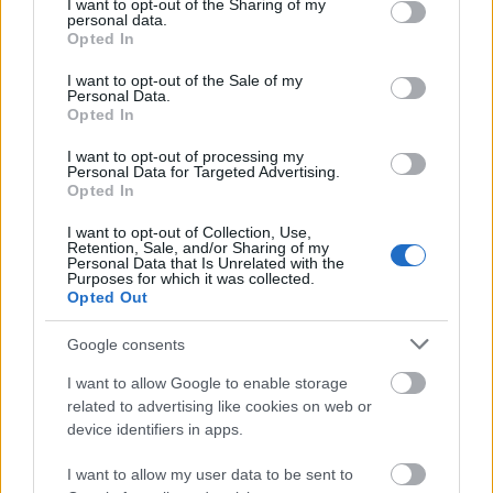
not limited to your visit or usage behaviour. You may click to
I want to opt-out of the Sharing of my
Puskás-Dallos Bogi új dalát
personal data.
grant or deny consent to Google and its third-party tags to
Opted In
use your data for below specified purposes in below Google
consent section.
I want to opt-out of the Sale of my
Personal Data.
Opted In
I want to opt-out of processing my
Personal Data for Targeted Advertising.
Opted In
I want to opt-out of Collection, Use,
Retention, Sale, and/or Sharing of my
Personal Data that Is Unrelated with the
Purposes for which it was collected.
Opted Out
SZÉPSÉG
Google consents
A C-vitamintól ragyog Puskás-
I want to allow Google to enable storage
Dallos Bogi arcbőre: az énekesnő
related to advertising like cookies on web or
bőrápolási rutinjáról mesélt nekünk
device identifiers in apps.
I want to allow my user data to be sent to