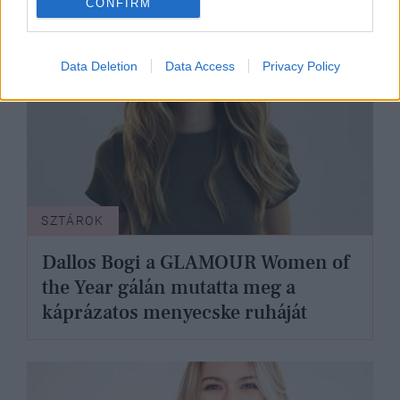
CONFIRM
Data Deletion
Data Access
Privacy Policy
SZTÁROK
Dallos Bogi a GLAMOUR Women of
the Year gálán mutatta meg a
káprázatos menyecske ruháját