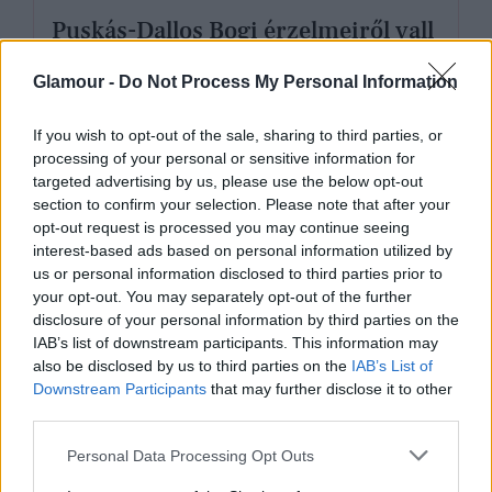
Puskás-Dallos Bogi érzelmeiről vall
új lemezén
Glamour -
Do Not Process My Personal Information
If you wish to opt-out of the sale, sharing to third parties, or
processing of your personal or sensitive information for
targeted advertising by us, please use the below opt-out
section to confirm your selection. Please note that after your
opt-out request is processed you may continue seeing
interest-based ads based on personal information utilized by
us or personal information disclosed to third parties prior to
your opt-out. You may separately opt-out of the further
disclosure of your personal information by third parties on the
IAB’s list of downstream participants. This information may
also be disclosed by us to third parties on the
IAB’s List of
Downstream Participants
that may further disclose it to other
third parties.
KULTÚRA
Please note that this website/app uses one or more Google
Personal Data Processing Opt Outs
A harmónia és szerelem inspirálta
services and may gather and store information including but