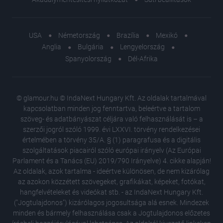
USA
Németország
Brazília
Mexikó
Anglia
Bulgária
Lengyelország
Spanyolország
Dél-Afrika
© glamour.hu © IndaNext Hungary Kft. Az oldalak tartalmával
kapcsolatban minden jog fenntartva, beleértve a tartalom
szöveg- és adatbányászat céljára való felhasználását is – a
szerzői jogról szóló 1999. évi LXXVI. törvény rendelkezései
értelmében a törvény 35/A. § (1) paragrafusa és a digitális
szolgáltatások piacairól szóló európai irányelv (Az Európai
Parlament és a Tanács (EU) 2019/790 Irányelve) 4. cikke alapján!
Az oldalak, azok tartalma - ideértve különösen, de nem kizárólag
az azokon közzétett szövegeket, grafikákat, képeket, fotókat,
hangfelvételeket és videókat stb. - az IndaNext Hungary Kft.
("Jogtulajdonos") kizárólagos jogosultsága alá esnek. Mindezek
minden és bármely felhasználása csak a Jogtulajdonos előzetes