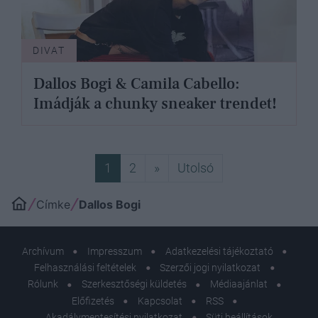
DIVAT
Dallos Bogi & Camila Cabello:
Imádják a chunky sneaker trendet!
Következő
Utolsó
1
2
»
Utolsó
Címke
Dallos Bogi
Archívum
Impresszum
Adatkezelési tájékoztató
Felhasználási feltételek
Szerzői jogi nyilatkozat
Rólunk
Szerkesztőségi küldetés
Médiaajánlat
Előfizetés
Kapcsolat
RSS
Akadálymentesítési nyilatkozat
Süti beállítások