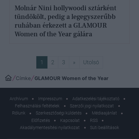
Molnár Nini hollywoodi sztárként
tündökölt, pedig a legegyszerűbb
ruhában érkezett a GLAMOUR
Women of the Year gálára
Következő
Utolsó
1
2
3
»
Utolsó
Címke
GLAMOUR Women of the Year
Archívum
Impresszum
Adatkezelési tájékoztató
Felhasználási feltételek
Szerzői jogi nyilatkozat
Rólunk
Szerkesztőségi küldetés
Médiaajánlat
Előfizetés
Kapcsolat
RSS
Akadálymentesítési nyilatkozat
Süti beállítások