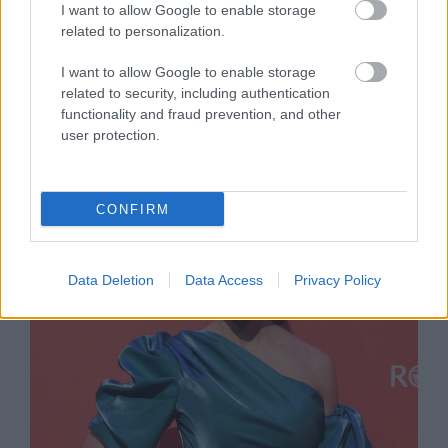
I want to allow Google to enable storage
related to personalization.
SZTÁRHÍREK
I want to allow Google to enable storage
related to security, including authentication
Gesztesi Panka magyar nők
functionality and fraud prevention, and other
ezreinek üzent, szavaira még
user protection.
sokáig emlékezni fogunk
CONFIRM
Data Deletion
Data Access
Privacy Policy