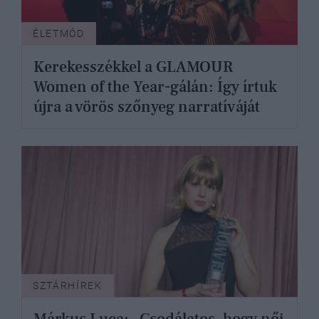
ÉLETMÓD
Kerekesszékkel a GLAMOUR
Women of the Year-gálán: Így írtuk
újra a vörös szőnyeg narratíváját
SZTÁRHÍREK