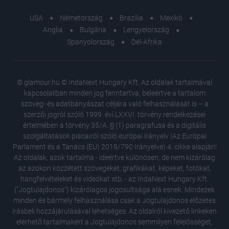
USA
Németország
Brazília
Mexikó
Anglia
Bulgária
Lengyelország
Spanyolország
Dél-Afrika
© glamour.hu © IndaNext Hungary Kft. Az oldalak tartalmával
kapcsolatban minden jog fenntartva, beleértve a tartalom
szöveg- és adatbányászat céljára való felhasználását is – a
szerzői jogról szóló 1999. évi LXXVI. törvény rendelkezései
értelmében a törvény 35/A. § (1) paragrafusa és a digitális
szolgáltatások piacairól szóló európai irányelv (Az Európai
Parlament és a Tanács (EU) 2019/790 Irányelve) 4. cikke alapján!
Az oldalak, azok tartalma - ideértve különösen, de nem kizárólag
az azokon közzétett szövegeket, grafikákat, képeket, fotókat,
hangfelvételeket és videókat stb. - az IndaNext Hungary Kft.
("Jogtulajdonos") kizárólagos jogosultsága alá esnek. Mindezek
minden és bármely felhasználása csak a Jogtulajdonos előzetes
írásbeli hozzájárulásával lehetséges. Az oldalról kivezető linkeken
elérhető tartalmakért a Jogtulajdonos semmilyen felelősséget,