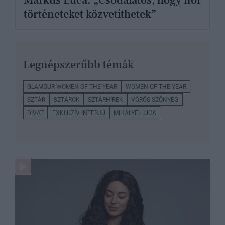
Márkus Luca: „Csodálatos, hogy női
történeteket közvetíthetek”
Legnépszerűbb témák
GLAMOUR WOMEN OF THE YEAR
WOMEN OF THE YEAR
SZTÁR
SZTÁROK
SZTÁRHÍREK
VÖRÖS SZŐNYEG
DIVAT
EXKLUZÍV INTERJÚ
MIHÁLYFI LUCA