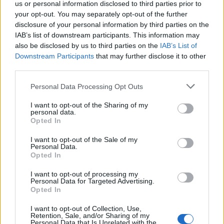
us or personal information disclosed to third parties prior to
your opt-out. You may separately opt-out of the further
disclosure of your personal information by third parties on the
IAB’s list of downstream participants. This information may
also be disclosed by us to third parties on the
IAB’s List of
SZTÁRHÍREK
Downstream Participants
that may further disclose it to other
third parties.
Jakupcsek Gabriella zseniális
trükkjét minden 50 feletti nőnek
Please note that this website/app uses one or more Google
Personal Data Processing Opt Outs
services and may gather and store information including but
látnia kell! Évekkel fiatalabbnak
not limited to your visit or usage behaviour. You may click to
I want to opt-out of the Sharing of my
tűnhetsz!
personal data.
grant or deny consent to Google and its third-party tags to
Opted In
use your data for below specified purposes in below Google
consent section.
I want to opt-out of the Sale of my
Personal Data.
Opted In
I want to opt-out of processing my
Personal Data for Targeted Advertising.
Opted In
I want to opt-out of Collection, Use,
Retention, Sale, and/or Sharing of my
Personal Data that Is Unrelated with the