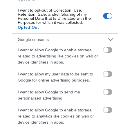
Ha semmilyen visszaélés nem történik, egyszerűen
csak egy, tizenévesek közötti szerelmi kapcsolat
I want to opt-out of Collection, Use,
Retention, Sale, and/or Sharing of my
részeként kérnek, küldenek vagy kapnak egymástól
Personal Data that Is Unrelated with the
erotikus, meztelen, félmeztelen, vágykeltő képet a
Purposes for which it was collected.
Opted Out
kamaszok, akkor is "időzített bomba" a szexting,
ugyanis az elévülés miatt 18 éves kora után is még
Google consents
évekig felelősségre vonható az, akinek az e-mail
vagy chatfiókjában, esetleg telefonján ilyen
I want to allow Google to enable storage
related to advertising like cookies on web or
felvételek vannak. A szexting kapcsán tehát nagyon
device identifiers in apps.
fontos minden 18 éven aluli figyelmét felhívni arra,
hogy ne csinálja! Ha pedig kap valakitől (18 évesnél
I want to allow my user data to be sent to
fiatalabbtól) egy erotikus fotót, videót vagy más
Google for online advertising purposes.
képüzenetet, azt azonnal törölje, mivel ilyen esetben
nem számít, hogy kéretlen küldeményről van szó. A
I want to allow Google to send me
felvétel birtoklása önmagában büntetőjogi
personalized advertising.
felelősségrevonást vonhat maga után.
I want to allow Google to enable storage
related to analytics like cookies on web or
3 poszt, amit nem kellene kitenned közösségi
device identifiers in apps.
oldaladra