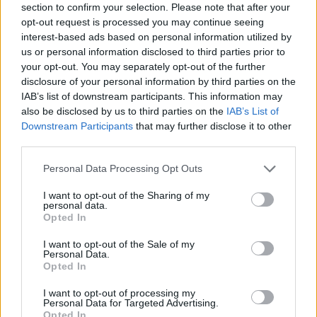
section to confirm your selection. Please note that after your
opt-out request is processed you may continue seeing
interest-based ads based on personal information utilized by
us or personal information disclosed to third parties prior to
your opt-out. You may separately opt-out of the further
Persze a gyakorlatban általában csak akkor derül ki,
disclosure of your personal information by third parties on the
hogy valaki ilyen felvételt kért (vagy kapott), ha
IAB’s list of downstream participants. This information may
azzal valamilyen visszaélés is történik: megmutatja
also be disclosed by us to third parties on the
IAB’s List of
másnak, nyilvánosságra hozza, esetleg zsarolja vele
Downstream Participants
that may further disclose it to other
a fotó küldőjét, vagy megpróbálja rákényszeríteni
third parties.
valamire. Ilyen esetekben a gyermekpornográfia
Please note that this website/app uses one or more Google
Personal Data Processing Opt Outs
bűntettek mellé más büntetendő cselekmények is
services and may gather and store information including but
felsorakoznak (zsarolás, zaklatás stb.) tovább
not limited to your visit or usage behaviour. You may click to
I want to opt-out of the Sharing of my
súlyosbítva a bíróság által kiszabható büntetés
personal data.
grant or deny consent to Google and its third-party tags to
Opted In
súlyát. Ráadásul annyi rendbelinek fog számítani a
use your data for below specified purposes in below Google
bűncselekményt, ahány felvétel készült. Ez azt
consent section.
I want to opt-out of the Sale of my
Personal Data.
jelenti, hogy ha valaki a telefonjában 10 meztelen
Opted In
fotót tárol a 18 éven aluli barátnőjéről, azt tíz
rendbeli elkövetés miatt fogják felelősségre vonni.
I want to opt-out of processing my
Personal Data for Targeted Advertising.
Opted In