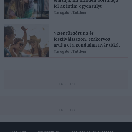
elárulja, mi minden boríthatja
fel az intim egyensúlyt
Támogatott Tartalom
Vizes fürdőruha és
fesztiválszezon: szakorvos
árulja el a gondtalan nyár titkát
Támogatott Tartalom