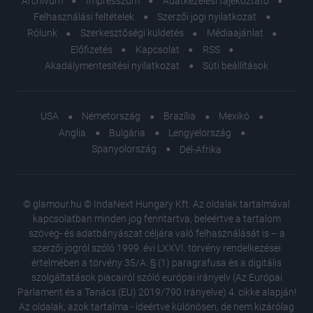
Archívum
Impresszum
Adatkezelési tájékoztató
Felhasználási feltételek
Szerzői jogi nyilatkozat
Rólunk
Szerkesztőségi küldetés
Médiaajánlat
Előfizetés
Kapcsolat
RSS
Akadálymentesítési nyilatkozat
Süti beállítások
USA
Németország
Brazília
Mexikó
Anglia
Bulgária
Lengyelország
Spanyolország
Dél-Afrika
© glamour.hu © IndaNext Hungary Kft. Az oldalak tartalmával
kapcsolatban minden jog fenntartva, beleértve a tartalom
szöveg- és adatbányászat céljára való felhasználását is – a
szerzői jogról szóló 1999. évi LXXVI. törvény rendelkezései
értelmében a törvény 35/A. § (1) paragrafusa és a digitális
szolgáltatások piacairól szóló európai irányelv (Az Európai
Parlament és a Tanács (EU) 2019/790 Irányelve) 4. cikke alapján!
Az oldalak, azok tartalma - ideértve különösen, de nem kizárólag