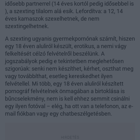
idősebb partnerrel (14 éves kortól pedig idősebbel is
), a szexting tilalom alá esik. Lefordítva: a 12, 14
éves kamaszok szexelhetnek, de nem
szextingelhetnek.
A szexting ugyanis gyermekpornónak számít, hiszen
egy 18 éven aluliról készült, erotikus, a nemi vágy
felkeltését célzó felvételről beszélünk. A
jogszabályok pedig e tekintetben meglehetősen
szigorúak: senki nem készíthet, kérhet, oszthat meg
vagy továbbíthat, esetleg kereskedhet ilyen
felvétellel. Mi több, egy 18 éven aluliról készített
pornográf felvételnek önmagában a birtoklása is
bűncselekmény, nem is kell ehhez semmit csinálni
egy ilyen fotóval – elég, ha ott van a telefonon, az e-
mail fiókban vagy egy chatbeszélgetésben.