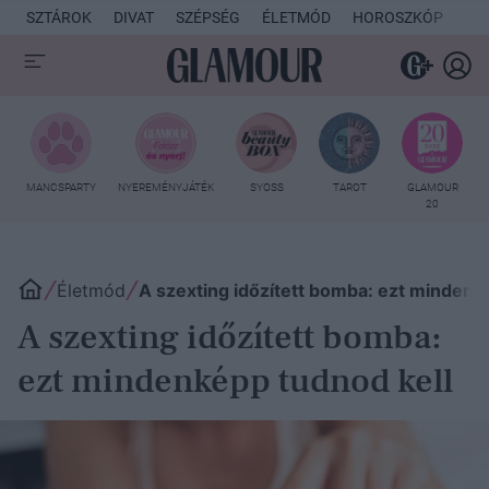
SZTÁROK
DIVAT
SZÉPSÉG
ÉLETMÓD
HOROSZKÓP
KU
MANCSPARTY
NYEREMÉNYJÁTÉK
SYOSS
TAROT
GLAMOUR
20
Életmód
A szexting időzített bomba: ezt mindenk
A szexting időzített bomba:
ezt mindenképp tudnod kell