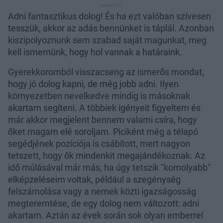
Adni fantasztikus dolog! És ha ezt valóban szívesen
tesszük, akkor az adás bennünket is táplál. Azonban
kiszipolyoznunk sem szabad saját magunkat, meg
kell ismernünk, hogy hol vannak a határaink.
Gyerekkoromból visszacseng az ismerős mondat,
hogy jó dolog kapni, de még jobb adni. Ilyen
környezetben nevelkedve mindig is másoknak
akartam segíteni. A többiek igényeit figyeltem és
már akkor megjelent bennem valami csíra, hogy
őket magam elé soroljam. Piciként még a télapó
segédjének pozíciója is csábított, mert nagyon
tetszett, hogy ők mindenkit megajándékoznak. Az
idő múlásával már más, ha úgy tetszik "komolyabb"
elképzeléseim voltak, például a szegénység
felszámolása vagy a nemek közti igazságosság
megteremtése, de egy dolog nem változott: adni
akartam. Aztán az évek során sok olyan emberrel