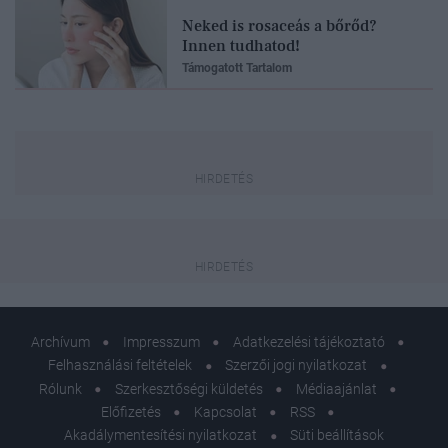
Neked is rosaceás a bőrőd?
Innen tudhatod!
Támogatott Tartalom
Archívum
Impresszum
Adatkezelési tájékoztató
Felhasználási feltételek
Szerzői jogi nyilatkozat
Rólunk
Szerkesztőségi küldetés
Médiaajánlat
Előfizetés
Kapcsolat
RSS
Akadálymentesítési nyilatkozat
Süti beállítások