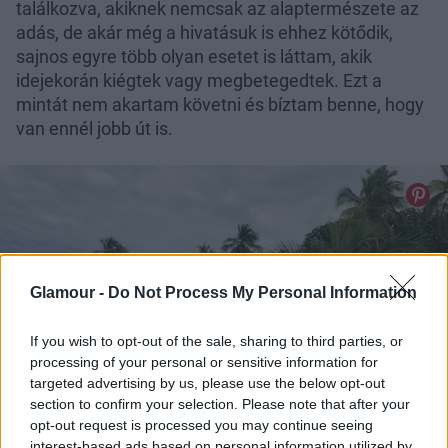
találkozva, akiknek nemcsak az alaptermészete az
adás, de akár még a hivatásuk is ehhez kötődik,
sajnos egyre több olyan esetet is láttam, akik
idejekorán kiégtek vagy megbetegedtek. Ezt a
mintát nem akartam követni és bíztam benne, hogy
van ennél jobb út is.
Glamour -
Do Not Process My Personal Information
If you wish to opt-out of the sale, sharing to third parties, or
processing of your personal or sensitive information for
targeted advertising by us, please use the below opt-out
section to confirm your selection. Please note that after your
opt-out request is processed you may continue seeing
interest-based ads based on personal information utilized by