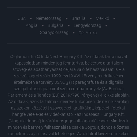
USA
Németország
Brazília
Mexikó
Anglia
Bulgária
Lengyelország
Spanyolország
Dél-Afrika
© glamour.hu © IndaNext Hungary Kft. Az oldalak tartalmával
kapcsolatban minden jog fenntartva, beleértve a tartalom
szöveg- és adatbányászat céljára való felhasználását is – a
szerzői jogról szóló 1999. évi LXXVI. törvény rendelkezései
értelmében a törvény 35/A. § (1) paragrafusa és a digitális
szolgáltatások piacairól szóló európai irányelv (Az Európai
Parlament és a Tanács (EU) 2019/790 Irányelve) 4. cikke alapján!
Az oldalak, azok tartalma - ideértve különösen, de nem kizárólag
az azokon közzétett szövegeket, grafikákat, képeket, fotókat,
hangfelvételeket és videókat stb. - az IndaNext Hungary Kft.
("Jogtulajdonos") kizárólagos jogosultsága alá esnek. Mindezek
minden és bármely felhasználása csak a Jogtulajdonos előzetes
írásbeli hozzájárulásával lehetséges. Az oldalról kivezető linkeken