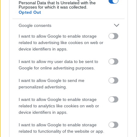
nemcsak mi érezhetjük egy kevésbé stresszes élet
Personal Data that Is Unrelated with the
előnyeit, hanem a minket megajándékozó fél
Purposes for which it was collected.
Opted Out
számára is lehetővé tesszük, hogy boldogságot
éljen át.
Google consents
Vizsgáld meg, hogy a te életedben az adás vagy a
I want to allow Google to enable storage
kapás van inkább túlsúlyban! A bőséghez mindkettő
related to advertising like cookies on web or
kell, az energia csak úgy áramlik, ha az életünkben
device identifiers in apps.
egyensúly van. Ha te is hajlamos vagy a tipikus
I want to allow my user data to be sent to
ajándékozó szerepet felvenni és magadat
Google for online advertising purposes.
hátrahagyni, akkor gondold végig, hogy hogyan
tudnál ezen változtatni. A változás hullámaiban meg
I want to allow Google to send me
fogod találni a helyes irányt. Legyél magadnak
personalized advertising.
fontos, mert bármennyire is klisének hangzik, igaz,
I want to allow Google to enable storage
hogy adni is csak akkor tudunk, ha van miből. Ne
related to analytics like cookies on web or
csak odaadó légy, hanem befogadó is, engedd meg
device identifiers in apps.
magadnak mindkét szerepet! És ha még mindig
annyira csak ajándékozni szeretnél, akkor
I want to allow Google to enable storage
ajándékozd meg magadat is!
related to functionality of the website or app.