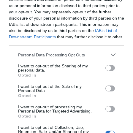
us or personal information disclosed to third parties prior to
your opt-out. You may separately opt-out of the further
disclosure of your personal information by third parties on the
IAB’s list of downstream participants. This information may
also be disclosed by us to third parties on the
IAB’s List of
Downstream Participants
that may further disclose it to other
third parties.
Please note that this website/app uses one or more Google
Rá kellett jönnöm, hogy az adok-kapok játék
Personal Data Processing Opt Outs
services and may gather and store information including but
korántsem egyirányú, és hogy ez igazából a
not limited to your visit or usage behaviour. You may click to
I want to opt-out of the Sharing of my
kapcsolatról, az áramlásról és az energiacseréről
personal data.
grant or deny consent to Google and its third-party tags to
Opted In
szól. Ha egyszer megengedjük és igazából
use your data for below specified purposes in below Google
megtapasztaljuk, hogy az emberek ugyanannyit
consent section.
I want to opt-out of the Sale of my
adnak nekünk, mint amennyit mi nekik, rájövünk,
Personal Data.
Opted In
hogy nem szabad magunkat utolsónak hagynunk.
Éppen úgy, ahogy az adás művészetét elsajátítottuk,
I want to opt-out of processing my
Personal Data for Targeted Advertising.
meg kell tanulnunk kapni is. Elsősorban magunk, de
Opted In
ugyanakkor mások miatt is. Hiszen ha képesek
vagyunk hálásan elfogadni, amit kapunk, akkor
I want to opt-out of Collection, Use,
Retention, Sale, and/or Sharing of my