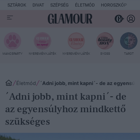
SZTÁROK
DIVAT
SZÉPSÉG
ÉLETMÓD
HOROSZKÓP
KU
MANCSPARTY
NYEREMÉNYJÁTÉK
NYEREMÉNYJÁTÉK
SYOSS
TAROT
Életmód
´Adni jobb, mint kapni´- de az egyensú
´Adni jobb, mint kapni´- de
az egyensúlyhoz mindkettő
szükséges