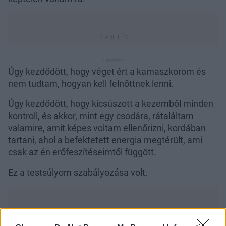
Úgy kezdődött, hogy véget ért a kamaszkorom és
nem tudtam, hogyan kell felnőttnek lenni.
Úgy kezdődött, hogy kicsúszott a kezemből minden
kontroll, és akkor, mint egy csodára, rátaláltam
valamire, amit képes voltam ellenőrizni, kordában
tartani, ahol a befektetett energia megtérült, ami
csak az én erőfeszítéseimtől függött.
Ez a testsúlyom szabályozása volt.