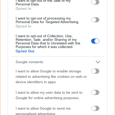
I want to opt-out of the Sale of my
testmagasságomhoz képest teljesen normális 58
Personal Data.
kg-ról indultam, a betegség legmélyebb
Opted In
szakaszában 49 kiló voltam, az XXS-es nadrágok is
I want to opt-out of processing my
túl bők voltak, a melleim teljesen eltűntek. A blogban
Personal Data for Targeted Advertising.
azt szeretném elmesélni, hogyan lettem beteg és
Opted In
hogyan másztam ki belőle, legfőbb célom pedig az,
I want to opt-out of Collection, Use,
hogy fölhívjam a figyelmet ennek a betegségnek a
Retention, Sale, and/or Sharing of my
Personal Data that Is Unrelated with the
súlyosságára és gyakoriságára, és hogy esetleg
Purposes for which it was collected.
időben figyelmeztessem azokat, akik érzik már
Opted Out
magukon vagy látják máson a tüneteket. Az
Google consents
anorexiások körülbelül 10%-a meghal! Ez
borzasztóan magas szám, pedig mindenki
I want to allow Google to enable storage
kigyógyulhatna belőle, ha időben segítséget kér.
related to advertising like cookies on web or
device identifiers in apps.
I want to allow my user data to be sent to
Google for online advertising purposes.
I want to allow Google to send me
personalized advertising.