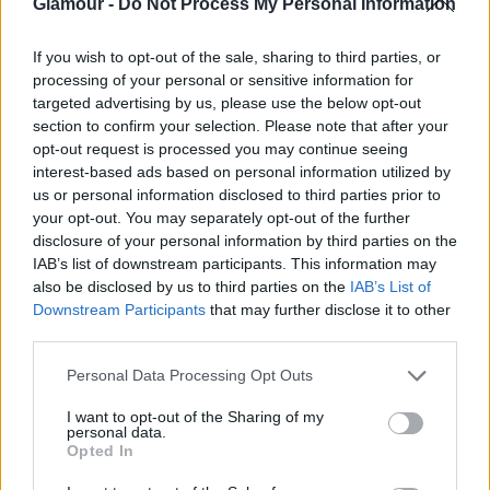
Glamour -
Do Not Process My Personal Information
Anorexiás nem egyik pillanatról a másikra lesz az
ember. Hosszú út vezet az utolsó gyorséttermi
If you wish to opt-out of the sale, sharing to third parties, or
menütől a patikamérlegen kimért 3 szelet szalámiig
processing of your personal or sensitive information for
és a napi két óra edzésig. Szerencsés vagyok, mert
targeted advertising by us, please use the below opt-out
section to confirm your selection. Please note that after your
kilenc hónap alatt magamtól kigyógyultam a
opt-out request is processed you may continue seeing
betegségből. Ez nagyon ritka, senkinek sem
interest-based ads based on personal information utilized by
ajánlom, hogy ebben bízzon akár saját magáról, akár
us or personal information disclosed to third parties prior to
szeretteiről van szó. De hát akkor én még azt sem
your opt-out. You may separately opt-out of the further
tudtam, hogy van neve annak az állapotnak, amiben
disclosure of your personal information by third parties on the
vagyok, sem azt, hogy bárkihez fordulhatnék
IAB’s list of downstream participants. This information may
segítségért. Pedig utólag visszanézve voltak
also be disclosed by us to third parties on the
IAB’s List of
Downstream Participants
that may further disclose it to other
előjelek, volt több olyan pont, ahol megállítható lett
third parties.
volna a folyamat, és ahol még én is aktívan részt
vettem volna a változásban. Aztán eljött az az idő is,
Please note that this website/app uses one or more Google
Personal Data Processing Opt Outs
amikor már hat lóval sem lehetett volna elvonszolni
services and may gather and store information including but
pszichológushoz, amikor úgy éreztem, ha még a
not limited to your visit or usage behaviour. You may click to
I want to opt-out of the Sharing of my
personal data.
grant or deny consent to Google and its third-party tags to
testsúlyom feletti kontroll élvezetét is elveszik
Opted In
use your data for below specified purposes in below Google
tőlem, abba tényleg beleőrülök. 170 centis
consent section.