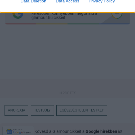
Data Deletion
Data Access
Privacy Policy
Itt állíthatod be
, hogy a Google
keresőben könnyebben megtaláld a
glamour.hu cikkeit
ANOREXIA
TESTSÚLY
EGÉSZSÉGTELEN TESTKÉP
Kövesd a Glamour cikkeit a
Google hírekben
is!