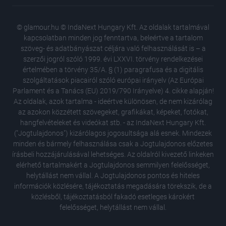
© glamour.hu © IndaNext Hungary Kft. Az oldalak tartalmával
kapcsolatban minden jog fenntartva, beleértve a tartalom
szöveg- és adatbányászat céljára való felhasználását is – a
szerzői jogról szóló 1999. évi LXXVI. törvény rendelkezései
értelmében a törvény 35/A. § (1) paragrafusa és a digitális
szolgáltatások piacairól szóló európai irányelv (Az Európai
Parlament és a Tanács (EU) 2019/790 Irányelve) 4. cikke alapján!
Az oldalak, azok tartalma - ideértve különösen, de nem kizárólag
az azokon közzétett szövegeket, grafikákat, képeket, fotókat,
hangfelvételeket és videókat stb. - az IndaNext Hungary Kft.
("Jogtulajdonos") kizárólagos jogosultsága alá esnek. Mindezek
minden és bármely felhasználása csak a Jogtulajdonos előzetes
írásbeli hozzájárulásával lehetséges. Az oldalról kivezető linkeken
elérhető tartalmakért a Jogtulajdonos semmilyen felelősséget,
Wellness
helytállást nem vállal. A Jogtulajdonos pontos és hiteles
Head Sp
információk közlésére, tájékoztatás megadására törekszik, de a
Nem volt
közlésből, tájékoztatásból fakadó esetleges károkért
legnéps
felelősséget, helytállást nem vállal.
össze