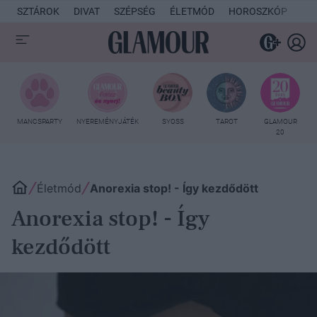
SZTÁROK
DIVAT
SZÉPSÉG
ÉLETMÓD
HOROSZKÓP
KU
MANCSPARTY
NYEREMÉNYJÁTÉK
SYOSS
TAROT
GLAMOUR
20
Életmód
Anorexia stop! - Így kezdődött
Anorexia stop! - Így
kezdődött