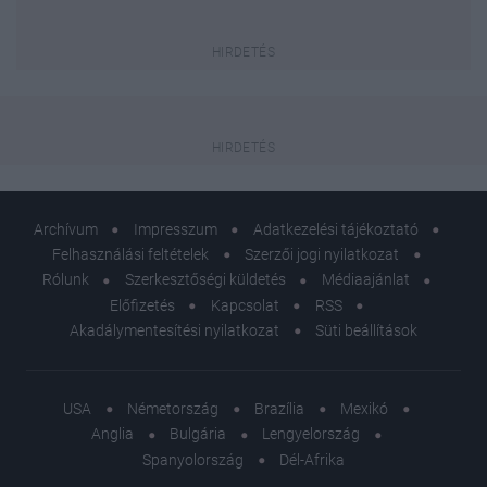
Archívum
Impresszum
Adatkezelési tájékoztató
Felhasználási feltételek
Szerzői jogi nyilatkozat
Rólunk
Szerkesztőségi küldetés
Médiaajánlat
Előfizetés
Kapcsolat
RSS
Akadálymentesítési nyilatkozat
Süti beállítások
USA
Németország
Brazília
Mexikó
Anglia
Bulgária
Lengyelország
Spanyolország
Dél-Afrika