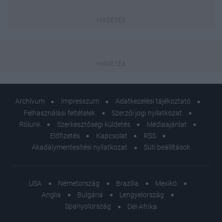
Archívum
Impresszum
Adatkezelési tájékoztató
Felhasználási feltételek
Szerzői jogi nyilatkozat
Rólunk
Szerkesztőségi küldetés
Médiaajánlat
Előfizetés
Kapcsolat
RSS
Akadálymentesítési nyilatkozat
Süti beállítások
USA
Németország
Brazília
Mexikó
Anglia
Bulgária
Lengyelország
Spanyolország
Dél-Afrika