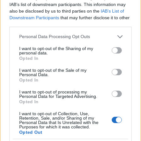
IAB’s list of downstream participants. This information may
also be disclosed by us to third parties on the
IAB’s List of
Fotó:
facebook
Downstream Participants
that may further disclose it to other
third parties.
Please note that this website/app uses one or more Google
Personal Data Processing Opt Outs
services and may gather and store information including but
not limited to your visit or usage behaviour. You may click to
I want to opt-out of the Sharing of my
personal data.
grant or deny consent to Google and its third-party tags to
Opted In
use your data for below specified purposes in below Google
consent section.
I want to opt-out of the Sale of my
Personal Data.
Opted In
I want to opt-out of processing my
Personal Data for Targeted Advertising.
Opted In
I want to opt-out of Collection, Use,
Retention, Sale, and/or Sharing of my
Personal Data that Is Unrelated with the
Purposes for which it was collected.
Opted Out