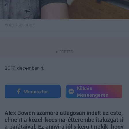
Fotó:
facebook
2017. december 4.
Küldés
Megosztás
Messengeren
Alex Bowen számára átlagosan indult az este,
elment a közeli kocsma-étterembe italozgatni
a barátaival. Ez annyira jól sikerült nekik, hogy