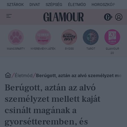
SZTÁROK
DIVAT
SZÉPSÉG
ÉLETMÓD
HOROSZKÓP
KU
MANCSPARTY
NYEREMÉNYJÁTÉK
SYOSS
TAROT
GLAMOUR
20
Életmód
Berúgott, aztán az alvó személyzet melle
Berúgott, aztán az alvó
személyzet mellett kaját
csinált magának a
gyorsétteremben, és