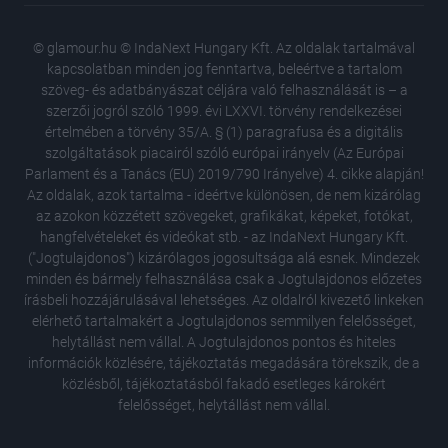
© glamour.hu © IndaNext Hungary Kft. Az oldalak tartalmával
kapcsolatban minden jog fenntartva, beleértve a tartalom
szöveg- és adatbányászat céljára való felhasználását is – a
szerzői jogról szóló 1999. évi LXXVI. törvény rendelkezései
értelmében a törvény 35/A. § (1) paragrafusa és a digitális
szolgáltatások piacairól szóló európai irányelv (Az Európai
Parlament és a Tanács (EU) 2019/790 Irányelve) 4. cikke alapján!
Az oldalak, azok tartalma - ideértve különösen, de nem kizárólag
az azokon közzétett szövegeket, grafikákat, képeket, fotókat,
hangfelvételeket és videókat stb. - az IndaNext Hungary Kft.
("Jogtulajdonos") kizárólagos jogosultsága alá esnek. Mindezek
minden és bármely felhasználása csak a Jogtulajdonos előzetes
írásbeli hozzájárulásával lehetséges. Az oldalról kivezető linkeken
elérhető tartalmakért a Jogtulajdonos semmilyen felelősséget,
Nem volt
helytállást nem vállal. A Jogtulajdonos pontos és hiteles
legnéps
információk közlésére, tájékoztatás megadására törekszik, de a
össze
közlésből, tájékoztatásból fakadó esetleges károkért
Itt a te
felelősséget, helytállást nem vállal.
legnagy