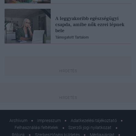
A leggyakoribb egészségügyi
csapda, amibe nők ezrei lépnek
bele
Támogatott Tartalom
Archívum
Impresszum
Adatkezelési tájékoztató
Felhasználási feltételek
Szerzői jogi nyilatkozat
Rólunk
Szerkesztőségi küldetés
Médiaajánlat