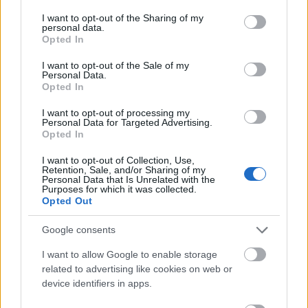
services and may gather and store information including but
not limited to your visit or usage behaviour. You may click to
I want to opt-out of the Sharing of my
personal data.
grant or deny consent to Google and its third-party tags to
Opted In
use your data for below specified purposes in below Google
consent section.
I want to opt-out of the Sale of my
Personal Data.
Opted In
I want to opt-out of processing my
Personal Data for Targeted Advertising.
Ha erre az 5 kérdésre igen a
Opted In
válaszod, a kapcsolatod nagyon
I want to opt-out of Collection, Use,
Retention, Sale, and/or Sharing of my
sokáig fog tartani
Personal Data that Is Unrelated with the
Purposes for which it was collected.
Opted Out
Az érzelmi támogatás nyújtásához empátiára,
Google consents
megértésre és az arra való hajlandóságra van
szükség, hogy ott legyünk az életünkben jelen lévő
I want to allow Google to enable storage
emberek számára, amikor szükségük van ránk.
related to advertising like cookies on web or
Arról van szó, hogy aktívan részt veszünk mások
device identifiers in apps.
érzelmeinek megélésében. Ezáltal a közös