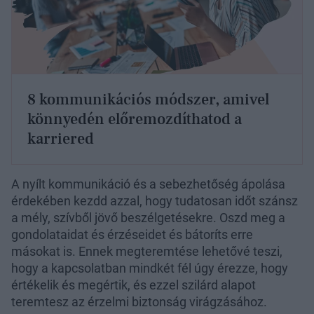
8 kommunikációs módszer, amivel
könnyedén előremozdíthatod a
karriered
A nyílt kommunikáció és a sebezhetőség ápolása
érdekében kezdd azzal, hogy tudatosan időt szánsz
a mély, szívből jövő beszélgetésekre. Oszd meg a
gondolataidat és érzéseidet és bátoríts erre
másokat is. Ennek megteremtése lehetővé teszi,
hogy a kapcsolatban mindkét fél úgy érezze, hogy
értékelik és megértik, és ezzel szilárd alapot
teremtesz az érzelmi biztonság virágzásához.