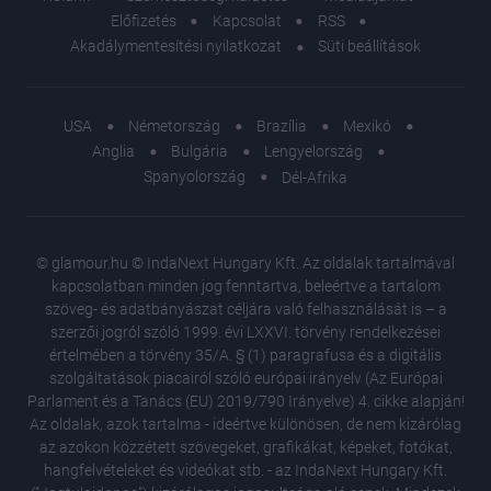
Előfizetés
Kapcsolat
RSS
Akadálymentesítési nyilatkozat
Süti beállítások
USA
Németország
Brazília
Mexikó
Anglia
Bulgária
Lengyelország
Spanyolország
Dél-Afrika
© glamour.hu © IndaNext Hungary Kft. Az oldalak tartalmával
kapcsolatban minden jog fenntartva, beleértve a tartalom
szöveg- és adatbányászat céljára való felhasználását is – a
szerzői jogról szóló 1999. évi LXXVI. törvény rendelkezései
értelmében a törvény 35/A. § (1) paragrafusa és a digitális
szolgáltatások piacairól szóló európai irányelv (Az Európai
Parlament és a Tanács (EU) 2019/790 Irányelve) 4. cikke alapján!
Az oldalak, azok tartalma - ideértve különösen, de nem kizárólag
az azokon közzétett szövegeket, grafikákat, képeket, fotókat,
hangfelvételeket és videókat stb. - az IndaNext Hungary Kft.