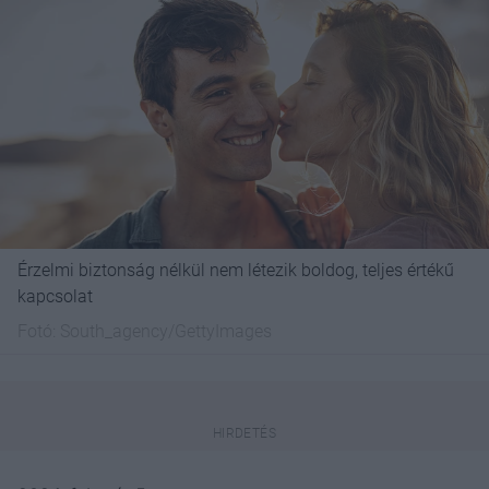
Érzelmi biztonság nélkül nem létezik boldog, teljes értékű
kapcsolat
Fotó:
South_agency/GettyImages