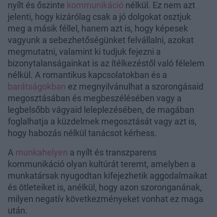
nyílt és őszinte
kommunikáció
nélkül. Ez nem azt
jelenti, hogy kizárólag csak a jó dolgokat osztjuk
meg a másik féllel, hanem azt is, hogy képesek
vagyunk a sebezhetőségünket felvállalni, azokat
megmutatni, valamint ki tudjuk fejezni a
bizonytalanságainkat is az ítélkezéstől való félelem
nélkül. A romantikus kapcsolatokban és a
barátságokban
ez megnyilvánulhat a szorongásaid
megosztásában és megbeszélésében vagy a
legbelsőbb vágyaid leleplezésében, de magában
foglalhatja a küzdelmek megosztását vagy azt is,
hogy habozás nélkül tanácsot kérhess.
A
munkahelyen
a nyílt és transzparens
kommunikáció olyan kultúrát teremt, amelyben a
munkatársak nyugodtan kifejezhetik aggodalmaikat
és ötleteiket is, anélkül, hogy azon szoronganának,
milyen negatív következményeket vonhat ez maga
után.