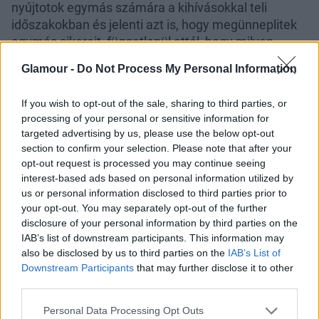
nyújtotok egymás számára a kihívásokkal teli
időszakokban és jelenti azt is, hogy megünneplitek
egymás sikereit, függetlenül attól, hogy milyen
nagyok vagy kicsik is az elért eredmények. A
Glamour -
Do Not Process My Personal Information
személyes kapcsolatokban, így egy barátságban, az
érzelmi támogatás megjelenik abban, hogy
If you wish to opt-out of the sale, sharing to third parties, or
vigasztalóan jelen vagyunk a nehézségek idején,
processing of your personal or sensitive information for
szurkolunk egymásnak és megbízható, bátorító
targeted advertising by us, please use the below opt-out
erőként vagyunk jelen. A munkahelyen az érzelmi
section to confirm your selection. Please note that after your
támogatás pedig olyan pozitív környezetet teremt,
opt-out request is processed you may continue seeing
amelyben a munkatársak felemelik egymást a
interest-based ads based on personal information utilized by
us or personal information disclosed to third parties prior to
kihívásokkal való szembenézés során és a sikerek
your opt-out. You may separately opt-out of the further
elérésekor egyaránt.
disclosure of your personal information by third parties on the
IAB’s list of downstream participants. This information may
also be disclosed by us to third parties on the
IAB’s List of
Downstream Participants
that may further disclose it to other
third parties.
Please note that this website/app uses one or more Google
Personal Data Processing Opt Outs