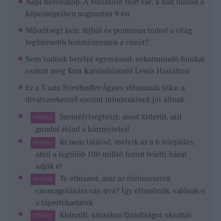
Napi horoszkóp: A Vízöntőre flört vár, a Rák bízzon a
képességeiben augusztus 9-én
Műveltségi kvíz: fejből és pontosan tudod a világ
leghíresebb festményeinek a címét?
Nem tudnak betelni egymással: sokatmondó fotókat
osztott meg Kim Kardashianról Lewis Hamilton
Ez a 3 szín Forsthoffer Ágnes stílusának titka: a
divatszerkesztő szerint mindenkinek jól állnak
Személyiségteszt: most kiderül, mit
FEMINA
gondol rólad a környezeted
Ki nem találod, melyik az a 6 település,
FEMINA
ahol a legtöbb 100 millió forint feletti házat
adják el
Te elhiszed, ami az élelmiszerek
DÍVÁNY
csomagolására van írva? Így ellenőrzik, valósak-e
a tápértékadatok
Kiderült: krónikus fáradtságot okozhat
DÍVÁNY