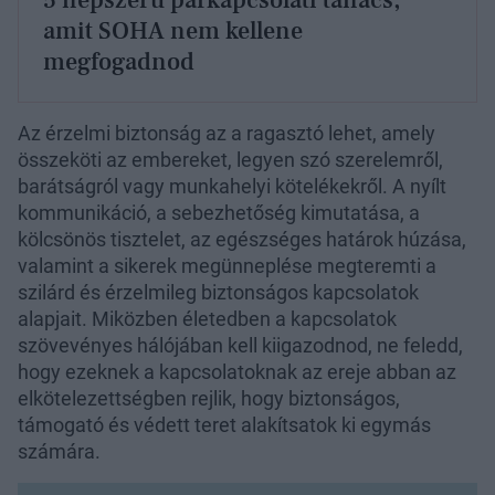
5 népszerű párkapcsolati tanács,
amit SOHA nem kellene
megfogadnod
Az érzelmi biztonság az a ragasztó lehet, amely
összeköti az embereket, legyen szó szerelemről,
barátságról vagy munkahelyi kötelékekről. A nyílt
kommunikáció, a sebezhetőség kimutatása, a
kölcsönös tisztelet, az egészséges határok húzása,
valamint a sikerek megünneplése megteremti a
szilárd és érzelmileg biztonságos kapcsolatok
alapjait. Miközben életedben a kapcsolatok
szövevényes hálójában kell kiigazodnod, ne feledd,
hogy ezeknek a kapcsolatoknak az ereje abban az
elkötelezettségben rejlik, hogy biztonságos,
támogató és védett teret alakítsatok ki egymás
számára.