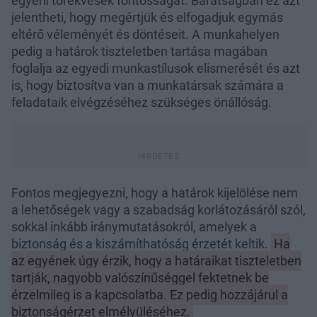
egyéni törekvések fontosságát. Barátságban ez azt
jelentheti, hogy megértjük és elfogadjuk egymás
eltérő véleményét és döntéseit. A munkahelyen
pedig a határok tiszteletben tartása magában
foglalja az egyedi munkastílusok elismerését és azt
is, hogy biztosítva van a munkatársak számára a
feladataik elvégzéséhez szükséges önállóság.
Fontos megjegyezni, hogy a határok kijelölése nem
a lehetőségek vagy a szabadság korlátozásáról szól,
sokkal inkább iránymutatásokról, amelyek a
biztonság és a kiszámíthatóság érzetét keltik.
Ha
az egyének úgy érzik, hogy a határaikat tiszteletben
tartják, nagyobb valószínűséggel fektetnek be
érzelmileg is a kapcsolatba. Ez pedig hozzájárul a
biztonságérzet elmélyüléséhez.