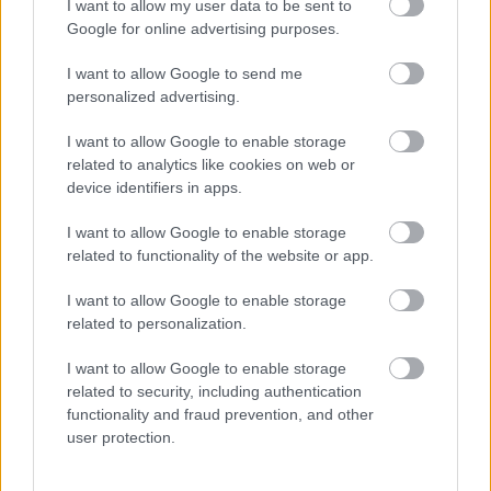
I want to allow my user data to be sent to
élményeken alapuló köteléket és az egység érzését
Google for online advertising purposes.
hozod létre.
I want to allow Google to send me
A sikerek megünneplése, legyenek azok bármilyen
personalized advertising.
kicsik is, ugyanilyen fontosak. Az érzelmileg
biztonságos kapcsolatokban a győzelmek
I want to allow Google to enable storage
hozzájárulnak a kapcsolat általános sikeréhez.
related to analytics like cookies on web or
device identifiers in apps.
Legyen szó munkahelyi előléptetésről, személyes
eredményekről vagy a kapcsolat mérföldkövéről,
I want to allow Google to enable storage
ezeknek a pillanatoknak az elismerése és
related to functionality of the website or app.
megünneplése megerősíti a kapcsolaton belüli
érzelmi biztonságot.
I want to allow Google to enable storage
related to personalization.
Az érzelmi támogatás és az ünneplés kultúrájának
kiépítése érdekében tegyél tudatos erőfeszítést,
I want to allow Google to enable storage
hogy ráhangolódj a körülötted lévők érzelmeire és
related to security, including authentication
functionality and fraud prevention, and other
aktuális élethelyzetére. Légy jó hallgatóság és
user protection.
mutass példát azzal is, hogy aktívan részt veszel
mások örömében.
Az érzelmi támogatás