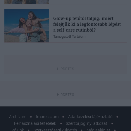
Glow-up tetőtől talpig: miért
felejtjük ki a legfontosabb lépést
a self-care rutinból?
Támogatott Tartalom
Archívum
Impresszum
Adatkezelési tájékoztató
Felhasználási feltételek
Szerzői jogi nyilatkozat
Rólunk
Szerkesztőségi küldetés
Médiaajánlat