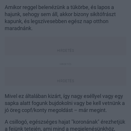
Amikor reggel belenézünk a tükörbe, és lapos a
hajunk, sehogy sem áll, akkor bizony sikítófrászt
kapunk, és legszívesebben egész nap otthon
maradnánk.
Mivel ez általában kizárt, így nagy eséllyel vagy egy
sapka alatt fogunk bujdokolni vagy be kell vetnünk a
jó öreg copf/konty megoldást – már megint.
A csillogó, egészséges hajat "koronának" érezhetjük
a fejünk tetején, ami mind a megjelenésünkhöz,