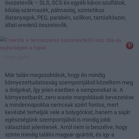
összetevők – SLS, SCS és egyéb káros szulfátok,
kőolaj-származék, pálmaolaj, szintetikus
illatanyagok, PEG, parabén, szilikon, tartósítószer,
állati eredetű összetevők.
Fotó:
giphy
Már talán megszoktátok, hogy én mindig
környezettudatosság szempontjából közelítem meg
a dolgokat, így jelen esetben a samponokat is. A
környezetbarát, zero waste megoldások bevezetése
a mindennapokba nemcsak azért fontos, mert
kevésbé terheljük vele a bolygónkat, hanem a saját
egészségünk szempontjából is mindig jobb
választást jelentenek. Arról nem is beszélve, hogy
szinte mindig találni magyar gyártót, és így a