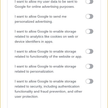
I want to allow my user data to be sent to
tisztítószer - vagyis előre gyártott tenzidek
Google for online advertising purposes.
(felületaktív anyagok) - felhasználásával készül. Ez
I want to allow Google to send me
az az összetevő, ami a habzásért és a
personalized advertising.
zsírtalanításért felelős (pl. sls).
I want to allow Google to enable storage
Vannak enyhe felületaktív anyagok, mint például a
related to analytics like cookies on web or
sodium lauryl sulfancetate – a decyl glycoside a
device identifiers in apps.
legkevésbé irritáló (nemionos) tenzid – és léteznek
durvák is, mint a sodium lauryl sulfate.
I want to allow Google to enable storage
related to functionality of the website or app.
Van, akinek a fejbőre nagyon érzékeny ezekre az
erős felületaktív anyagokra, mert kiszárítja, irritálja.
I want to allow Google to enable storage
Ha a szilárd sampon mellett döntesz, a legjobb, ha
related to personalization.
olyat választasz, amiben nem sls van.
I want to allow Google to enable storage
Tulajdonképpen ugyanolyanok, mint a megszokott
related to security, including authentication
functionality and fraud prevention, and other
samponok, csak nem adnak hozzá vizet! Ez azért is
user protection.
jó hír, mert így a szilárd samponok esetében nem
kell semmilyen változáshoz hozzászoknia a