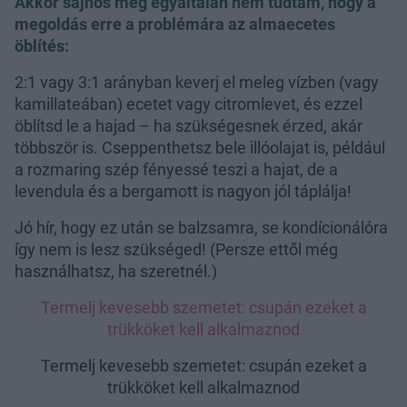
Akkor sajnos még egyáltalán nem tudtam, hogy a
megoldás erre a problémára az almaecetes
öblítés:
2:1 vagy 3:1 arányban keverj el meleg vízben (vagy
kamillateában) ecetet vagy citromlevet, és ezzel
öblítsd le a hajad – ha szükségesnek érzed, akár
többször is. Cseppenthetsz bele illóolajat is, például
a rozmaring szép fényessé teszi a hajat, de a
levendula és a bergamott is nagyon jól táplálja!
Jó hír, hogy ez után se balzsamra, se kondícionálóra
így nem is lesz szükséged! (Persze ettől még
használhatsz, ha szeretnél.)
Termelj kevesebb szemetet: csupán ezeket a
trükköket kell alkalmaznod
Termelj kevesebb szemetet: csupán ezeket a
trükköket kell alkalmaznod