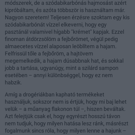
módszerek, de a szódabikarbónás hajmosást azért
kipróbáltam, és azóta többször is használtam már.
Nagyon szeretem! Teljesen érzésre szoktam egy kis
szódabikarbónát vízzel elkeverni, hogy egy
pasztánál valamivel hígabb "krémet" kapjak. Ezzel
finoman átdörzsölöm a fejbőrömet, végül pedig
almaecetes vízzel alaposan leöblítem a hajam.
Felfrissül tőle a fejbőröm, a hajtövem
megemelkedik, a hajam dúsabbnak hat, és sokkal
jobb a tartása, ugyanúgy, mint a szilárd sampon
esetében – annyi különbséggel, hogy ez nem
habzik.
Amíg a drogériákban kapható termékeket
használjuk, sokszor nem is értjük, hogy mi baj lehet
velük – a műanyag flakonon túl –, hiszen beváltak.
Azt felejtjük csak el, hogy egyrészt hosszú távon
nem tudjuk, hogy milyen hatása lesz ránk, másrészt
fogalmunk sincs róla, hogy milyen lenne a hajunk –