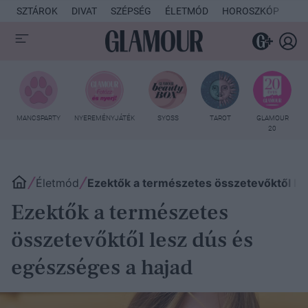
SZTÁROK
DIVAT
SZÉPSÉG
ÉLETMÓD
HOROSZKÓP
KU
MANCSPARTY
NYEREMÉNYJÁTÉK
SYOSS
TAROT
GLAMOUR
20
Életmód
Ezektők a természetes összetevőktől le
Ezektők a természetes
összetevőktől lesz dús és
egészséges a hajad