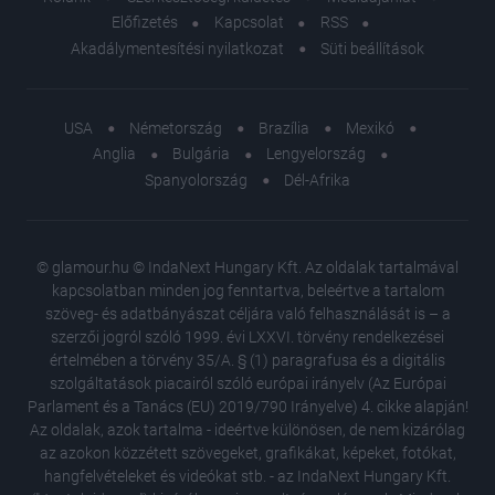
Előfizetés
Kapcsolat
RSS
Akadálymentesítési nyilatkozat
Süti beállítások
USA
Németország
Brazília
Mexikó
Anglia
Bulgária
Lengyelország
Spanyolország
Dél-Afrika
© glamour.hu © IndaNext Hungary Kft. Az oldalak tartalmával
kapcsolatban minden jog fenntartva, beleértve a tartalom
szöveg- és adatbányászat céljára való felhasználását is – a
szerzői jogról szóló 1999. évi LXXVI. törvény rendelkezései
értelmében a törvény 35/A. § (1) paragrafusa és a digitális
szolgáltatások piacairól szóló európai irányelv (Az Európai
Parlament és a Tanács (EU) 2019/790 Irányelve) 4. cikke alapján!
Az oldalak, azok tartalma - ideértve különösen, de nem kizárólag
az azokon közzétett szövegeket, grafikákat, képeket, fotókat,
hangfelvételeket és videókat stb. - az IndaNext Hungary Kft.