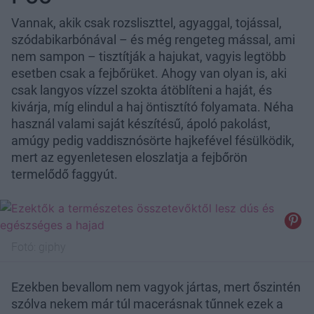
Vannak, akik csak rozsliszttel, agyaggal, tojással,
szódabikarbónával – és még rengeteg mással, ami
nem sampon – tisztítják a hajukat, vagyis legtöbb
esetben csak a fejbőrüket. Ahogy van olyan is, aki
csak langyos vízzel szokta átöblíteni a haját, és
kivárja, míg elindul a haj öntisztító folyamata. Néha
használ valami saját készítésű, ápoló pakolást,
amúgy pedig vaddisznósörte hajkefével fésülködik,
mert az egyenletesen eloszlatja a fejbőrön
termelődő faggyút.
Fotó:
giphy
Ezekben bevallom nem vagyok jártas, mert őszintén
szólva nekem már túl macerásnak tűnnek ezek a