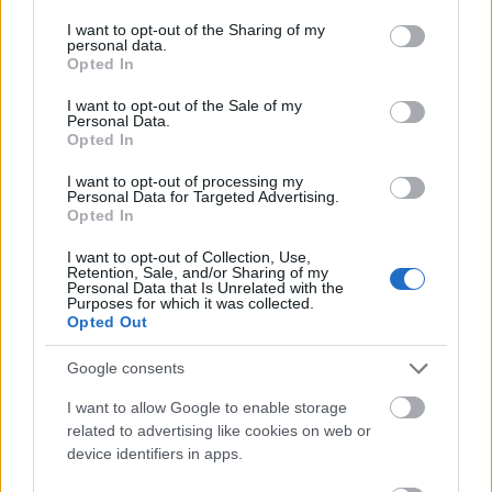
services and may gather and store information including but
not limited to your visit or usage behaviour. You may click to
I want to opt-out of the Sharing of my
Amit még érdemes tudni
personal data.
grant or deny consent to Google and its third-party tags to
Opted In
use your data for below specified purposes in below Google
- a kókusz alapú sampon szappan jobban szárít, de
consent section.
I want to opt-out of the Sale of my
jobban habzik is, míg
Personal Data.
- az olíva olaj alapú nem szárít, de nem is habzik
Opted In
annyira.
I want to opt-out of processing my
Personal Data for Targeted Advertising.
Minden gyártónak különböző receptúrája van, így
Opted In
lehet, hogy nem találod meg elsőre a neked
I want to opt-out of Collection, Use,
legjobbat, mint ahogy a flakonos samponok
Retention, Sale, and/or Sharing of my
Personal Data that Is Unrelated with the
esetében sem válik be mindegyik.
Purposes for which it was collected.
Próbáld ki a
Manna
, a
Nagora
vagy a
Opted Out
Hulladekmentes webáruházban
kapható kézműves
sampon szappanok valamelyikét.
Google consents
I want to allow Google to enable storage
Szilárd sampon
related to advertising like cookies on web or
device identifiers in apps.
Angolul "syndet bar"-nak is hívják, ami a "synthetic
detergent"-ből jön. Arra utal, hogy szintetikus