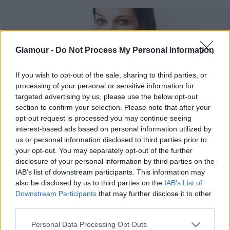
Glamour -
Do Not Process My Personal Information
If you wish to opt-out of the sale, sharing to third parties, or
processing of your personal or sensitive information for
targeted advertising by us, please use the below opt-out
section to confirm your selection. Please note that after your
opt-out request is processed you may continue seeing
interest-based ads based on personal information utilized by
us or personal information disclosed to third parties prior to
your opt-out. You may separately opt-out of the further
disclosure of your personal information by third parties on the
IAB’s list of downstream participants. This information may
also be disclosed by us to third parties on the
IAB’s List of
Downstream Participants
that may further disclose it to other
Ez a fajta sampon különösen jó, ha korpával
third parties.
küzdesz, mivel nem tartalmaz szulfátokat és
Please note that this website/app uses one or more Google
Personal Data Processing Opt Outs
szilikont, ami irritálja és kiszárítja a fejbőrt.