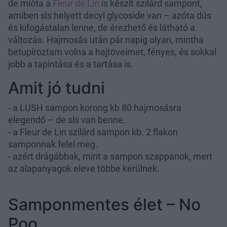
de mióta a
Fleur de Lin
is készít szilárd sampont,
amiben sls helyett decyl glycoside van – azóta dús
és kifogástalan lenne, de érezhető és látható a
változás. Hajmosás után pár napig olyan, mintha
betupíroztam volna a hajtöveimet, fényes, és sokkal
jobb a tapintása és a tartása is.
Amit jó tudni
- a LUSH sampon korong kb 80 hajmosásra
elegendő – de sls van benne.
- a Fleur de Lin szilárd sampon kb. 2 flakon
samponnak felel meg.
- azért drágábbak, mint a sampon szappanok, mert
az alapanyagok eleve többe kerülnek.
Samponmentes élet – No
Poo