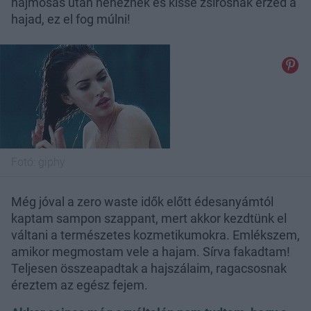
hajmosás után nehéznek és kissé zsírosnak érzed a
hajad, ez el fog múlni!
Fotó:
giphy
Még jóval a zero waste idők előtt édesanyámtól
kaptam sampon szappant, mert akkor kezdtünk el
váltani a természetes kozmetikumokra. Emlékszem,
amikor megmostam vele a hajam. Sírva fakadtam!
Teljesen összeapadtak a hajszálaim, ragacsosnak
éreztem az egész fejem.