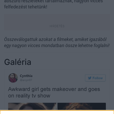
abszurd részleteket tartalmaznak, nagyon vicces
felfedezést tehetünk!
Összeválogattuk azokat a filmeket, amiket igazából
egy nagyon vicces mondatban össze lehetne foglalni!
Galéria