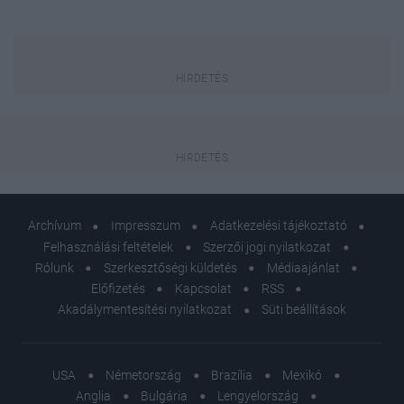
Archívum
Impresszum
Adatkezelési tájékoztató
Felhasználási feltételek
Szerzői jogi nyilatkozat
Rólunk
Szerkesztőségi küldetés
Médiaajánlat
Előfizetés
Kapcsolat
RSS
Akadálymentesítési nyilatkozat
Süti beállítások
USA
Németország
Brazília
Mexikó
Anglia
Bulgária
Lengyelország