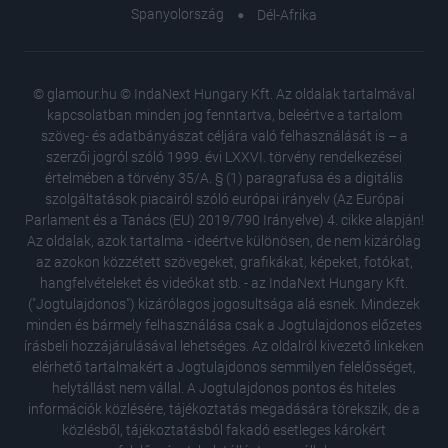
Spanyolország
Dél-Afrika
© glamour.hu © IndaNext Hungary Kft. Az oldalak tartalmával
kapcsolatban minden jog fenntartva, beleértve a tartalom
szöveg- és adatbányászat céljára való felhasználását is – a
szerzői jogról szóló 1999. évi LXXVI. törvény rendelkezései
értelmében a törvény 35/A. § (1) paragrafusa és a digitális
szolgáltatások piacairól szóló európai irányelv (Az Európai
Parlament és a Tanács (EU) 2019/790 Irányelve) 4. cikke alapján!
Az oldalak, azok tartalma - ideértve különösen, de nem kizárólag
az azokon közzétett szövegeket, grafikákat, képeket, fotókat,
hangfelvételeket és videókat stb. - az IndaNext Hungary Kft.
("Jogtulajdonos") kizárólagos jogosultsága alá esnek. Mindezek
minden és bármely felhasználása csak a Jogtulajdonos előzetes
írásbeli hozzájárulásával lehetséges. Az oldalról kivezető linkeken
elérhető tartalmakért a Jogtulajdonos semmilyen felelősséget,
helytállást nem vállal. A Jogtulajdonos pontos és hiteles
Kulcsfo
információk közlésére, tájékoztatás megadására törekszik, de a
múlhat, 
közlésből, tájékoztatásból fakadó esetleges károkért