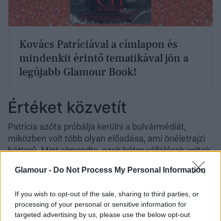
Kovács Patríciával a címlapon és
mindenkit érintő tematikával jön a
legújabb Glamour Book!
Értéket közvetít
Patrícia azóta próbálja kerülni a bulvármédiát,
miközben volt több olyan előadása, ami önéletrajzi
hátterű. Mint elmondta, ezek bátor vállalások voltak,
de mindig olyasmiről mesélt, amin már túljutott az
Glamour -
Do Not Process My Personal Information
életében. „Olyan is előfordult például, hogy
műsorokban arról beszéltem, hogy
„
jól, békésen
If you wish to opt-out of the sale, sharing to third parties, or
váltu
nk el a férjemmel.
Akkor az volt a fontos
processing of your personal or sensitive information for
számomra, hogy edukáljam a nézőket, hogy az
targeted advertising by us, please use the below opt-out