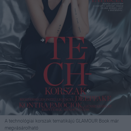
A technológiai korszak tematikájú GLAMOUR Book már
megvásárolható