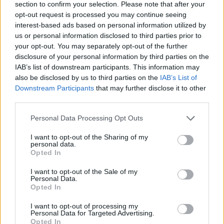
emberek lássanak példát arra, hogy egy kapcsolatot
section to confirm your selection. Please note that after your
a másikat tisztelve is le lehet zárni.
opt-out request is processed you may continue seeing
interest-based ads based on personal information utilized by
Amikor odaállok a szivárványcsaládok mellé, akkor
us or personal information disclosed to third parties prior to
szoktam beszélni a mi furcsa családunkról is, de
your opt-out. You may separately opt-out of the further
csak azért tudok, mert ez már egy lezárt korszak az
disclosure of your personal information by third parties on the
IAB’s list of downstream participants. This information may
életemben. Ha úgy érzem, hogy azzal tartalmat,
also be disclosed by us to third parties on the
IAB’s List of
értéket közvetítek, szívesen beszélek az életemről –
Downstream Participants
that may further disclose it to other
és ez történik a színházban is.”
third parties.
A színésznő az utóbbi években már a szakmájára is
Please note that this website/app uses one or more Google
Personal Data Processing Opt Outs
másként tekint, mint kezdetekben, nagyobb
services and may gather and store information including but
felelősségnek éli meg, hogy a színpadon állhat.
not limited to your visit or usage behaviour. You may click to
I want to opt-out of the Sharing of my
personal data.
„Nincsenek elvesztegetett estéim, már úgy élem meg
grant or deny consent to Google and its third-party tags to
Opted In
use your data for below specified purposes in below Google
az előadásaim nagy részét, mintha utoljára mennék
consent section.
fel a színpadra. Ráadásul egyre több klasszikusban
I want to opt-out of the Sale of my
Personal Data.
játszom, amiknél nagy a tét, hogy a nézők ezekkel is
Opted In
tudjanak rezonálni 2024-ben.”
A teljes interjút keresd
I want to opt-out of processing my
Kovács Patríciával a
GLAMOUR Book
tavasz-nyári
Personal Data for Targeted Advertising.
lapszámában!
Opted In