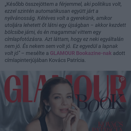
„Később összejötte
m a férjemmel, aki politikus volt,
ezzel szintén automatikusan együtt járt a
nyilvánosság. Kétéves volt a gyerekünk, amikor
utoljára lehetett őt látni egy újságban – akkor kezdett
bölcsibe járni, és én magammal vittem egy
címlapfotózásra. Azt láttam, hogy ez neki egyáltalán
nem jó. És nekem sem volt jó. Ez egyedül a lapnak
volt jó”
– mesélte a
GLAMOUR Bookazine-nak
adott
címlapinterjújában Kovács Patrícia.