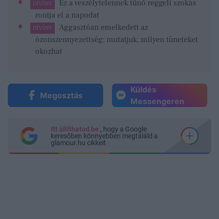
Ez a veszélytelennek tűnő reggeli szokás
DÍVÁNY
rontja el a napodat
Aggasztóan emelkedett az
DÍVÁNY
ózonszennyezettség: mutatjuk, milyen tüneteket
okozhat
Küldés
Megosztás
Messengeren
Itt állíthatod be
, hogy a Google
keresőben könnyebben megtaláld a
glamour.hu cikkeit