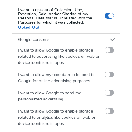
A bookazine kapcsán egy kötetlen reggeli mellett
I want to opt-out of Collection, Use,
Retention, Sale, and/or Sharing of my
beszélgettek a szerkesztőség meghívott vendégei a
Personal Data that Is Unrelated with the
Purposes for which it was collected.
Sunhill Bistro & Skybarban. Az eseményen
Opted Out
megjelent többek között Kovács Patrícia, Epres
Panni, Tóth Vera és Nagy Katica is.
Google consents
I want to allow Google to enable storage
Galéria
related to advertising like cookies on web or
device identifiers in apps.
I want to allow my user data to be sent to
Google for online advertising purposes.
I want to allow Google to send me
personalized advertising.
I want to allow Google to enable storage
related to analytics like cookies on web or
device identifiers in apps.