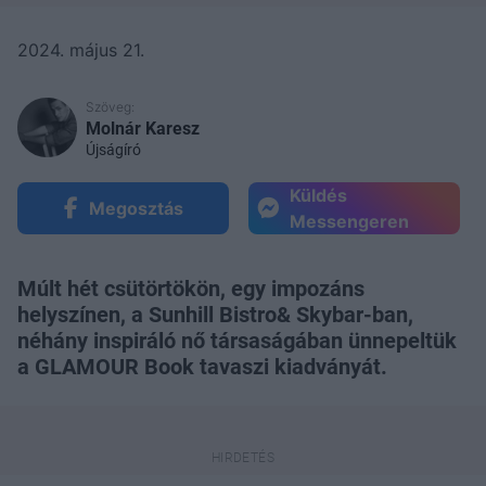
2024. május 21.
Szöveg:
Molnár Karesz
Újságíró
Küldés
Megosztás
Messengeren
Múlt hét csütörtökön, egy impozáns
helyszínen, a Sunhill Bistro& Skybar-ban,
néhány inspiráló nő társaságában ünnepeltük
a GLAMOUR Book tavaszi kiadványát.