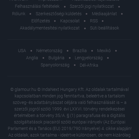
Felhasználási feltételek
Szerzői jogi nyilatkozat
Rólunk
Szerkesztőségi küldetés
Médiaajánlat
Előfizetés
Kapcsolat
RSS
Akadálymentesítési nyilatkozat
Süti beállítások
USA
Németország
Brazília
Mexikó
Anglia
Bulgária
Lengyelország
Spanyolország
Dél-Afrika
© glamour.hu © IndaNext Hungary Kft. Az oldalak tartalmával
kapcsolatban minden jog fenntartva, beleértve a tartalom
szöveg- és adatbányászat céljára való felhasználását is – a
szerzői jogról szóló 1999. évi LXXVI. törvény rendelkezései
értelmében a törvény 35/A. § (1) paragrafusa és a digitális
szolgáltatások piacairól szóló európai irányelv (Az Európai
Parlament és a Tanács (EU) 2019/790 Irányelve) 4. cikke alapján!
Az oldalak, azok tartalma - ideértve különösen, de nem kizárólag