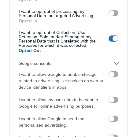
További tünetek, amelyek
I want to opt-out of processing my
Personal Data for Targeted Advertising.
gyanakvásra adhatnak
Opted In
okot
I want to opt-out of Collection, Use,
Retention, Sale, and/or Sharing of my
Personal Data that Is Unrelated with the
Purposes for which it was collected.
A hasnyálmirigy az egyik létfontosságú szervünk, a
Opted Out
has felső részén található, elengedhetetlen az
emésztéshez
és a hormontermeléshez, beleértve
Google consents
az inzulint is. A hasnyálmirigyrákot egyébként nem
I want to allow Google to enable storage
véletlenül nevezik
csendes gyilkosnak
, sok olyan jele
related to advertising like cookies on web or
van, amelyet általában észre sem vesznek az
device identifiers in apps.
emberek. Ezek lehetnek még a fentieken kívül az
állandó teltségérzet, a krónikus hasmenés, a
I want to allow my user data to be sent to
váratlan fogyás és a tartós
fáradtság
.
Google for online advertising purposes.
I want to allow Google to send me
personalized advertising.