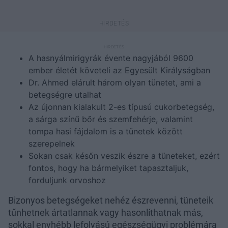
A hasnyálmirigyrák évente nagyjából 9600
ember életét követeli az Egyesült Királyságban
Dr. Ahmed elárult három olyan tünetet, ami a
betegségre utalhat
Az újonnan kialakult 2-es típusú cukorbetegség,
a sárga színű bőr és szemfehérje, valamint
tompa hasi fájdalom is a tünetek között
szerepelnek
Sokan csak későn veszik észre a tüneteket, ezért
fontos, hogy ha bármelyiket tapasztaljuk,
forduljunk orvoshoz
Bizonyos betegségeket nehéz észrevenni, tüneteik
tűnhetnek ártatlannak vagy hasonlíthatnak más,
sokkal enyhébb lefolyású egészségügyi problémára