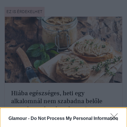
Hiába egészséges, heti egy
alkalomnál nem szabadna belőle
enned a szakemberek szerint
Glamour -
Do Not Process My Personal Information