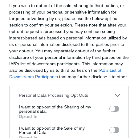
Sokan csak későn
If you wish to opt-out of the sale, sharing to third parties, or
fordulnak vele orvoshoz
processing of your personal or sensitive information for
targeted advertising by us, please use the below opt-out
section to confirm your selection. Please note that after your
Az Egyesült Királyságban évente körülbelül 10700
opt-out request is processed you may continue seeing
embert diagnosztizálnak hasnyálmirigyrákkal és a
interest-based ads based on personal information utilized by
betegség minden évben 9600 ember életét követeli,
us or personal information disclosed to third parties prior to
ezzel az ötödik leghalálosabb
ráktípusnak
számít. A
your opt-out. You may separately opt-out of the further
portál azt írja, minden 20. betegből csak egy éli meg
disclosure of your personal information by third parties on the
a következő 10 évet vagy többet, miután megtörtént
IAB’s list of downstream participants. This information may
a diagnózis.
also be disclosed by us to third parties on the
IAB’s List of
Downstream Participants
that may further disclose it to other
„Ha az előbb említett tünetek közül bármelyik
third parties.
jelentkezik, az természetesen nem jelenti egyből,
Please note that this website/app uses one or more Google
Personal Data Processing Opt Outs
hogy hasnyálmirigyrákunk van. Szerencsére még
services and may gather and store information including but
mindig viszonylag ritka betegség.
A baj az, hogy a
not limited to your visit or usage behaviour. You may click to
I want to opt-out of the Sharing of my
personal data.
félreértelmezett vagy figyelmen kívül hagyott tünetek
grant or deny consent to Google and its third-party tags to
Opted In
miatt sokan csak későn veszik észre
, ezért én azt
use your data for below specified purposes in below Google
consent section.
javasolnom, ha ezeket tapasztaljuk magunkon,
I want to opt-out of the Sale of my
Personal Data.
inkább keressük fel háziorvosunkat."
Opted In