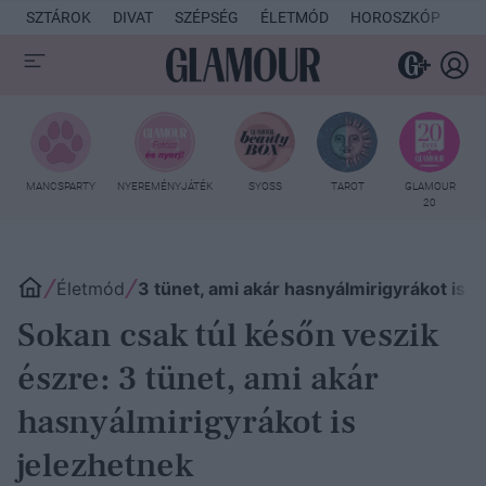
SZTÁROK
DIVAT
SZÉPSÉG
ÉLETMÓD
HOROSZKÓP
KU
MANCSPARTY
NYEREMÉNYJÁTÉK
SYOSS
TAROT
GLAMOUR
20
Életmód
3 tünet, ami akár hasnyálmirigyrákot is j
Sokan csak túl későn veszik
észre: 3 tünet, ami akár
hasnyálmirigyrákot is
jelezhetnek