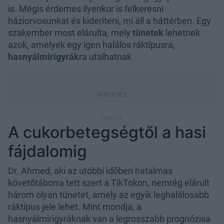
is. Mégis érdemes ilyenkor is felkeresni
háziorvosunkat és kideríteni, mi áll a háttérben. Egy
szakember most elárulta, mely
tünetek
lehetnek
azok, amelyek egy igen halálos ráktípusra,
hasnyálmirigyrák
ra utalhatnak.
A cukorbetegségtől a hasi
fájdalomig
Dr. Ahmed, aki az utóbbi időben hatalmas
követőtáborra tett szert a TikTokon, nemrég elárult
három olyan tünetet, amely az egyik leghalálosabb
ráktípus jele lehet. Mint mondja, a
hasnyálmirigyráknak van a legrosszabb prognózisa