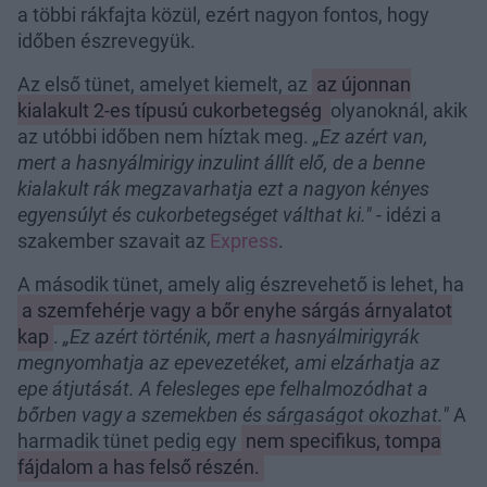
a többi rákfajta közül, ezért nagyon fontos, hogy
időben észrevegyük.
Az első tünet, amelyet kiemelt, az
az újonnan
kialakult 2-es típusú cukorbetegség
olyanoknál, akik
az utóbbi időben nem híztak meg.
„Ez azért van,
mert a hasnyálmirigy inzulint állít elő, de a benne
kialakult rák megzavarhatja ezt a nagyon kényes
egyensúlyt és cukorbetegséget válthat ki."
- idézi a
szakember szavait az
Express
.
A második tünet, amely alig észrevehető is lehet, ha
a szemfehérje vagy a bőr enyhe sárgás árnyalatot
kap
.
„Ez azért történik, mert a hasnyálmirigyrák
megnyomhatja az epevezetéket, ami elzárhatja az
epe átjutását. A felesleges epe felhalmozódhat a
bőrben vagy a szemekben és sárgaságot okozhat."
A
harmadik tünet pedig egy
nem specifikus, tompa
fájdalom a has felső részén.