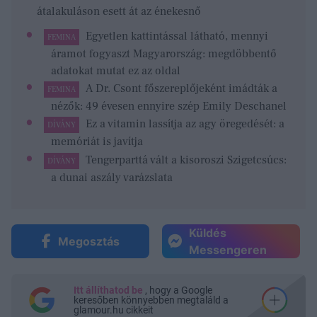
átalakuláson esett át az énekesnő
Egyetlen kattintással látható, mennyi
FEMINA
áramot fogyaszt Magyarország: megdöbbentő
adatokat mutat ez az oldal
A Dr. Csont főszereplőjeként imádták a
FEMINA
nézők: 49 évesen ennyire szép Emily Deschanel
Ez a vitamin lassítja az agy öregedését: a
DÍVÁNY
memóriát is javítja
Tengerparttá vált a kisoroszi Szigetcsúcs:
DÍVÁNY
a dunai aszály varázslata
Küldés
Megosztás
Messengeren
Itt állíthatod be
, hogy a Google
keresőben könnyebben megtaláld a
glamour.hu cikkeit