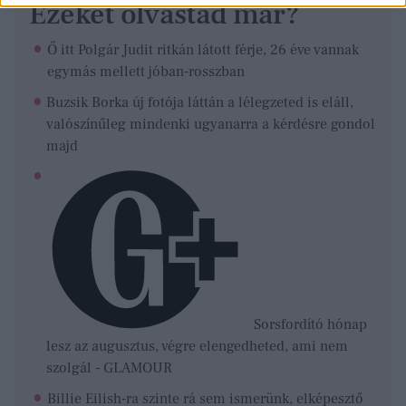
Ezeket olvastad már?
Ő itt Polgár Judit ritkán látott férje, 26 éve vannak
egymás mellett jóban-rosszban
Buzsik Borka új fotója láttán a lélegzeted is eláll,
valószínűleg mindenki ugyanarra a kérdésre gondol
majd
Sorsfordító hónap
lesz az augusztus, végre elengedheted, ami nem
szolgál - GLAMOUR
Billie Eilish-ra szinte rá sem ismerünk, elképesztő