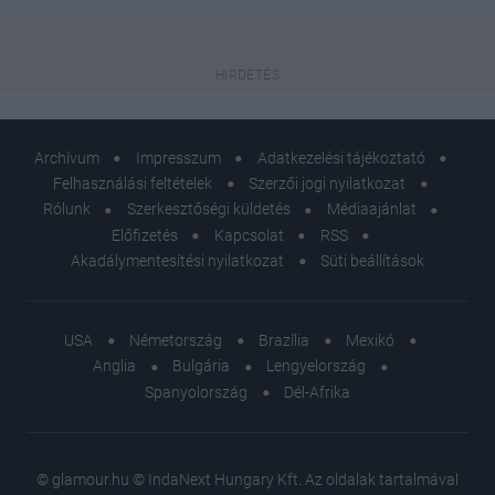
Archívum
Impresszum
Adatkezelési tájékoztató
Felhasználási feltételek
Szerzői jogi nyilatkozat
Rólunk
Szerkesztőségi küldetés
Médiaajánlat
Előfizetés
Kapcsolat
RSS
Akadálymentesítési nyilatkozat
Süti beállítások
USA
Németország
Brazília
Mexikó
Anglia
Bulgária
Lengyelország
Spanyolország
Dél-Afrika
© glamour.hu © IndaNext Hungary Kft. Az oldalak tartalmával