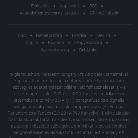
Előfizetés
Kapcsolat
RSS
Akadálymentesítési nyilatkozat
Süti beállítások
USA
Németország
Brazília
Mexikó
Anglia
Bulgária
Lengyelország
Spanyolország
Dél-Afrika
© glamour.hu © IndaNext Hungary Kft. Az oldalak tartalmával
kapcsolatban minden jog fenntartva, beleértve a tartalom
szöveg- és adatbányászat céljára való felhasználását is – a
szerzői jogról szóló 1999. évi LXXVI. törvény rendelkezései
értelmében a törvény 35/A. § (1) paragrafusa és a digitális
szolgáltatások piacairól szóló európai irányelv (Az Európai
Parlament és a Tanács (EU) 2019/790 Irányelve) 4. cikke alapján!
Az oldalak, azok tartalma - ideértve különösen, de nem kizárólag
az azokon közzétett szövegeket, grafikákat, képeket, fotókat,
hangfelvételeket és videókat stb. - az IndaNext Hungary Kft.