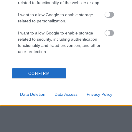
related to functionality of the website or app.
I want to allow Google to enable storage
related to personalization.
I want to allow Google to enable storage
related to security, including authentication
Küldés
Megosztás
functionality and fraud prevention, and other
Messengeren
user protection.
Itt állíthatod be
, hogy a Google
keresőben könnyebben megtaláld a
glamour.hu cikkeit
CONFIRM
Data Deletion
Data Access
Privacy Policy