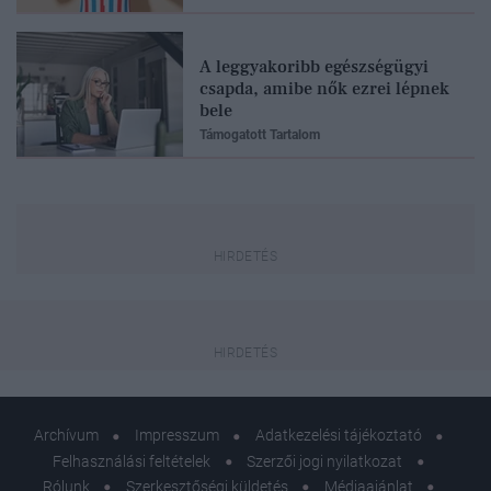
A leggyakoribb egészségügyi
csapda, amibe nők ezrei lépnek
bele
Támogatott Tartalom
Archívum
Impresszum
Adatkezelési tájékoztató
Felhasználási feltételek
Szerzői jogi nyilatkozat
Rólunk
Szerkesztőségi küldetés
Médiaajánlat