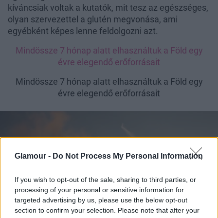
kíváncsiak voltak a kutatók, mit tesz az egészséges,
olyan szervezettel a glutén megvonása, ami
egyébként képes lenne feldolgozni azt.
Mindössze 7 hónap alatt elhasználtuk a Föld egy
évre elegendő erőforrásait
Mindössze 7 hónap alatt elhasználtuk a Föld egy
évre elegendő erőforrásait
Glamour -
Do Not Process My Personal Information
If you wish to opt-out of the sale, sharing to third parties, or
processing of your personal or sensitive information for
targeted advertising by us, please use the below opt-out
section to confirm your selection. Please note that after your