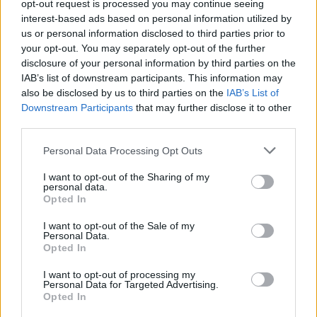
opt-out request is processed you may continue seeing
interest-based ads based on personal information utilized by
us or personal information disclosed to third parties prior to
your opt-out. You may separately opt-out of the further
disclosure of your personal information by third parties on the
IAB’s list of downstream participants. This information may
also be disclosed by us to third parties on the
IAB’s List of
Downstream Participants
that may further disclose it to other
third parties.
Please note that this website/app uses one or more Google
Personal Data Processing Opt Outs
services and may gather and store information including but
A kínai kutatás csaknem 200 ezer amerikai adatait
not limited to your visit or usage behaviour. You may click to
I want to opt-out of the Sharing of my
personal data.
használta fel, akiknek éttrendjét 22-28 évig figyelték.
grant or deny consent to Google and its third-party tags to
Opted In
use your data for below specified purposes in below Google
Az eredmények alapján arra jutottak, hogy akik
consent section.
kevesebb mint napi négy gramm glutént
I want to opt-out of the Sale of my
Personal Data.
fogyasztottak, azoknál 13 százalékkal nagyobb
Opted In
kockázata volt a 2-es típusú cukorbetegség
I want to opt-out of processing my
kialakulásának azokhoz képest, akik napi 12 gramm
Personal Data for Targeted Advertising.
glutént fogyasztottak.
Opted In