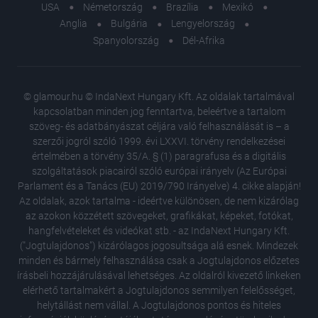
USA
Németország
Brazília
Mexikó
Anglia
Bulgária
Lengyelország
Spanyolország
Dél-Afrika
© glamour.hu © IndaNext Hungary Kft. Az oldalak tartalmával
kapcsolatban minden jog fenntartva, beleértve a tartalom
szöveg- és adatbányászat céljára való felhasználását is – a
szerzői jogról szóló 1999. évi LXXVI. törvény rendelkezései
értelmében a törvény 35/A. § (1) paragrafusa és a digitális
szolgáltatások piacairól szóló európai irányelv (Az Európai
Parlament és a Tanács (EU) 2019/790 Irányelve) 4. cikke alapján!
Az oldalak, azok tartalma - ideértve különösen, de nem kizárólag
az azokon közzétett szövegeket, grafikákat, képeket, fotókat,
hangfelvételeket és videókat stb. - az IndaNext Hungary Kft.
("Jogtulajdonos") kizárólagos jogosultsága alá esnek. Mindezek
minden és bármely felhasználása csak a Jogtulajdonos előzetes
írásbeli hozzájárulásával lehetséges. Az oldalról kivezető linkeken
elérhető tartalmakért a Jogtulajdonos semmilyen felelősséget,
helytállást nem vállal. A Jogtulajdonos pontos és hiteles
Mihályfi