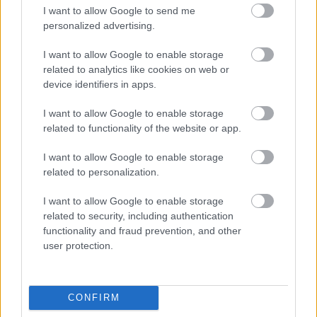
divatszerkesztő szerint minden nőnek érdemes
I want to allow Google to send me
lenne megfogadnia
personalized advertising.
Pataki Zita: „Nagyon szeretek élni, igyekszem az
I want to allow Google to enable storage
éveimből a legtöbbet kihozni”
related to analytics like cookies on web or
Pamela Anderson meztelenruhában pózolt, a Vogue
device identifiers in apps.
számára készültek a merész képek
I want to allow Google to enable storage
Ő volt a sármos Luke Skywalker a Star
FEMINA
related to functionality of the website or app.
Wars-ban: a 74 éves Mark Hamill mellett
I want to allow Google to enable storage
elmennél az utcán
related to personalization.
Nem sikerült teherbe esnie, lefutott 2000
FEMINA
kilométert az Alpokban: Sophie Woods a férfiakat
I want to allow Google to enable storage
is lenyomta
related to security, including authentication
Házi granola fillérekből: egészséges
functionality and fraud prevention, and other
DÍVÁNY
user protection.
recept a bolti helyett
Locsolási tilalom: milyen aszálytűrő
DÍVÁNY
növényeket ültess kertedbe?
CONFIRM