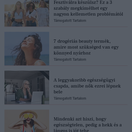
Fesztiválra készülsz? Ez a 3
szabály megkímélhet egy
nagyon kellemetlen problémától
Támogatott Tartalom
7 drogériás beauty termék,
amire most szükséged van egy
könnyed nyárhoz
Támogatott Tartalom
A leggyakoribb egészségügyi
csapda, amibe nők ezrei lépnek
bele
Támogatott Tartalom
Mindenki azt hiszi, hogy
egészségtelen, pedig a hekk és a
lángos is jót tehe