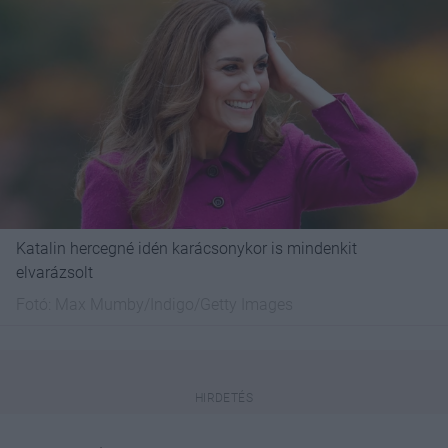
Katalin hercegné idén karácsonykor is mindenkit
elvarázsolt
Fotó:
Max Mumby/Indigo/Getty Images