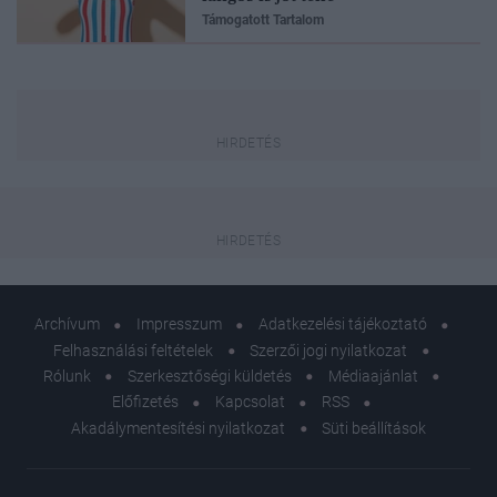
Támogatott Tartalom
Archívum
Impresszum
Adatkezelési tájékoztató
Felhasználási feltételek
Szerzői jogi nyilatkozat
Rólunk
Szerkesztőségi küldetés
Médiaajánlat
Előfizetés
Kapcsolat
RSS
Akadálymentesítési nyilatkozat
Süti beállítások