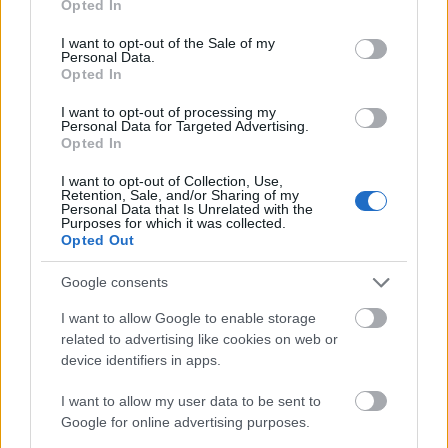
Opted In
use your data for below specified purposes in below Google
consent section.
I want to opt-out of the Sale of my
Personal Data.
Opted In
I want to opt-out of processing my
Personal Data for Targeted Advertising.
Opted In
I want to opt-out of Collection, Use,
Retention, Sale, and/or Sharing of my
Personal Data that Is Unrelated with the
Purposes for which it was collected.
Opted Out
Google consents
Ezeket olvastad már?
I want to allow Google to enable storage
related to advertising like cookies on web or
device identifiers in apps.
Mihályfi Luca bikinis fotói forróbbak, mint a nyár,
nem akárhol ünnepelte szülinapját az énekesnő
I want to allow my user data to be sent to
Google for online advertising purposes.
Két dolog Forsthoffer Ágnes öltözködéséből, amit a