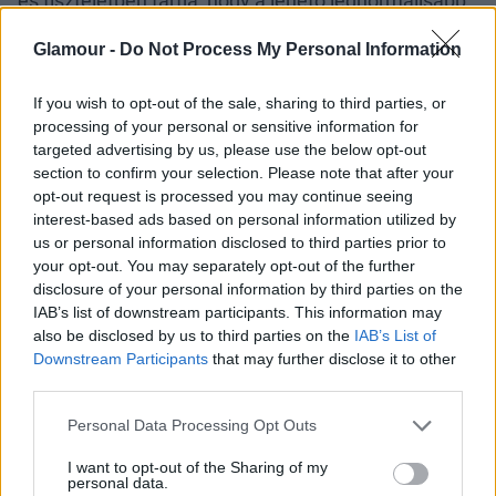
és tiszteletben tartja, hogy a lehető legnormálisabb
körülményekre van szükség György herceg, Sarolta
Glamour -
Do Not Process My Personal Information
hercegnő és Lajos herceg miatt. Továbbá, a palota
csak akkor ad ki új információkat az esetről, ha
If you wish to opt-out of the sale, sharing to third parties, or
jelentős és releváns változások állnak be. A
PEOPLE
processing of your personal or sensitive information for
magazin a palotához közel álló informátorai szerint
targeted advertising by us, please use the below opt-out
Katalin hercegné jó állapotban van.
section to confirm your selection. Please note that after your
opt-out request is processed you may continue seeing
interest-based ads based on personal information utilized by
us or personal information disclosed to third parties prior to
your opt-out. You may separately opt-out of the further
disclosure of your personal information by third parties on the
IAB’s list of downstream participants. This information may
also be disclosed by us to third parties on the
IAB’s List of
Downstream Participants
that may further disclose it to other
third parties.
Please note that this website/app uses one or more Google
Personal Data Processing Opt Outs
services and may gather and store information including but
not limited to your visit or usage behaviour. You may click to
I want to opt-out of the Sharing of my
personal data.
grant or deny consent to Google and its third-party tags to