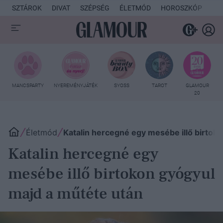
SZTÁROK
DIVAT
SZÉPSÉG
ÉLETMÓD
HOROSZKÓP
KU
MANCSPARTY
NYEREMÉNYJÁTÉK
SYOSS
TAROT
GLAMOUR
20
Életmód
Katalin hercegné egy mesébe illő birtok
Katalin hercegné egy
mesébe illő birtokon gyógyul
majd a műtéte után