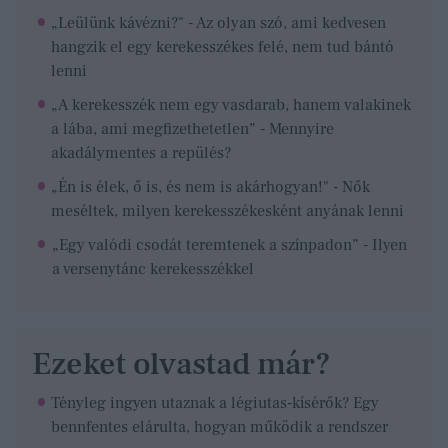
„Leülünk kávézni?" - Az olyan szó, ami kedvesen
hangzik el egy kerekesszékes felé, nem tud bántó
lenni
„A kerekesszék nem egy vasdarab, hanem valakinek
a lába, ami megfizethetetlen” - Mennyire
akadálymentes a repülés?
„Én is élek, ő is, és nem is akárhogyan!" - Nők
meséltek, milyen kerekesszékesként anyának lenni
„Egy valódi csodát teremtenek a színpadon” - Ilyen
a versenytánc kerekesszékkel
Ezeket olvastad már?
Tényleg ingyen utaznak a légiutas-kísérők? Egy
bennfentes elárulta, hogyan működik a rendszer