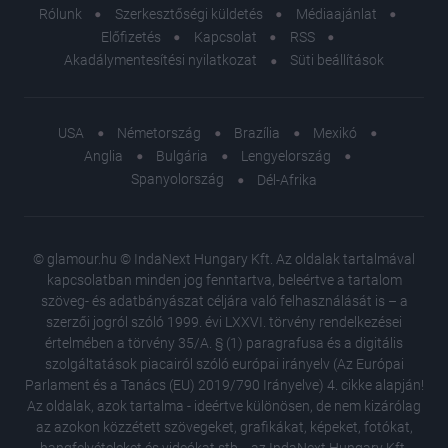
Rólunk
Szerkesztőségi küldetés
Médiaajánlat
Előfizetés
Kapcsolat
RSS
Akadálymentesítési nyilatkozat
Süti beállítások
USA
Németország
Brazília
Mexikó
Anglia
Bulgária
Lengyelország
Spanyolország
Dél-Afrika
© glamour.hu © IndaNext Hungary Kft. Az oldalak tartalmával
kapcsolatban minden jog fenntartva, beleértve a tartalom
szöveg- és adatbányászat céljára való felhasználását is – a
szerzői jogról szóló 1999. évi LXXVI. törvény rendelkezései
értelmében a törvény 35/A. § (1) paragrafusa és a digitális
szolgáltatások piacairól szóló európai irányelv (Az Európai
Parlament és a Tanács (EU) 2019/790 Irányelve) 4. cikke alapján!
Az oldalak, azok tartalma - ideértve különösen, de nem kizárólag
az azokon közzétett szövegeket, grafikákat, képeket, fotókat,
hangfelvételeket és videókat stb. - az IndaNext Hungary Kft.