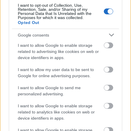
azt sosem tudtam, és fogom tudni elfogadni, hogy
I want to opt-out of Collection, Use,
Retention, Sale, and/or Sharing of my
ilyen korán kellett távoznia.
Ugyanakkor picit irigy
Personal Data that Is Unrelated with the
Purposes for which it was collected.
vagyok rá, amiért a fiatal kora alatt többet élt, mint
Opted Out
amennyit talán én valaha is fogok.
Ennek egy oka
van: tudta, hogy azt a kevéske időt, amit kapott,
Google consents
kétszeresen, tízszeresen, százszorosan meg kell
I want to allow Google to enable storage
élnie, ki kell élvezne, és megtöltenie
related to advertising like cookies on web or
megszámlálhatatlan emlékkel, szépséggel, értékes
device identifiers in apps.
pillanatokkal. Viszont rengeget tanultam tőle, és
próbálom utána csinálni - hátha sikerül.
I want to allow my user data to be sent to
Google for online advertising purposes.
I want to allow Google to send me
personalized advertising.
I want to allow Google to enable storage
related to analytics like cookies on web or
device identifiers in apps.
I want to allow Google to enable storage