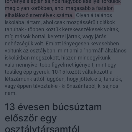
törvénye alapján sajnos nagyobb eséllyel fordulok
meg olyan körökben, ahol magasabb a fiatalon
elhalálozó személyek száma.
Olyan általános
iskolába jártam, ahol csak mozgássérült diákok
tanultak - többen köztük kerekesszékesek voltak,
míg mások bottal, kerettel jártak, vagy járási
nehézségük volt. Emiatt lényegesen kevesebben
voltunk az osztályban, mint ami a "normál" általános
iskolákban megszokott, hiszen mindegyikünk
valamennyivel több figyelmet igényelt, mint egy
testileg épp gyerek. 10-15 között váltakozott a
létszámunk attól függően, hogy jöttek-e új tanulók,
vagy éppen távoztak-e - ki önszántából, ki sajnos
nem.
13 évesen búcsúztam
először egy
osztálytársamtól