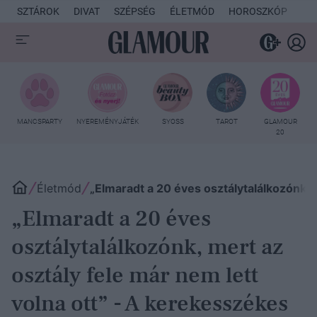
SZTÁROK
DIVAT
SZÉPSÉG
ÉLETMÓD
HOROSZKÓP
KU
MANCSPARTY
NYEREMÉNYJÁTÉK
SYOSS
TAROT
GLAMOUR
20
Életmód
„Elmaradt a 20 éves osztálytalálkozónk, 
„Elmaradt a 20 éves
osztálytalálkozónk, mert az
osztály fele már nem lett
volna ott” - A kerekesszékes