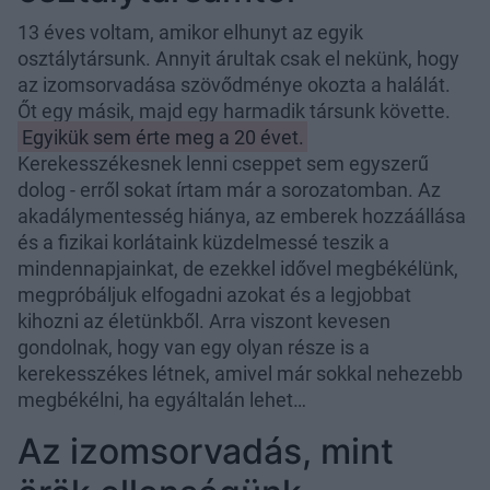
13 éves voltam, amikor elhunyt az egyik
osztálytársunk. Annyit árultak csak el nekünk, hogy
az izomsorvadása szövődménye okozta a halálát.
Őt egy másik, majd egy harmadik társunk követte.
Egyikük sem érte meg a 20 évet.
Kerekesszékesnek lenni cseppet sem egyszerű
dolog - erről sokat írtam már a sorozatomban. Az
akadálymentesség hiánya, az emberek hozzáállása
és a fizikai korlátaink küzdelmessé teszik a
mindennapjainkat, de ezekkel idővel megbékélünk,
megpróbáljuk elfogadni azokat és a legjobbat
kihozni az életünkből. Arra viszont kevesen
gondolnak, hogy van egy olyan része is a
kerekesszékes létnek, amivel már sokkal nehezebb
megbékélni, ha egyáltalán lehet…
Az izomsorvadás, mint