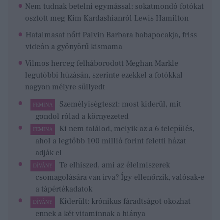
Nem tudnak betelni egymással: sokatmondó fotókat
osztott meg Kim Kardashianról Lewis Hamilton
Hatalmasat nőtt Palvin Barbara babapocakja, friss
videón a gyönyörű kismama
Vilmos herceg felháborodott Meghan Markle
legutóbbi húzásán, szerinte ezekkel a fotókkal
nagyon mélyre süllyedt
Személyiségteszt: most kiderül, mit
FEMINA
gondol rólad a környezeted
Ki nem találod, melyik az a 6 település,
FEMINA
ahol a legtöbb 100 millió forint feletti házat
adják el
Te elhiszed, ami az élelmiszerek
DÍVÁNY
csomagolására van írva? Így ellenőrzik, valósak-e
a tápértékadatok
Kiderült: krónikus fáradtságot okozhat
DÍVÁNY
ennek a két vitaminnak a hiánya