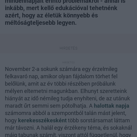
mindennapjait érintő problémákról - annál is
inkább, mert kellő edukációval tehetnénk
azért, hogy az életük könnyebb és
méltóságteljesebb legyen.
November 2-a sokunk számára egy érzelmileg
felkavaró nap, amikor olyan fájdalom törhet fel
belőlünk, amit az év többi részében próbálunk
mélyen eltemetni magunkban. Elhunyt szeretteink
hiányát az idő némileg tudja enyhíteni, de az utánuk
maradt űrt semmi sem pótolhatja. A
halottak napja
számomra abból a szempontból talán mást jelent,
hogy
kerekesszékesként
több sorstársamat láttam
már távozni. A halál egy érzékeny téma, és sokaknál
máig tabunak számít, viszont attól függetlenül, hogy