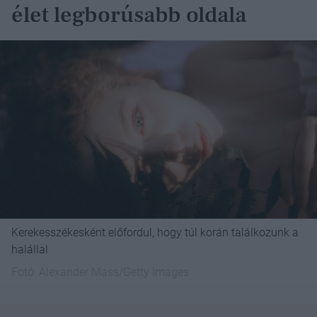
élet legborúsabb oldala
Kerekesszékesként előfordul, hogy túl korán találkozunk a
halállal
Fotó:
Alexander Mass/Getty Images