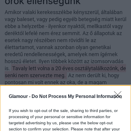
örök ellenségünk
Amikor valaki kerekesszékbe kényszerül, általában
vagy baleset, vagy pedig egyéb betegség miatt kerül
ebbe a helyzetbe - ilyenkor nyaktól, mellkastól vagy
deréktól lefelé nem érez semmit. Az ő állapotuk az
esetek nagy részében nem rövidíti le az
élettartamot, vannak azonban olyan genetikai
eredetű rendellenességek, amelyek nem ígérnek
hosszú életet. Ilyen többek között az izomsorvadás
is.
Tavaly lett volna a 20 éves osztálytalálkozónk, de
senki nem szervezte meg.
Az nem derült ki, hogy
pontosan mi volt ennek az oka, de a magam
részéről nem bántam, mert az osztály fele már nem
lett volna ott.
Glamour -
Do Not Process My Personal Information
If you wish to opt-out of the sale, sharing to third parties, or
processing of your personal or sensitive information for
targeted advertising by us, please use the below opt-out
section to confirm your selection. Please note that after your