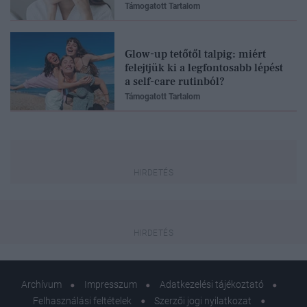
Támogatott Tartalom
Glow-up tetőtől talpig: miért
felejtjük ki a legfontosabb lépést
a self-care rutinból?
Támogatott Tartalom
Archívum
Impresszum
Adatkezelési tájékoztató
Felhasználási feltételek
Szerzői jogi nyilatkozat