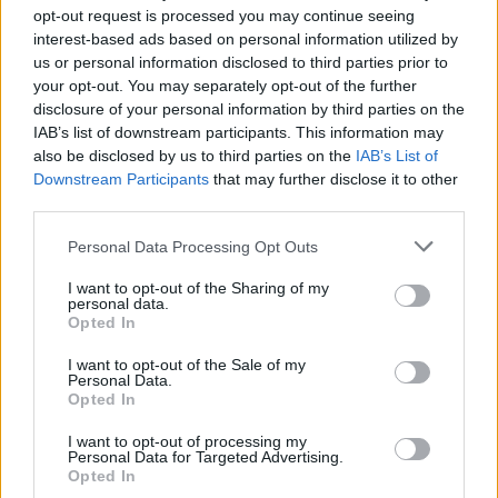
opt-out request is processed you may continue seeing
interest-based ads based on personal information utilized by
us or personal information disclosed to third parties prior to
your opt-out. You may separately opt-out of the further
disclosure of your personal information by third parties on the
IAB’s list of downstream participants. This information may
also be disclosed by us to third parties on the
IAB’s List of
Downstream Participants
that may further disclose it to other
third parties.
Please note that this website/app uses one or more Google
Personal Data Processing Opt Outs
„Én a helyedben már rég öngyilkos
services and may gather and store information including but
lettem volna" 14 dolog, amit soha ne
not limited to your visit or usage behaviour. You may click to
I want to opt-out of the Sharing of my
personal data.
mondj egy kerekesszékesnek
grant or deny consent to Google and its third-party tags to
Opted In
use your data for below specified purposes in below Google
consent section.
I want to opt-out of the Sale of my
Personal Data.
Örökké fiatalon
Opted In
Amikor évekkel ezelőtt - ugyanezen okok miatt -
I want to opt-out of processing my
Personal Data for Targeted Advertising.
elveszítettem a legjobb barátnőmet, már
Opted In
"edzettebben" viseltem a megpróbáltatásokat, de