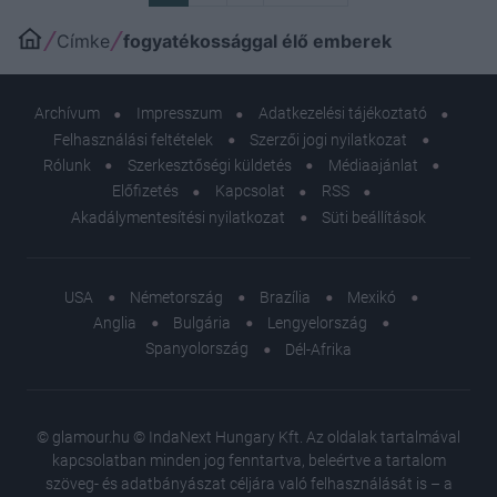
Címke
fogyatékossággal élő emberek
Archívum
Impresszum
Adatkezelési tájékoztató
Felhasználási feltételek
Szerzői jogi nyilatkozat
Rólunk
Szerkesztőségi küldetés
Médiaajánlat
Előfizetés
Kapcsolat
RSS
Akadálymentesítési nyilatkozat
Süti beállítások
USA
Németország
Brazília
Mexikó
Anglia
Bulgária
Lengyelország
Spanyolország
Dél-Afrika
© glamour.hu © IndaNext Hungary Kft. Az oldalak tartalmával
kapcsolatban minden jog fenntartva, beleértve a tartalom
szöveg- és adatbányászat céljára való felhasználását is – a