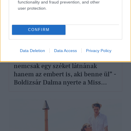
functionality and fraud prevention, and other
user protection.
CONFIRM
ÉLETMÓD
Data Deletion
Data Access
Privacy Policy
„Szeretném, ha az emberek
nemcsak egy széket látnának
hanem az embert is, aki benne ül” -
Boldizsár Dalma nyerte a Miss
Spinner 5. Nemzetközi
Kerekesszékes Szépségversenyt