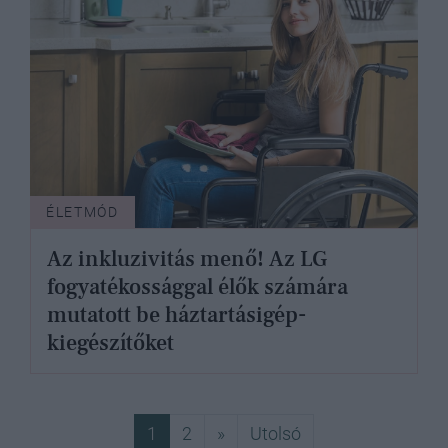
ÉLETMÓD
Az inkluzivitás menő! Az LG
fogyatékossággal élők számára
mutatott be háztartásigép-
kiegészítőket
Következő
Utolsó
1
2
»
Utolsó