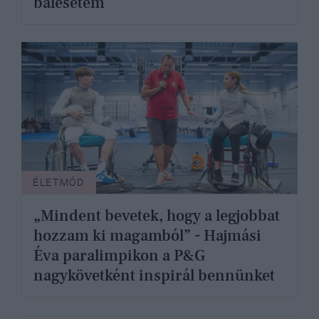
balesetem
ÉLETMÓD
„Mindent bevetek, hogy a legjobbat
hozzam ki magamból” - Hajmási
Éva paralimpikon a P&G
nagykövetként inspirál bennünket