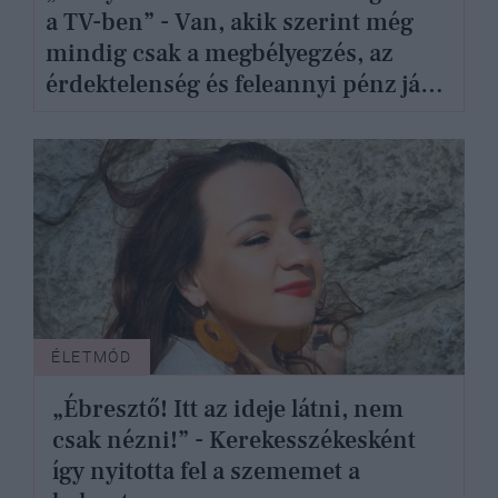
a TV-ben” - Van, akik szerint még
mindig csak a megbélyegzés, az
érdektelenség és feleannyi pénz jár a
paralimpikonoknak
ÉLETMÓD
„Ébresztő! Itt az ideje látni, nem
csak nézni!” - Kerekesszékesként
így nyitotta fel a szememet a