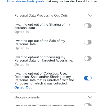
Downstream Participants
that may further disclose it to other
third parties.
Please note that this website/app uses one or more Google
Personal Data Processing Opt Outs
services and may gather and store information including but
not limited to your visit or usage behaviour. You may click to
I want to opt-out of the Sharing of my
personal data.
grant or deny consent to Google and its third-party tags to
Opted In
use your data for below specified purposes in below Google
consent section.
I want to opt-out of the Sale of my
Personal Data.
Opted In
ÉLETMÓD
I want to opt-out of processing my
Personal Data for Targeted Advertising.
10 dolog, amit a legnehezebb volt
Opted In
elfogadni kerekesszékesként
I want to opt-out of Collection, Use,
Retention, Sale, and/or Sharing of my
Personal Data that Is Unrelated with the
Purposes for which it was collected.
Opted Out
Google consents
I want to allow Google to enable storage