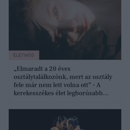
ÉLETMÓD
„Elmaradt a 20 éves
osztálytalálkozónk, mert az osztály
fele már nem lett volna ott” - A
kerekesszékes élet legborúsabb
oldala