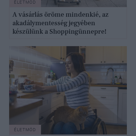
ÉLETMÓD
A vásárlás öröme mindenkié, az
akadálymentesség jegyében
készülünk a Shoppingünnepre!
ÉLETMÓD