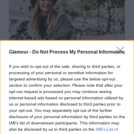
Glamour -
Do Not Process My Personal Information
If you wish to opt-out of the sale, sharing to third parties, or
ÉLETMÓD
processing of your personal or sensitive information for
targeted advertising by us, please use the below opt-out
„Azt hittem egy bicikliről, hogy te
section to confirm your selection. Please note that after your
vagy” - A legviccesebb dolgok, amik
opt-out request is processed you may continue seeing
interest-based ads based on personal information utilized by
kerekesszékesként történtek velem
us or personal information disclosed to third parties prior to
your opt-out. You may separately opt-out of the further
disclosure of your personal information by third parties on the
IAB’s list of downstream participants. This information may
also be disclosed by us to third parties on the
IAB’s List of