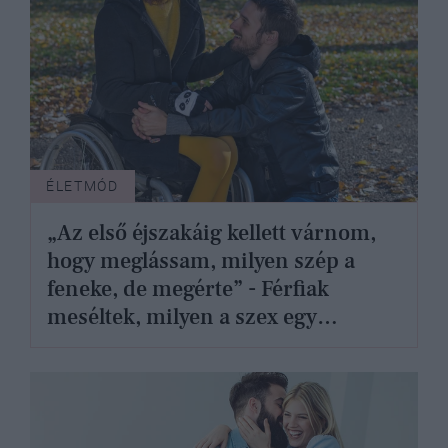
ÉLETMÓD
„Az első éjszakáig kellett várnom,
hogy meglássam, milyen szép a
feneke, de megérte” - Férfiak
meséltek, milyen a szex egy
kerekesszékes nővel