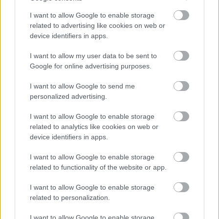
I want to allow Google to enable storage
related to advertising like cookies on web or
device identifiers in apps.
I want to allow my user data to be sent to
Google for online advertising purposes.
I want to allow Google to send me
personalized advertising.
I want to allow Google to enable storage
Hozzávalók:
1-2 fej lereszelt cékla, 1 db
related to analytics like cookies on web or
édeskömény, füstölt lazac, pici só, bors, citromlé
device identifiers in apps.
Így készítsd el:
I want to allow Google to enable storage
Forgasd össze a reszelt céklát, az édesköményt és
related to functionality of the website or app.
a füstölt lazacot, majd adagolj hozzá annyi
I want to allow Google to enable storage
majonézt, míg el nem éri a kívánt állagot. Ha kész,
related to personalization.
ízesítsd pici citrommal, sóval és borssal. Durvára
vágott dióval is nagyon finom.
I want to allow Google to enable storage