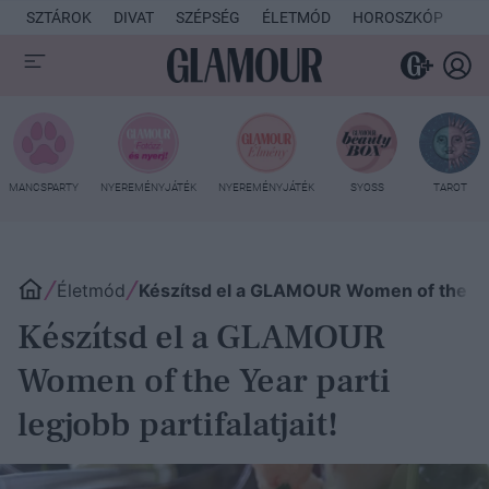
SZTÁROK
DIVAT
SZÉPSÉG
ÉLETMÓD
HOROSZKÓP
KU
MANCSPARTY
NYEREMÉNYJÁTÉK
NYEREMÉNYJÁTÉK
SYOSS
TAROT
Életmód
Készítsd el a GLAMOUR Women of the Year 
Készítsd el a GLAMOUR
Women of the Year parti
legjobb partifalatjait!