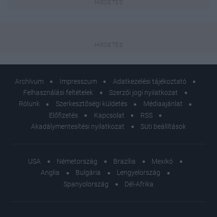
Archívum
Impresszum
Adatkezelési tájékoztató
Felhasználási feltételek
Szerzői jogi nyilatkozat
Rólunk
Szerkesztőségi küldetés
Médiaajánlat
Előfizetés
Kapcsolat
RSS
Akadálymentesítési nyilatkozat
Süti beállítások
USA
Németország
Brazília
Mexikó
Anglia
Bulgária
Lengyelország
Spanyolország
Dél-Afrika