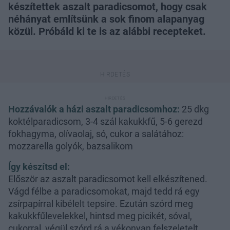
készítettek aszalt paradicsomot, hogy csak
néhányat említsünk a sok finom alapanyag
közül. Próbáld ki te is az alábbi recepteket.
Hozzávalók a házi aszalt paradicsomhoz:
25 dkg
koktélparadicsom, 3-4 szál kakukkfű, 5-6 gerezd
fokhagyma, olívaolaj, só, cukor a salátához:
mozzarella golyók, bazsalikom
Így készítsd el:
Először az aszalt paradicsomot kell elkészítened.
Vágd félbe a paradicsomokat, majd tedd rá egy
zsírpapírral kibélelt tepsire. Ezután szórd meg
kakukkfűlevelekkel, hintsd meg picikét, sóval,
cukorral, végül szórd rá a vékonyan felszeletelt