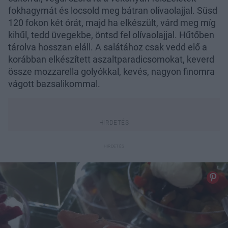
fokhagymát és locsold meg bátran olívaolajjal. Süsd
120 fokon két órát, majd ha elkészült, várd meg míg
kihűl, tedd üvegekbe, öntsd fel olívaolajjal. Hűtőben
tárolva hosszan eláll. A salátához csak vedd elő a
korábban elkészített aszaltparadicsomokat, keverd
össze mozzarella golyókkal, kevés, nagyon finomra
vágott bazsalikommal.