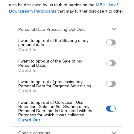
Az avokádóhoz turmixold össze az alapanyagokat,
also be disclosed by us to third parties on the
IAB’s List of
Downstream Participants
that may further disclose it to other
tedd kis tálkákba. Tálald kétszersülttel, tortillával
third parties.
vagy pirítóssal. Ha szereted a tengeri herkentyűket,
egy kis garnélarákkal is megbolondíthatod.
Please note that this website/app uses one or more Google
Personal Data Processing Opt Outs
services and may gather and store information including but
not limited to your visit or usage behaviour. You may click to
I want to opt-out of the Sharing of my
personal data.
grant or deny consent to Google and its third-party tags to
Opted In
use your data for below specified purposes in below Google
consent section.
I want to opt-out of the Sale of my
Personal Data.
Opted In
I want to opt-out of processing my
Personal Data for Targeted Advertising.
Opted In
I want to opt-out of Collection, Use,
Retention, Sale, and/or Sharing of my
Personal Data that Is Unrelated with the
Purposes for which it was collected.
Opted Out
Google consents