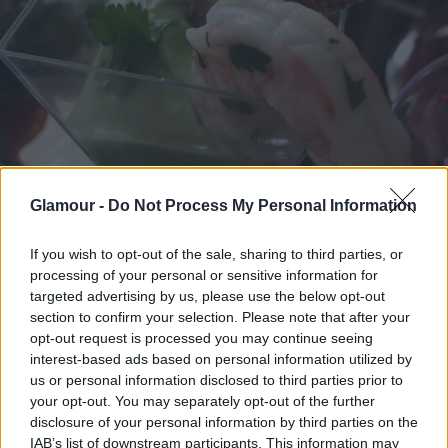
Glamour -
Do Not Process My Personal Information
If you wish to opt-out of the sale, sharing to third parties, or
processing of your personal or sensitive information for
targeted advertising by us, please use the below opt-out
Hozzávalók:
2 db avokádó, 1 db zöld jalepeno
section to confirm your selection. Please note that after your
paprika, 1 kis fel salotthagyma, 1 kis csokor
opt-out request is processed you may continue seeing
koriander, 1 gerezd fokhagyma, 2 evőkanál joghurt,
interest-based ads based on personal information utilized by
ízlés szerint rómaikömény, továbbá kétszersült,
us or personal information disclosed to third parties prior to
pirítós vagy tortilla
your opt-out. You may separately opt-out of the further
disclosure of your personal information by third parties on the
Így készítsd el:
IAB’s list of downstream participants. This information may