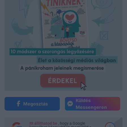
Küldés
Megosztás
Messengeren
Itt állíthatod be
, hogy a Google