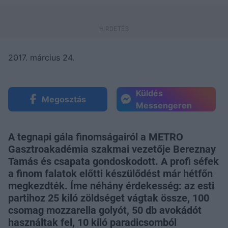
2017. március 24.
Küldés
Megosztás
Messengeren
A tegnapi gála finomságairól a METRO
Gasztroakadémia szakmai vezetője Bereznay
Tamás és csapata gondoskodott. A profi séfek
a finom falatok előtti készülődést már hétfőn
megkezdték. Íme néhány érdekesség: az esti
partihoz 25 kiló zöldséget vágtak össze, 100
csomag mozzarella golyót, 50 db avokádót
használtak fel, 10 kiló paradicsomból