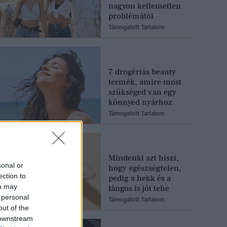
nagyon kellemetlen
problémától
Támogatott Tartalom
7 drogériás beauty
termék, amire most
szükséged van egy
könnyed nyárhoz
Támogatott Tartalom
Mindenki azt hiszi,
sonal or
hogy egészségtelen,
ection to
pedig a hekk és a
ou may
lángos is jót tehe
 personal
Támogatott Tartalom
out of the
 downstream