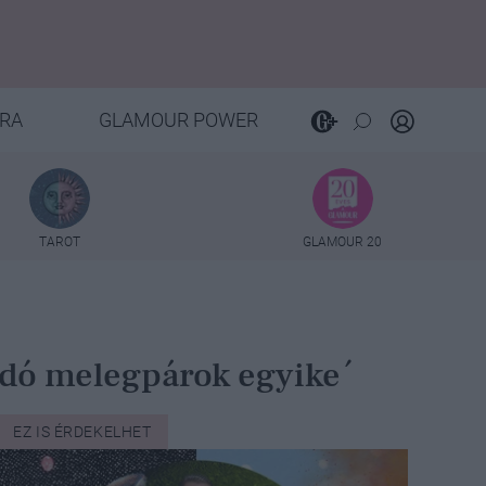
RA
GLAMOUR POWER
TAROT
GLAMOUR 20
gadó melegpárok egyike´
EZ IS ÉRDEKELHET