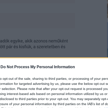
ogadók egyike, akik azonos neműként
tt pár és kisfiúk, a szeretetben és
-
Do Not Process My Personal Information
to opt-out of the sale, sharing to third parties, or processing of your per
formation for targeted advertising by us, please use the below opt-out s
az első néhány évben világossá vált
r selection. Please note that after your opt-out request is processed y
eing interest-based ads based on personal information utilized by us or
ső körben azt gondoltuk, hogy ehhez
disclosed to third parties prior to your opt-out. You may separately opt-
emmilyen hasonló családmodellt
losure of your personal information by third parties on the IAB’s list of
n lehetne egy meleg párnak gyereke.