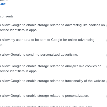
befogadott fiunk- őt először
Out
szaléptek. Ekkor jöttünk mi a képbe és
consents
ása, esetleges egészségügyi
o allow Google to enable storage related to advertising like cookies on
evice identifiers in apps.
m volt származási kikötésünk, a kor sem
o allow my user data to be sent to Google for online advertising
gügyi problémával nem szerettünk volna
s.
erült ki, hogy kétéves gyermek
ló találkozásig nem vettek észre, sőt
to allow Google to send me personalized advertising.
 Megpróbáltunk utánajárni ennek a
st, de még így is a beadástól számítva
o allow Google to enable storage related to analytics like cookies on
b költöztünk ki Norvégiába, azóta is itt
evice identifiers in apps.
o allow Google to enable storage related to functionality of the website
o allow Google to enable storage related to personalization.
o allow Google to enable storage related to security, including