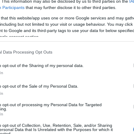
. This information may also be disclosed by us to third parties on the
IA
országban, próbáltuk feltérképzeni a
Participants
that may further disclose it to other third parties.
ünk külföldön, a terveink között
 that this website/app uses one or more Google services and may gath
ttünk, hogy magyar állampolgárként
including but not limited to your visit or usage behaviour. You may click 
elindítani.
 to Google and its third-party tags to use your data for below specifi
ogle consent section.
yedülállóként kérvényeztétek az
l Data Processing Opt Outs
ként kellett elindítani a folyamatot,
mi pedig együtt álltunk bele és ez így
o opt-out of the Sharing of my personal data.
ládi közösségbe érkezik meg, ha egy
In
ni-függetlenül a nemi identitástól-,
el 9,5 évvel ezelőtt talán mi voltunk az
o opt-out of the Sale of my Personal Data.
ok milyen élményekben lesz részünk.
In
gyon jól állt hozzánk, és végül
n adtuk be a papírokat, decemberben
to opt-out of processing my Personal Data for Targeted
ing.
 áprilisában csörgött is a telefon,
In
ékunkat? Igazából nem is értettük,
vás, mert túl gyorsan történt minden a
o opt-out of Collection, Use, Retention, Sale, and/or Sharing
ersonal Data that Is Unrelated with the Purposes for which it
 formalitás, de aztán kiderült, hogy
lected.