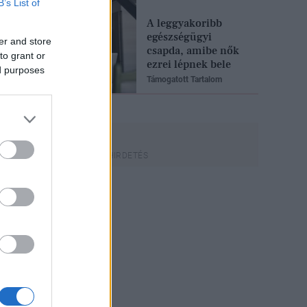
B’s List of
A leggyakoribb
egészségügyi
er and store
csapda, amibe nők
to grant or
ezrei lépnek bele
ed purposes
Támogatott Tartalom