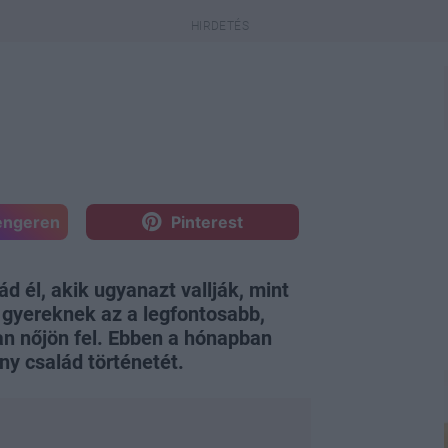
engeren
Pinterest
 él, akik ugyanazt vallják, mint
 gyereknek az a legfontosabb,
an nőjön fel. Ebben a hónapban
y család történetét.