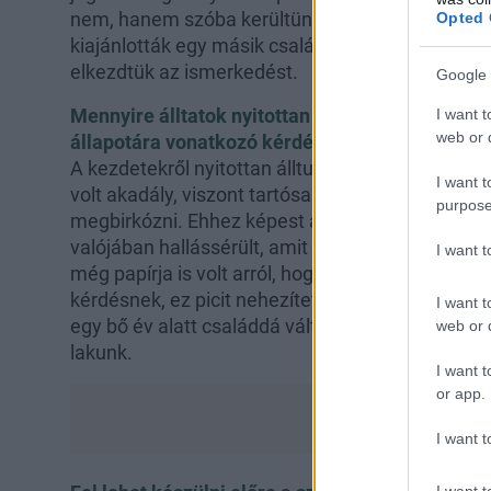
nem, hanem szóba kerültünk mi és a később örök
Opted 
kiajánlották egy másik családhoz, akik végül vis
elkezdtük az ismerkedést.
Google 
Mennyire álltatok nyitottan a gyermek származ
I want t
web or d
állapotára vonatkozó kérdéshez?
A kezdetekről nyitottan álltunk a kérdéshez, ne
I want t
volt akadály, viszont tartósan fennálló egészsé
purpose
megbirkózni. Ehhez képest a barátkozás során d
valójában hallássérült, amit egészen a velünk va
I want 
még papírja is volt arról, hogy tökéletesen hall.
kérdésnek, ez picit nehezítette az örökbefogadá
I want t
egy bő év alatt családdá váltunk. Egy évvel későb
web or d
lakunk.
I want t
or app.
I want t
I want t