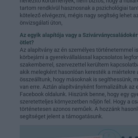
nehezítő körülmények, nem biztos, hogy a nulláról
tartom rendkívül hasznosnak a pszichológiai t
kötelező elvégezni, mégis nagy segítség lehet a
önvizsgálati úton,
Az egyik alapítója vagy a Szivárványcsaládokér
ötlet?
Az alapítvány az én személyes történetemmel is
körbejárni a gyerekvállalással kapcsolatos legf
szakemberrel, szervezettel kerültem kapcsolatb
akik melegként hasonlóan keresték a miértekre
összeálltunk, hogy másoknak is segíthessünk, m
van erre. Aztán alapítványként formalizáltuk az e
Facebook oldalunk. Hiszünk benne, hogy egy gy
szeretetteljes környezetben nőjön fel. Hogy a csa
történetesen azonos neműek. A hozzánk hasonl
segítséget jelent a támogatásunk.