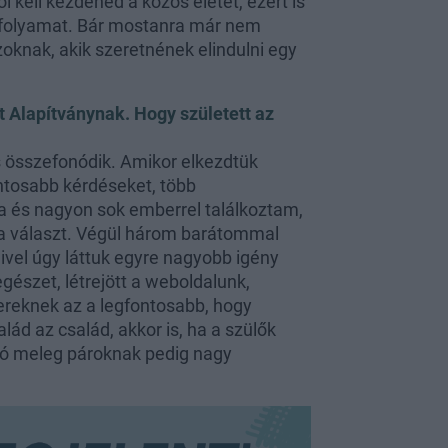
 kell kezdened a közös életet, ezért is
anfolyamat. Bár mostanra már nem
zoknak, akik szeretnének elindulni egy
t Alapítványnak. Hogy született az
 összefonódik. Amikor elkezdtük
ontosabb kérdéseket, több
a és nagyon sok emberrel találkoztam,
 a választ. Végül három barátommal
ivel úgy láttuk egyre nagyobb igény
gészet, létrejött a weboldalunk,
ereknek az a legfontosabb, hogy
lád az család, akkor is, ha a szülők
ó meleg pároknak pedig nagy