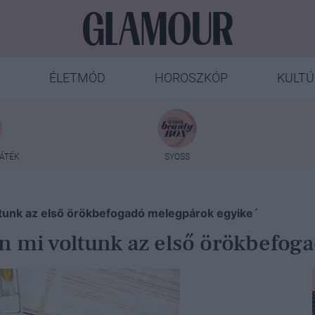
ÉLETMÓD
HOROSZKÓP
KULTÚ
ÁTÉK
SYOSS
oltunk az első örökbefogadó melegpárok egyike´
lán mi voltunk az első örökbefo