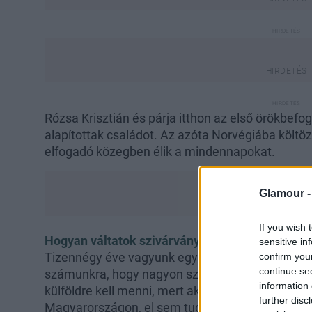
Rózsa Krisztián és párja itthon az első örökbef
alapítottak családot. Az azóta Norvégiába költözö
elfogadó közegben élik a mindennapokat.
Glamour 
If you wish 
Hogyan váltatok szivárványcsaláddá?
sensitive in
Tizennégy éve vagyunk együtt a párommal, már 
confirm you
continue se
számunkra, hogy nagyon szeretnék gyereket. El
information 
külföldre kell menni, mert akkor nem láttunk s
further disc
Magyarországon, el sem tudtuk képzelni, hogya