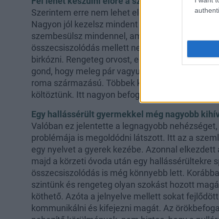
Fel lehet készülni előre a szülői szerepre?
authenti
Szerintem erre nem lehet előre teljesen felészül
Nagyon jól kezelsz mindent elméletben, lelkileg 
szembesülsz mindennel, amikor ténylegesen meg
összecsiszolódás mellett nekünk a gyermek nem 
birkózni. Rengeteg orvost, egészségügyi intézmé
gond, hogy meleg pár vagyunk, az nagyobb prob
roma származású. Többek között ez is nagyban 
költöztünk. Itt nagyon befogadó közeg vesz mink
Egy hallássérült gyermekkel még nagyobb kihív
Valóban ez jelentette a legnagyobb nehézséget, 
problémája is megoldódni látszott. Itt az a szem
egy nyelvet a gyerek kezébe. Azonnal elkezdett a
majd a körzeti óvoda után egy hallássérültekre s
összecsiszolódás is még könnyebb lett. Korábba
szintünk és rengeteg olyan szokást hozott magá
köthető. Azóta a jelnyelve mellett sokat fejlődött
kommunikálni és kifejezni magát. Az örökbefog