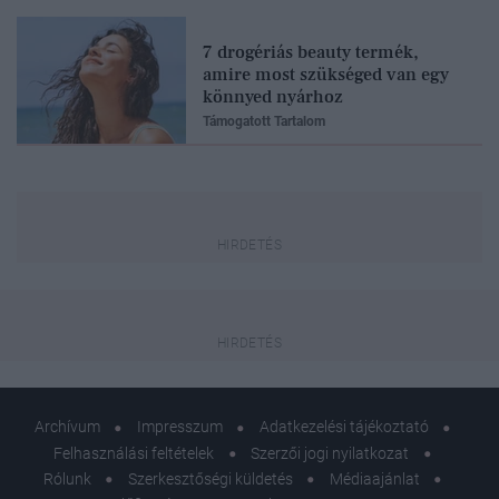
7 drogériás beauty termék,
amire most szükséged van egy
könnyed nyárhoz
Támogatott Tartalom
Archívum
Impresszum
Adatkezelési tájékoztató
Felhasználási feltételek
Szerzői jogi nyilatkozat
Rólunk
Szerkesztőségi küldetés
Médiaajánlat