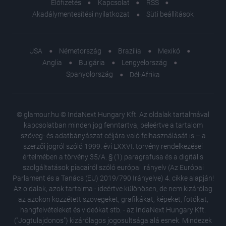
Előfizetés
Kapcsolat
RSS
Akadálymentesítési nyilatkozat
Süti beállítások
USA
Németország
Brazília
Mexikó
Anglia
Bulgária
Lengyelország
Spanyolország
Dél-Afrika
© glamour.hu © IndaNext Hungary Kft. Az oldalak tartalmával
kapcsolatban minden jog fenntartva, beleértve a tartalom
szöveg- és adatbányászat céljára való felhasználását is – a
szerzői jogról szóló 1999. évi LXXVI. törvény rendelkezései
értelmében a törvény 35/A. § (1) paragrafusa és a digitális
szolgáltatások piacairól szóló európai irányelv (Az Európai
Parlament és a Tanács (EU) 2019/790 Irányelve) 4. cikke alapján!
Az oldalak, azok tartalma - ideértve különösen, de nem kizárólag
az azokon közzétett szövegeket, grafikákat, képeket, fotókat,
hangfelvételeket és videókat stb. - az IndaNext Hungary Kft.
("Jogtulajdonos") kizárólagos jogosultsága alá esnek. Mindezek