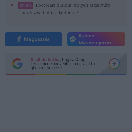
Locsolási tilalom: milyen aszálytűrő
DÍVÁNY
növényeket ültess kertedbe?
Küldés
Megosztás
Messengeren
Itt állíthatod be
, hogy a Google
keresőben könnyebben megtaláld a
glamour.hu cikkeit