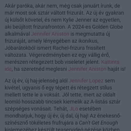
Akár paróka, akár nem, még csak januárt írunk, de
már most sok sztár váltott frizurát. Az új év gyakran
új külsőt követel, és nem Kylie Jenner az egyetlen,
aki beújított frizurafronton. A 2024-es Golden Globe
alkalmával
Jennifer Aniston
is megmutatta új
frizuráját, amely lényegében az ikonikus,
Jóbarátokból ismert Rachel-frizura frissített
változata. Végeredményben ez egy vállig érő,
merészen rétegezett bob viseletet jelent.
Kattints
ide
, ha szeretnéd meglesni
Jennifer Aniston
haját is!
Az új év, új haj-jelenség alól
Jennifer Lopez
sem
kivétel, ugyanis ő egy tépett és rétegzett stílus
mellett tette le a voksát. Jól tette, mert az oldalt
leomló hosszabb tincsek kiemelik az A-listás sztár
szépséges vonásait. Tehát,
JLo
esetében
mondhatjuk, hogy új év, új dal, új haj! Az énekesnő-
színésznő tökéletes frufrujára a
Can't Get Enough
kislemezéhez készült teaservideó nézése közben