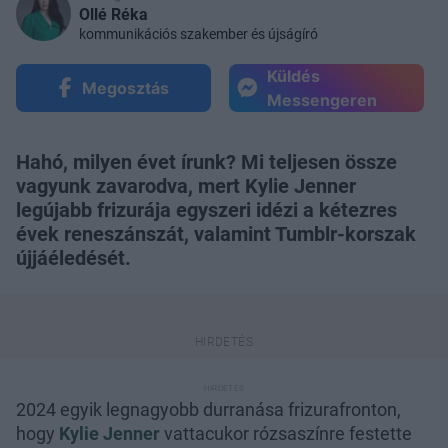
Ollé Réka
kommunikációs szakember és újságíró
Küldés
Megosztás
Messengeren
Hahó, milyen évet írunk? Mi teljesen össze
vagyunk zavarodva, mert Kylie Jenner
legújabb frizurája egyszeri idézi a kétezres
évek reneszánszát, valamint Tumblr-korszak
újjáéledését.
2024 egyik legnagyobb durranása frizurafronton,
hogy
Kylie Jenner
vattacukor rózsaszínre festette