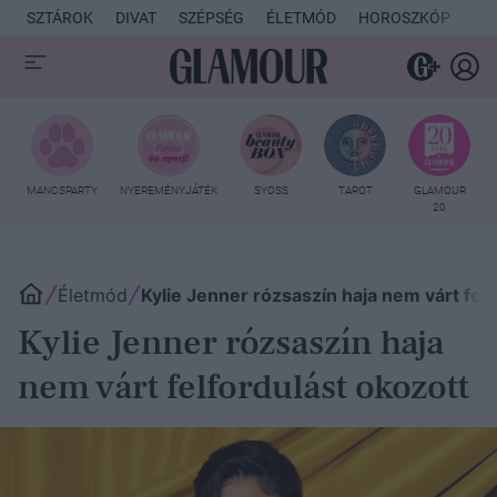
SZTÁROK
DIVAT
SZÉPSÉG
ÉLETMÓD
HOROSZKÓP
KU
MANCSPARTY
NYEREMÉNYJÁTÉK
SYOSS
TAROT
GLAMOUR
20
Életmód
Kylie Jenner rózsaszín haja nem várt felf
Kylie Jenner rózsaszín haja
nem várt felfordulást okozott