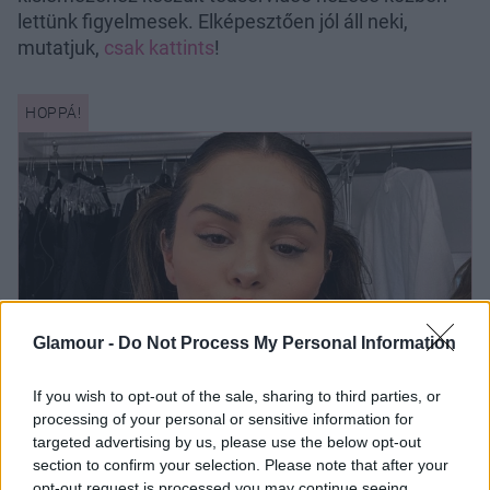
lettünk figyelmesek. Elképesztően jól áll neki,
mutatjuk,
csak kattints
!
Glamour -
Do Not Process My Personal Information
If you wish to opt-out of the sale, sharing to third parties, or
processing of your personal or sensitive information for
Dobj el mindent: Selena Gomez
targeted advertising by us, please use the below opt-out
meztelenruhában és a világ
section to confirm your selection. Please note that after your
legnagyobb dekoltázsában érkezett az
opt-out request is processed you may continue seeing