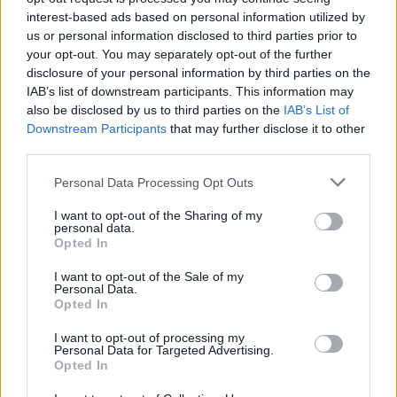
interest-based ads based on personal information utilized by
Emmy-díjátadóra
us or personal information disclosed to third parties prior to
your opt-out. You may separately opt-out of the further
disclosure of your personal information by third parties on the
Továbbá,
Penélope Cruz
is egy frissen vágott midi-
IAB’s list of downstream participants. This information may
bob frizurát villantott, elegánsan megrövidített
also be disclosed by us to third parties on the
IAB’s List of
tincsei stílusosan keretezik a színésznő szép
Downstream Participants
that may further disclose it to other
állkapcsát. A sötétbarna színű hajkoronát a
third parties.
karamellszínű árnyalatok teszik igazán
Please note that this website/app uses one or more Google
Personal Data Processing Opt Outs
különlegessé. Ha szeretnéd látni, olvasd el a
services and may gather and store information including but
cikkünket
!
not limited to your visit or usage behaviour. You may click to
I want to opt-out of the Sharing of my
personal data.
grant or deny consent to Google and its third-party tags to
Opted In
use your data for below specified purposes in below Google
consent section.
I want to opt-out of the Sale of my
Personal Data.
Opted In
I want to opt-out of processing my
Personal Data for Targeted Advertising.
Opted In