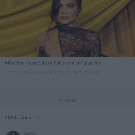
Mindenki megdöbbent Kylie Jenner hajszínén
Fotó:
Marc Piasecki/WireImage/Getty Images
2024. január 17.
Szöveg: