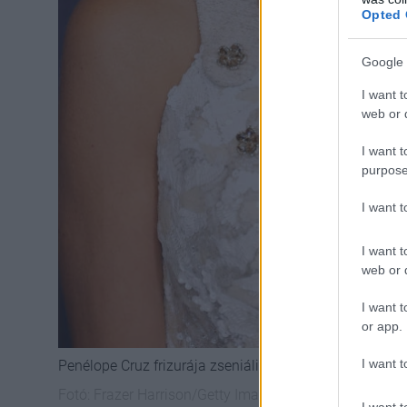
Opted 
Google 
I want t
web or d
I want t
purpose
I want 
I want t
web or d
I want t
or app.
I want t
Penélope Cruz frizurája zseniális
Fotó:
Frazer Harrison/Getty Images
I want t