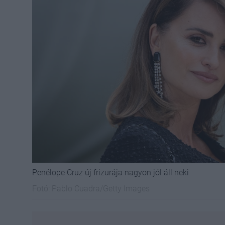
Penélope Cruz új frizurája nagyon jól áll neki
Fotó:
Pablo Cuadra/Getty Images