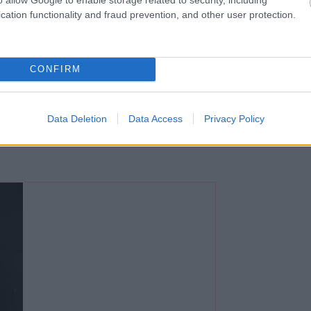
cation functionality and fraud prevention, and other user protection.
ope Cruz
az egyetlen, aki beújított
CONFIRM
val
Jennifer Aniston
is megmutatta új
okból ismert Rachel-frizura frissített
részen rétegezett bob viseletet jelent.
Data Deletion
Data Access
Privacy Policy
ston
haját is!