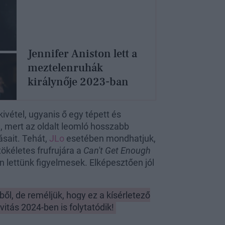
Jennifer Aniston lett a
meztelenruhák
királynője 2023-ban
ivétel, ugyanis ő egy tépett és
tte, mert az oldalt leomló hosszabb
ásait. Tehát,
JLo
esetében mondhatjuk,
tökéletes frufrujára a
Can't Get Enough
 lettünk figyelmesek. Elképesztően jól
ből, de reméljük, hogy ez a kísérletező
tás 2024-ben is folytatódik!