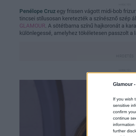
Penélope Cruz
egy frissen vágott midi-bob frizur
tincsei stílusosan keretezték a színésznő szép ál
GLAMOUR
. A sötétbarna színű hajkoronát a kar
különlegessé, amelyhez tökéletesen passzolt a l
Glamour 
If you wish 
sensitive in
confirm you
continue se
information 
further disc