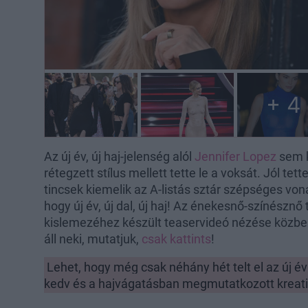
+ 4
Az új év, új haj-jelenség alól
Jennifer Lopez
sem k
rétegzett stílus mellett tette le a voksát. Jól te
tincsek kiemelik az A-listás sztár szépséges von
hogy új év, új dal, új haj! Az énekesnő-színésznő 
kislemezéhez készült teaservideó nézése közben
áll neki, mutatjuk,
csak kattints
!
Lehet, hogy még csak néhány hét telt el az új év
kedv és a hajvágatásban megmutatkozott kreativi