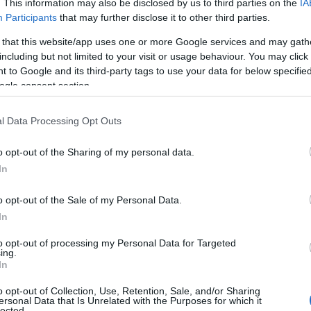
. This information may also be disclosed by us to third parties on the
IA
Participants
that may further disclose it to other third parties.
 that this website/app uses one or more Google services and may gath
including but not limited to your visit or usage behaviour. You may click 
 to Google and its third-party tags to use your data for below specifi
ogle consent section.
l Data Processing Opt Outs
o opt-out of the Sharing of my personal data.
In
o opt-out of the Sale of my Personal Data.
In
to opt-out of processing my Personal Data for Targeted
ing.
In
o opt-out of Collection, Use, Retention, Sale, and/or Sharing
ersonal Data that Is Unrelated with the Purposes for which it
lected.