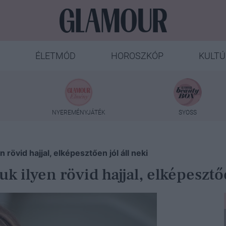
ÉLETMÓD
HOROSZKÓP
KULTÚ
NYEREMÉNYJÁTÉK
SYOSS
 rövid hajjal, elképesztően jól áll neki
k ilyen rövid hajjal, elképesztőe