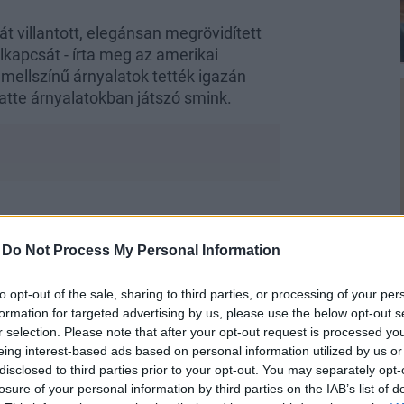
át villantott, elegánsan megrövidített
lkapcsát - írta meg az amerikai
amellszínű árnyalatok tették igazán
atte árnyalatokban játszó smink.
-
Do Not Process My Personal Information
to opt-out of the sale, sharing to third parties, or processing of your per
formation for targeted advertising by us, please use the below opt-out s
r selection. Please note that after your opt-out request is processed y
eing interest-based ads based on personal information utilized by us or
disclosed to third parties prior to your opt-out. You may separately opt-
losure of your personal information by third parties on the IAB’s list of