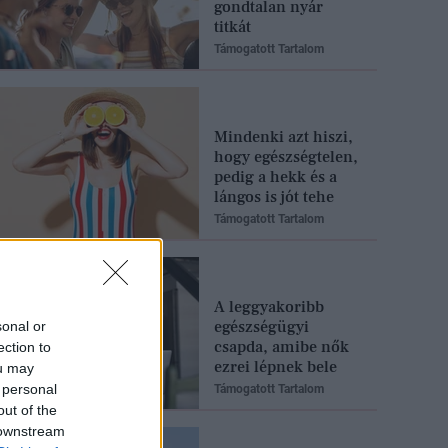
gondtalan nyár
titkát
Támogatott Tartalom
Mindenki azt hiszi,
hogy egészségtelen,
pedig a hekk és a
lángos is jót tehe
Támogatott Tartalom
A leggyakoribb
egészségügyi
sonal or
csapda, amibe nők
ection to
ezrei lépnek bele
ou may
 personal
Támogatott Tartalom
out of the
 downstream