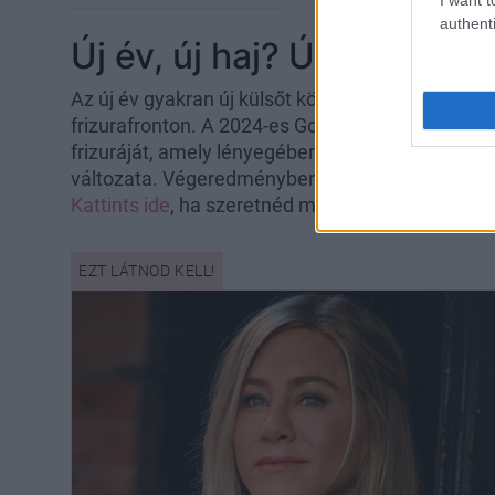
authenti
Új év, új haj? Úgy tűnik!
Az új év gyakran új külsőt követel, és nem
Penél
frizurafronton. A 2024-es Golden Globe alkalmá
frizuráját, amely lényegében az ikonikus, Jóbarát
változata. Végeredményben ez egy vállig érő, me
Kattints ide
, ha szeretnéd meglesni
Jennifer Ani