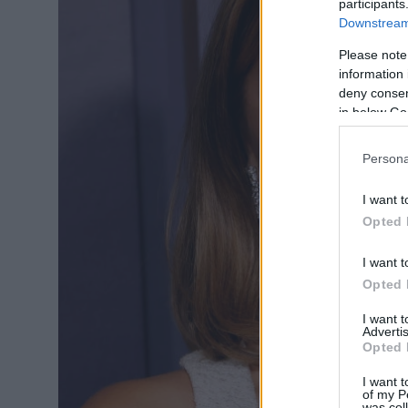
participants
Downstream 
Please note
information 
deny consent
in below Go
Persona
I want t
Opted 
I want t
Opted 
I want 
Advertis
Opted 
I want t
of my P
was col