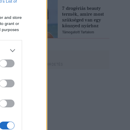
B’s List of
7 drogériás beauty
termék, amire most
er and store
szükséged van egy
to grant or
könnyed nyárhoz
ed purposes
Támogatott Tartalom