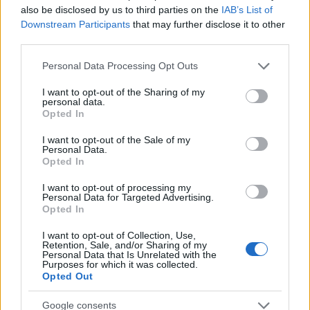
also be disclosed by us to third parties on the
IAB’s List of
szerepelvárásra utal: hogy egyszerre kell
Downstream Participants
that may further disclose it to other
gondoskodónak, szakszerűnek, humorosnak és
third parties.
megfelelni vágyónak lenniük.
Please note that this website/app uses one or more Google
Personal Data Processing Opt Outs
services and may gather and store information including but
not limited to your visit or usage behaviour. You may click to
I want to opt-out of the Sharing of my
personal data.
grant or deny consent to Google and its third-party tags to
Opted In
use your data for below specified purposes in below Google
consent section.
I want to opt-out of the Sale of my
Personal Data.
Opted In
I want to opt-out of processing my
Personal Data for Targeted Advertising.
Opted In
I want to opt-out of Collection, Use,
Retention, Sale, and/or Sharing of my
Personal Data that Is Unrelated with the
Purposes for which it was collected.
Pátkai Rozina énekesnő egy performansz segítségével
Opted Out
fogalmazta meg társadalomkritikáját: figyelünk eléggé az
anyákra?
Google consents