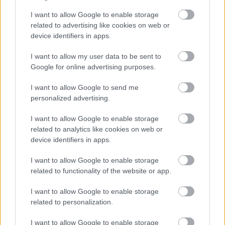
I want to allow Google to enable storage
A performansz tehát nemcsak személyes, hanem
related to advertising like cookies on web or
generációs üzenet is. Felhívás egy új társadalmi
device identifiers in apps.
párbeszédre, ahol nem csupán az anyák munkájáról
beszélünk, hanem a gondoskodás minden
I want to allow my user data to be sent to
Google for online advertising purposes.
formájáról.
A cél: láthatóvá tenni azt, ami a
hétköznapokban rejtve marad, és megkérdezni:
I want to allow Google to send me
personalized advertising.
valóban nincs elsőbbsége azoknak,
I want to allow Google to enable storage
related to analytics like cookies on web or
akik másokat támogatnak?
device identifiers in apps.
I want to allow Google to enable storage
Rozina tervei szerint a performansz nem áll meg itt:
related to functionality of the website or app.
szeretné kiállításokon és különböző platformokon
bemutatni a munkát, sőt, hosszabb távon egy egész
I want to allow Google to enable storage
sorozatot építene a láthatatlan női munka köré.
related to personalization.
Művészetével egyértelmű célja van: párbeszédet
indítani – nemcsak anyák, hanem mindannyiunk
I want to allow Google to enable storage