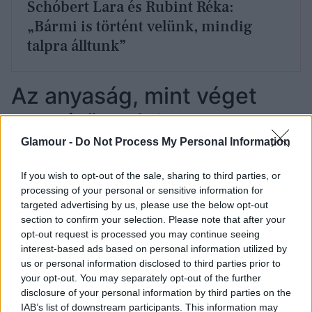
Schóbert Lara és Rubint Réka:
„Bármi is történt velünk, mindig
talpra álltunk”
Az anyaság, mint véget
nem érő projekt
Glamour -
Do Not Process My Personal Information
Pátkai Rozina
visszatérően beszél humor szerepéről
az anyaságban: számára a gyereknevelés egyik
If you wish to opt-out of the sale, sharing to third parties, or
legfontosabb túlélési eszköze a nevetés, az irónia, a
processing of your personal or sensitive information for
hétköznap abszurdjának felismerése. A
targeted advertising by us, please use the below opt-out
performanszban ez a humor is megjelenik, ám
section to confirm your selection. Please note that after your
sosem válik gúnyossá. Inkább finom kritikaként
opt-out request is processed you may continue seeing
működik – önmaga és a társadalom irányába
interest-based ads based on personal information utilized by
us or personal information disclosed to third parties prior to
egyaránt.
your opt-out. You may separately opt-out of the further
disclosure of your personal information by third parties on the
A magassarkú és az üzleti ruha, amelyben a művész
IAB’s list of downstream participants. This information may
a végén megjelenik, a nőkre nehezedő sokféle