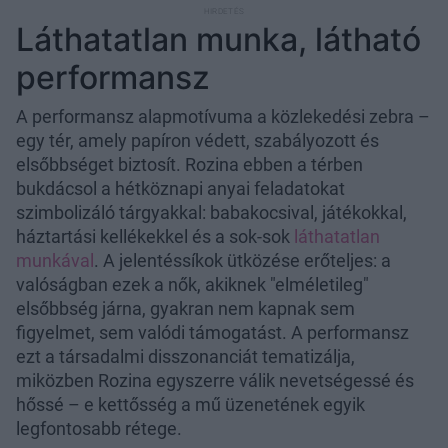
Láthatatlan munka, látható
performansz
A performansz alapmotívuma a közlekedési zebra –
egy tér, amely papíron védett, szabályozott és
elsőbbséget biztosít. Rozina ebben a térben
bukdácsol a hétköznapi anyai feladatokat
szimbolizáló tárgyakkal: babakocsival, játékokkal,
háztartási kellékekkel és a sok-sok
láthatatlan
munkával
. A jelentéssíkok ütközése erőteljes: a
valóságban ezek a nők, akiknek "elméletileg"
elsőbbség járna, gyakran nem kapnak sem
figyelmet, sem valódi támogatást. A performansz
ezt a társadalmi disszonanciát tematizálja,
miközben Rozina egyszerre válik nevetségessé és
hőssé – e kettősség a mű üzenetének egyik
legfontosabb rétege.