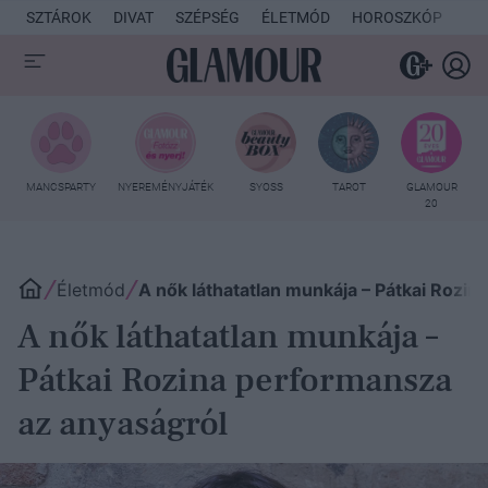
SZTÁROK
DIVAT
SZÉPSÉG
ÉLETMÓD
HOROSZKÓP
KU
MANCSPARTY
NYEREMÉNYJÁTÉK
SYOSS
TAROT
GLAMOUR
20
Életmód
A nők láthatatlan munkája – Pátkai Rozi
A nők láthatatlan munkája –
Pátkai Rozina performansza
az anyaságról