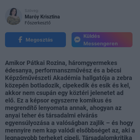
Szöveg:
Maróy Krisztina
Főszerkesztő
Küldés
Megosztás
Messengeren
Amikor Pátkai Rozina, háromgyermekes
édesanya, performanszművész és a bécsi
Képzőművészeti Akadémia hallgatója a zebra
közepén botladozik, cipekedik és esik és kel,
akkor nem csupán egy köztéri jelenetet ad
elő. Ez a képsor egyszerre komikus és
megrendítő lenyomata annak, ahogyan az
anyai teher és társadalmi elvárás
egyensúlyozása a valóságban zajlik – és hogy
mennyire nem kap valódi elsőbbséget az, aki a
legnagyobb terheket cipeli. Társadalomkritika