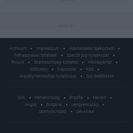
Archívum
Impresszum
Adatkezelési tájékoztató
Felhasználási feltételek
Szerzői jogi nyilatkozat
Rólunk
Szerkesztőségi küldetés
Médiaajánlat
Előfizetés
Kapcsolat
RSS
Akadálymentesítési nyilatkozat
Süti beállítások
USA
Németország
Brazília
Mexikó
Anglia
Bulgária
Lengyelország
Spanyolország
Dél-Afrika