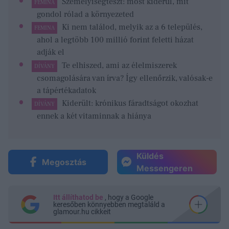
Személyiségteszt: most kiderül, mit
FEMINA
gondol rólad a környezeted
Ki nem találod, melyik az a 6 település,
FEMINA
ahol a legtöbb 100 millió forint feletti házat
adják el
Te elhiszed, ami az élelmiszerek
DÍVÁNY
csomagolására van írva? Így ellenőrzik, valósak-e
a tápértékadatok
Kiderült: krónikus fáradtságot okozhat
DÍVÁNY
ennek a két vitaminnak a hiánya
Küldés
Megosztás
Messengeren
Itt állíthatod be
, hogy a Google
keresőben könnyebben megtaláld a
glamour.hu cikkeit