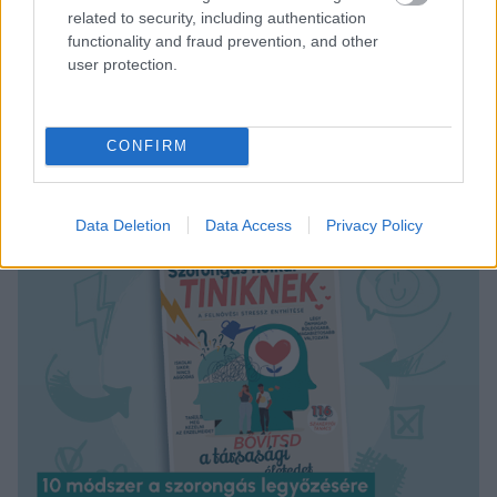
related to security, including authentication
érdekében.
functionality and fraud prevention, and other
Számold ki, te mennyi láthatatlan munkát végzel itt!
user protection.
CONFIRM
Data Deletion
Data Access
Privacy Policy