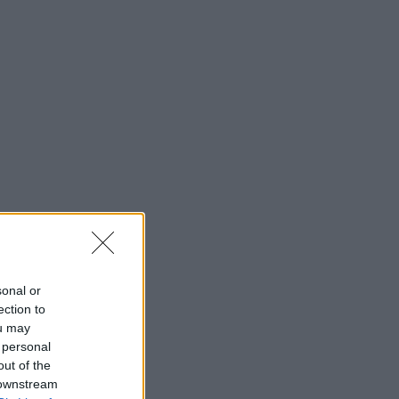
szabály
megkímélhet egy
nagyon kellemetlen
problémától
Támogatott Tartalom
A leggyakoribb
egészségügyi
csapda, amibe nők
ezrei lépnek bele
Támogatott Tartalom
sonal or
ection to
7 drogériás beauty
ou may
termék, amire most
 personal
szükséged van egy
könnyed nyárhoz
out of the
 downstream
Támogatott Tartalom