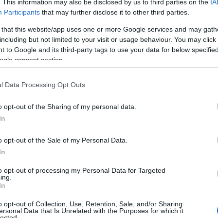
. This information may also be disclosed by us to third parties on the
IA
Participants
that may further disclose it to other third parties.
 that this website/app uses one or more Google services and may gath
including but not limited to your visit or usage behaviour. You may click 
 to Google and its third-party tags to use your data for below specifi
ogle consent section.
l Data Processing Opt Outs
o opt-out of the Sharing of my personal data.
In
o opt-out of the Sale of my Personal Data.
In
to opt-out of processing my Personal Data for Targeted
ing.
In
o opt-out of Collection, Use, Retention, Sale, and/or Sharing
 mértékben online kellett megtartanunk
ersonal Data that Is Unrelated with the Purposes for which it
lected.