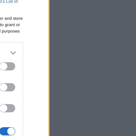
B’s List of
er and store
to grant or
Neked is rosaceás a
ed purposes
bőrőd? Innen
tudhatod!
Támogatott Tartalom