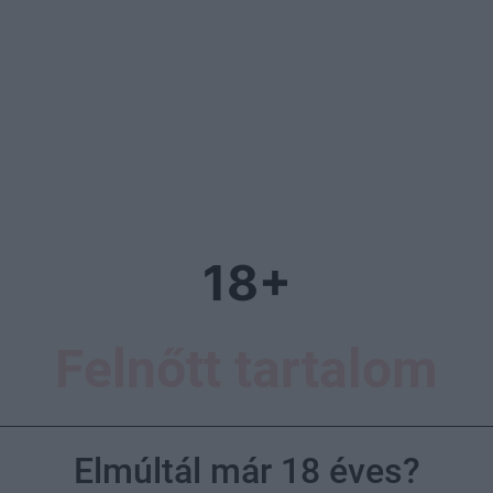
18+
Felnőtt tartalom
Elmúltál már 18 éves?