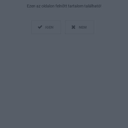
Ezen az oldalon felnőtt tartalom található!
IGEN
NEM
engeren
Pinterest
Történeti Hónapot, melyen idén
 közelebb a közönség az LMBT
zerint mind a közösség tagjai,
fontosabb, mint valaha. Az
gi alapítójával, Hanzli Péterrel
aarcú történelemről és arról
isebb közösségek múltjának is az