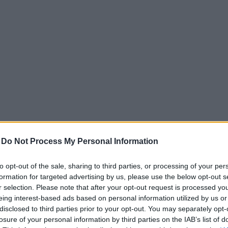
 Megfigyelhető valami trend, ami
annak programok, amik különlegessé
– mint te is említetted –, hogy ez lesz
ünneplünk, és mindenképpen pozitívum,
ére, politikai ellenszélben is tíz éven
-
Do Not Process My Personal Information
lyamatos fejlődésre.
to opt-out of the sale, sharing to third parties, or processing of your per
formation for targeted advertising by us, please use the below opt-out s
r selection. Please note that after your opt-out request is processed y
eing interest-based ads based on personal information utilized by us or
disclosed to third parties prior to your opt-out. You may separately opt-
losure of your personal information by third parties on the IAB’s list of