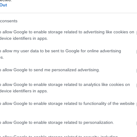
s része közönség előtt fog zajlani.
Out
z online jelenlét nagyon fontos. Több
él több programot igyekszünk rögzíteni,
consents
erneten.
o allow Google to enable storage related to advertising like cookies on
gy bizonyos témát. Idén a központi
evice identifiers in apps.
európai országokban. A Háttér
egy kiállítást, amely már korábban
o allow my user data to be sent to Google for online advertising
ető, és a kiállítás köré
s.
to allow Google to send me personalized advertising.
o allow Google to enable storage related to analytics like cookies on
evice identifiers in apps.
o allow Google to enable storage related to functionality of the website
o allow Google to enable storage related to personalization.
o allow Google to enable storage related to security, including