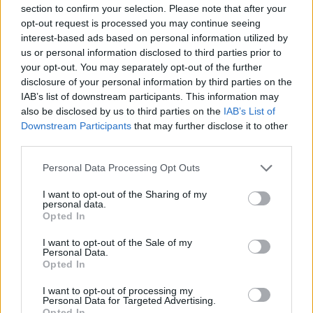
section to confirm your selection. Please note that after your
opt-out request is processed you may continue seeing
interest-based ads based on personal information utilized by
us or personal information disclosed to third parties prior to
your opt-out. You may separately opt-out of the further
disclosure of your personal information by third parties on the
IAB’s list of downstream participants. This information may
also be disclosed by us to third parties on the
IAB’s List of
Downstream Participants
that may further disclose it to other
third parties.
Please note that this website/app uses one or more Google
Personal Data Processing Opt Outs
services and may gather and store information including but
not limited to your visit or usage behaviour. You may click to
I want to opt-out of the Sharing of my
personal data.
grant or deny consent to Google and its third-party tags to
Opted In
use your data for below specified purposes in below Google
consent section.
I want to opt-out of the Sale of my
koktél, koktélok, koktélkeverés, schök norbert, interjú
Personal Data.
Opted In
Mik az aktuális koktéltrendek?
I want to opt-out of processing my
A különböző gyümölcsös frissítő italok mindig
Personal Data for Targeted Advertising.
Opted In