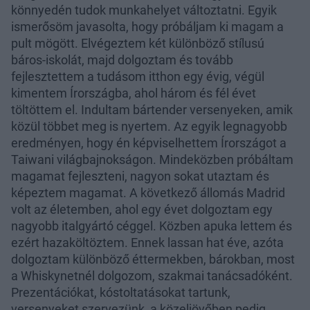
könnyedén tudok munkahelyet változtatni. Egyik
ismerősöm javasolta, hogy próbáljam ki magam a
pult mögött. Elvégeztem két különböző stílusú
báros-iskolát, majd dolgoztam és tovább
fejlesztettem a tudásom itthon egy évig, végül
kimentem Írországba, ahol három és fél évet
töltöttem el. Indultam bártender versenyeken, amik
közül többet meg is nyertem. Az egyik legnagyobb
eredményen, hogy én képviselhettem Írországot a
Taiwani világbajnokságon. Mindeközben próbáltam
magamat fejleszteni, nagyon sokat utaztam és
képeztem magamat. A következő állomás Madrid
volt az életemben, ahol egy évet dolgoztam egy
nagyobb italgyártó céggel. Közben apuka lettem és
ezért hazaköltöztem. Ennek lassan hat éve, azóta
dolgoztam különböző éttermekben, bárokban, most
a Whiskynetnél dolgozom, szakmai tanácsadóként.
Prezentációkat, kóstoltatásokat tartunk,
versenyeket szervezünk, a közeljövőben pedig