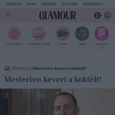
SZTÁROK
DIVAT
SZÉPSÉG
ÉLETMÓD
HOROSZKÓP
KU
MANCSPARTY
NYEREMÉNYJÁTÉK
SYOSS
TAROT
GLAMOUR
20
Életmód
Mesterien keveri a koktélt!
Mesterien keveri a koktélt!