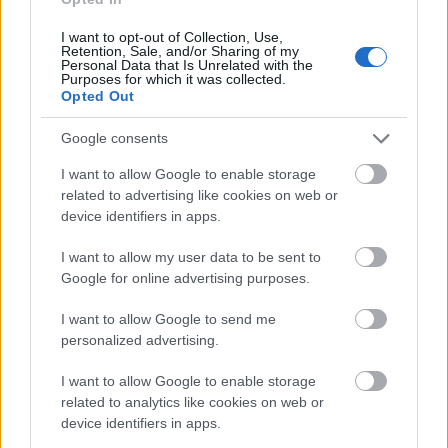
közkedveltek, de a kicsit kesernyésebb,
alacsonyabb alkoholtartalmú italok, mint például az
I want to opt-out of Collection, Use,
Retention, Sale, and/or Sharing of my
Aperol Spritz is nagyon népszerűek.
Personal Data that Is Unrelated with the
Purposes for which it was collected.
Opted Out
Google consents
I want to allow Google to enable storage
Mik a koktélfogyasztás legfontosabb szabályai?
related to advertising like cookies on web or
A mennyiségre való figyelés mellett, fontos
device identifiers in apps.
gondoskodni a szervezet hidratálásról, amihez az
ásványvíz, vagy a kókuszvíz a legjobb választás.
I want to allow my user data to be sent to
Természetesen üres hassal sem túl célszerű egy
Google for online advertising purposes.
koktélos estének nekivágni.
I want to allow Google to send me
personalized advertising.
Mesélj a videóban elkészített italokról!
Szerettem volna megmutatni, hogy lehet akár
I want to allow Google to enable storage
otthon, báreszközök nélkül minden háztartásban
related to analytics like cookies on web or
megtalálható kellékekkel is finom italokat készíteni.
device identifiers in apps.
Az egyszerűségre, a frissességre törekedtem illetve,