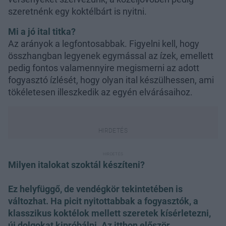
szeretnénk egy koktélbárt is nyitni.
Mi a jó ital titka?
Az arányok a legfontosabbak. Figyelni kell, hogy
összhangban legyenek egymással az ízek, emellett
pedig fontos valamennyire megismerni az adott
fogyasztó ízlését, hogy olyan ital készülhessen, ami
tökéletesen illeszkedik az egyén elvárásaihoz.
Milyen italokat szoktál készíteni?
Ez helyfüggő, de vendégkör tekintetében is
változhat. Ha picit nyitottabbak a fogyasztók, a
klasszikus koktélok mellett szeretek kísérletezni,
új dolgokat kipróbálni. Az itthon először