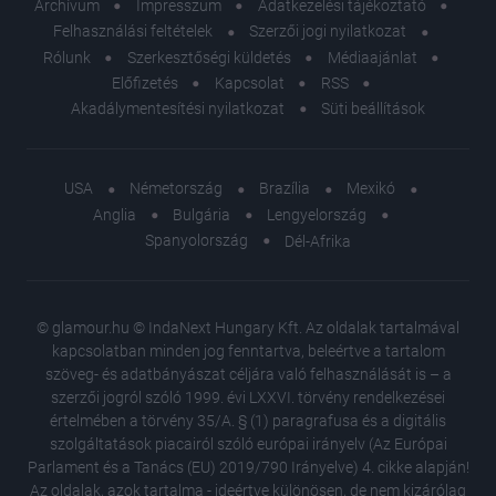
Archívum
Impresszum
Adatkezelési tájékoztató
Felhasználási feltételek
Szerzői jogi nyilatkozat
Rólunk
Szerkesztőségi küldetés
Médiaajánlat
Előfizetés
Kapcsolat
RSS
Akadálymentesítési nyilatkozat
Süti beállítások
USA
Németország
Brazília
Mexikó
Anglia
Bulgária
Lengyelország
Spanyolország
Dél-Afrika
© glamour.hu © IndaNext Hungary Kft. Az oldalak tartalmával
kapcsolatban minden jog fenntartva, beleértve a tartalom
szöveg- és adatbányászat céljára való felhasználását is – a
szerzői jogról szóló 1999. évi LXXVI. törvény rendelkezései
értelmében a törvény 35/A. § (1) paragrafusa és a digitális
szolgáltatások piacairól szóló európai irányelv (Az Európai
Parlament és a Tanács (EU) 2019/790 Irányelve) 4. cikke alapján!
Az oldalak, azok tartalma - ideértve különösen, de nem kizárólag