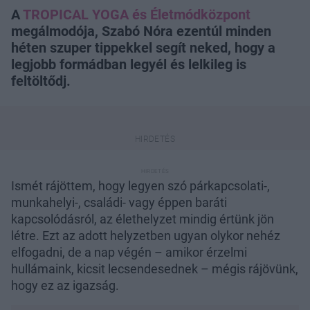
A
TROPICAL YOGA és Életmódközpont
megálmodója, Szabó Nóra ezentúl minden
héten szuper tippekkel segít neked, hogy a
legjobb formádban legyél és lelkileg is
feltöltődj.
Ismét rájöttem, hogy legyen szó párkapcsolati-,
munkahelyi-, családi- vagy éppen baráti
kapcsolódásról, az élethelyzet mindig értünk jön
létre. Ezt az adott helyzetben ugyan olykor nehéz
elfogadni, de a nap végén – amikor érzelmi
hullámaink, kicsit lecsendesednek – mégis rájövünk,
hogy ez az igazság.