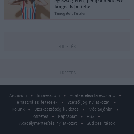
egészségtelen, pedig a hekk és a
lángos is jót tehe
Támogatott Tartalom
Archívum
Impresszum
Adatkezelési tájékoztató
Felhasználási feltételek
Szerzői jogi nyilatkozat
Rólunk
Szerkesztőségi küldetés
Médiaajánlat
Előfizetés
Kapcsolat
RSS
Akadálymentesítési nyilatkozat
Süti beállítások