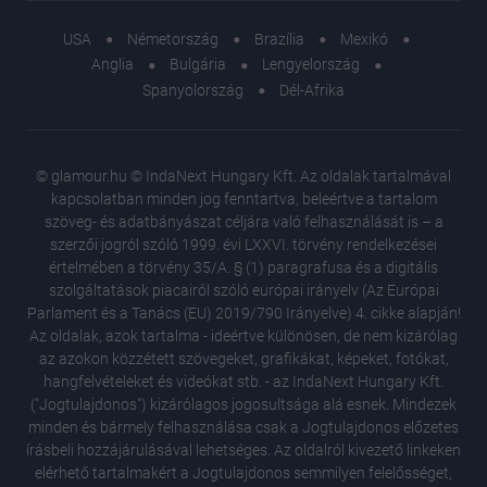
USA
Németország
Brazília
Mexikó
Anglia
Bulgária
Lengyelország
Spanyolország
Dél-Afrika
© glamour.hu © IndaNext Hungary Kft. Az oldalak tartalmával
kapcsolatban minden jog fenntartva, beleértve a tartalom
szöveg- és adatbányászat céljára való felhasználását is – a
szerzői jogról szóló 1999. évi LXXVI. törvény rendelkezései
értelmében a törvény 35/A. § (1) paragrafusa és a digitális
szolgáltatások piacairól szóló európai irányelv (Az Európai
Parlament és a Tanács (EU) 2019/790 Irányelve) 4. cikke alapján!
Az oldalak, azok tartalma - ideértve különösen, de nem kizárólag
az azokon közzétett szövegeket, grafikákat, képeket, fotókat,
hangfelvételeket és videókat stb. - az IndaNext Hungary Kft.
("Jogtulajdonos") kizárólagos jogosultsága alá esnek. Mindezek
minden és bármely felhasználása csak a Jogtulajdonos előzetes
írásbeli hozzájárulásával lehetséges. Az oldalról kivezető linkeken
elérhető tartalmakért a Jogtulajdonos semmilyen felelősséget,