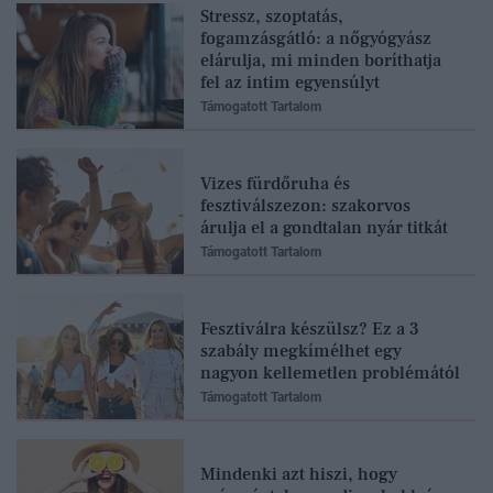
Stressz, szoptatás,
fogamzásgátló: a nőgyógyász
elárulja, mi minden boríthatja
fel az intim egyensúlyt
Támogatott Tartalom
Vizes fürdőruha és
fesztiválszezon: szakorvos
árulja el a gondtalan nyár titkát
Támogatott Tartalom
Fesztiválra készülsz? Ez a 3
szabály megkímélhet egy
nagyon kellemetlen problémától
Támogatott Tartalom
Mindenki azt hiszi, hogy