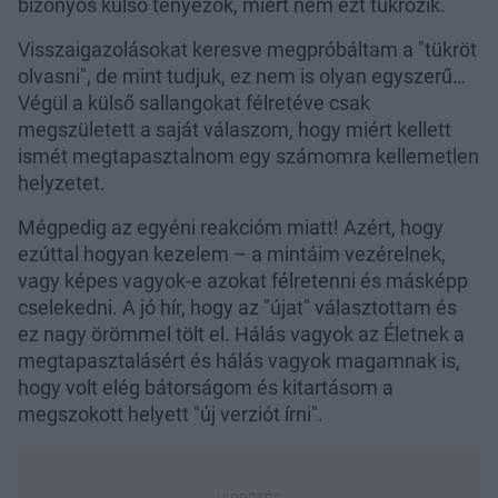
bizonyos külső tényezők, miért nem ezt tükrözik.
Visszaigazolásokat keresve megpróbáltam a "tükröt
olvasni", de mint tudjuk, ez nem is olyan egyszerű…
Végül a külső sallangokat félretéve csak
megszületett a saját válaszom, hogy miért kellett
ismét megtapasztalnom egy számomra kellemetlen
helyzetet.
Mégpedig az egyéni reakcióm miatt! Azért, hogy
ezúttal hogyan kezelem – a mintáim vezérelnek,
vagy képes vagyok-e azokat félretenni és másképp
cselekedni. A jó hír, hogy az "újat" választottam és
ez nagy örömmel tölt el. Hálás vagyok az Életnek a
megtapasztalásért és hálás vagyok magamnak is,
hogy volt elég bátorságom és kitartásom a
megszokott helyett "új verziót írni".