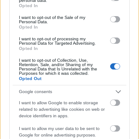
personal data.
grant or deny consent to Google and its third-party tags to
Opted In
use your data for below specified purposes in below Google
consent section.
I want to opt-out of the Sale of my
Personal Data.
Opted In
I want to opt-out of processing my
Personal Data for Targeted Advertising.
Opted In
I want to opt-out of Collection, Use,
Retention, Sale, and/or Sharing of my
Personal Data that Is Unrelated with the
Hiszem, hogy utunk ösvényeit megválaszthatjuk.
Purposes for which it was collected.
Opted Out
Mindegyik ugyanoda vezet ugyan, csak az egyik
sima, a másik hepehupás a harmadik meg igazán
Google consents
göröngyös. Minden helyzetben van választásunk,
hogy ezúttal melyiken megyünk. A legjobb döntést
I want to allow Google to enable storage
azonban akkor hozzuk, ha a szívünkre
related to advertising like cookies on web or
device identifiers in apps.
koncentrálunk és elfogadjuk, hogy utazásunk egyedi
és a javunkat szolgálja.
I want to allow my user data to be sent to
Google for online advertising purposes.