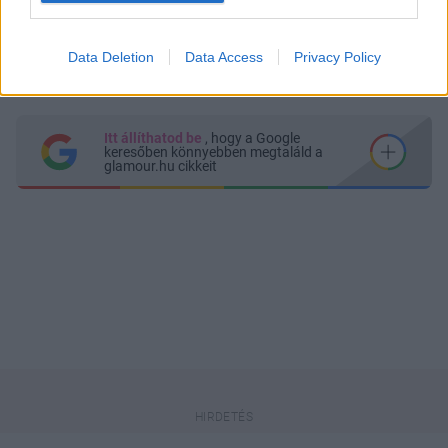
Küldés
Data Deletion
Data Access
Privacy Policy
Megosztás
Messengeren
Itt állíthatod be
, hogy a Google
keresőben könnyebben megtaláld a
glamour.hu cikkeit