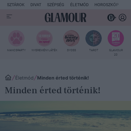
SZTÁROK
DIVAT
SZÉPSÉG
ÉLETMÓD
HOROSZKÓP
KU
MANCSPARTY
NYEREMÉNYJÁTÉK
SYOSS
TAROT
GLAMOUR
20
Életmód
Minden érted történik!
Minden érted történik!