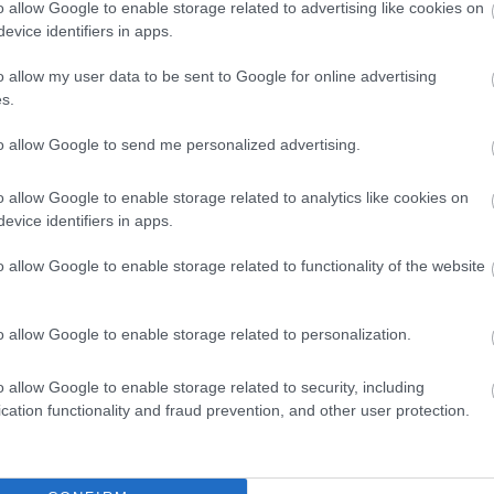
 egymástól, mik a határaitok, és
o allow Google to enable storage related to advertising like cookies on
knál a pároknál is, akik komolyan
evice identifiers in apps.
et olyan helyzet, hogy mondjuk egy
o allow my user data to be sent to Google for online advertising
ának, ami mégiscsak kínos tud lenni.
s.
ól, ezáltal csökkentve a csalódás
to allow Google to send me personalized advertising.
o allow Google to enable storage related to analytics like cookies on
evice identifiers in apps.
o allow Google to enable storage related to functionality of the website
apcsolat? Arról mindenképpen érdemes
o allow Google to enable storage related to personalization.
 terveztek-e, esetleg szeretnétek-e
het, hogy időközben formálódik a
o allow Google to enable storage related to security, including
 lenni, de az is lehet, hogy
cation functionality and fraud prevention, and other user protection.
tétek kettőtök viszonyát. A lényeg,
z érzéseidről, és ha úgy érzed, hogy
 rosszul.