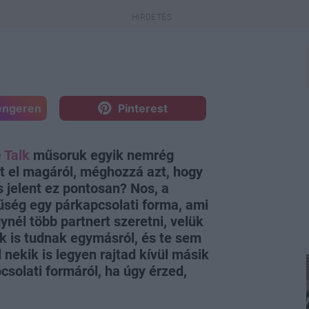
engeren
Pinterest
 Talk
műsoruk egyik nemrég
t el magáról, méghozzá azt, hogy
s jelent ez pontosan? Nos, a
űség egy párkapcsolati forma, ami
ynél több partnert szeretni, velük
k is tudnak egymásról, és te sem
 nekik is legyen rajtad kívül másik
pcsolati formáról, ha úgy érzed,