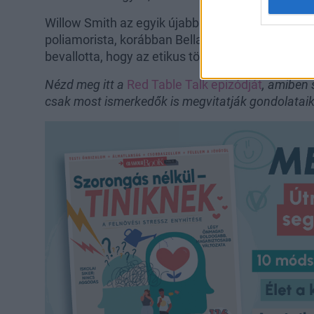
Willow Smith az egyik újabb híresség, aki nemrég
poliamorista, korábban Bella Thorne és a Younger 
bevallotta, hogy az etikus többszerelműségben 
Nézd meg itt a
Red Table Talk epizódját
, amiben 
csak most ismerkedők is megvitatják gondolataik