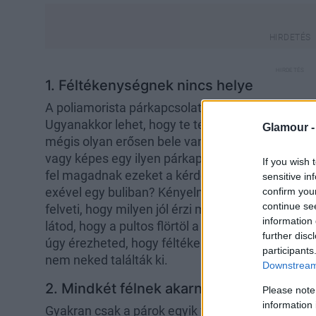
1. Féltékenységnek nincs helye
A poliamorista párkapcsolatokban nem zavarhat 
Ugyanakkor lehet, hogy te tényleg nem akarsz se
Glamour 
mégis olyan erősen bele van építve a monogámia
vagy képes egy ilyen párkapcsolatra. Hogy közel
If you wish 
fel magadnak ezeket a kérdéseket: Milyen érzés 
sensitive in
exével egy buliban? Kényelmetlenül érzed maga
confirm you
continue se
felveti, hogy milyen jól érzi magát a kedvenc mu
information 
látod, hogy a pultos flörtöl a pároddal? Az élet s
further disc
úgy érezheted, hogy féltékeny típus vagy. Ebben
participants
nem neked találták ki.
Downstream 
2. Mindkét félnek akarnia kell
Please note
information 
Gyakran csak a párok egyik fele akar poliamorist