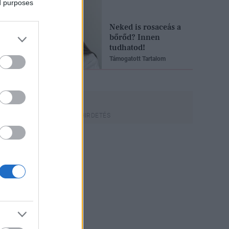
ed purposes
Neked is rosaceás a
bőrőd? Innen
tudhatod!
Támogatott Tartalom