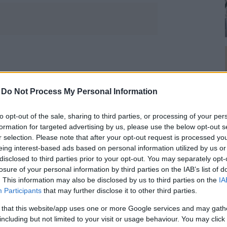
az, ha a partnered másokkal randizik.
m féltékeny, sem birtokló lenni, de
-
Do Not Process My Personal Information
 a kultúránkba, hogy talán te sem
ebb kerülj a saját igazságodhoz, tedd
to opt-out of the sale, sharing to third parties, or processing of your per
volt, amikor összefutottál a párod
formation for targeted advertising by us, please use the below opt-out s
d, amikor a partnered rendszeresen
r selection. Please note that after your opt-out request is processed y
eing interest-based ads based on personal information utilized by us or
nkatársával? Irtózatot érzel, amikor
disclosed to third parties prior to your opt-out. You may separately opt-
ok olyan helyzetet produkál, ami után
losure of your personal information by third parties on the IAB’s list of
 az esetben biztos, hogy a poliamoriát
. This information may also be disclosed by us to third parties on the
IA
Participants
that may further disclose it to other third parties.
 that this website/app uses one or more Google services and may gath
including but not limited to your visit or usage behaviour. You may click 
a párkapcsolatra váltani, vagy