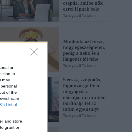
csapda, amibe nők
ezrei lépnek bele
Támogatott Tartalom
Mindenki azt hiszi,
hogy egészségtelen,
pedig a hekk és a
lángos is jót tehe
Támogatott Tartalom
sonal or
ection to
Stressz, szoptatás,
ou may
fogamzásgátló: a
 personal
nőgyógyász
out of the
elárulja, mi minden
 downstream
boríthatja fel az
B’s List of
intim egyensúlyt
Támogatott Tartalom
er and store
to grant or