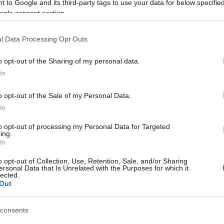
 to Google and its third-party tags to use your data for below specifi
szeretné. Ha jelenleg párkapcsolatban
ogle consent section.
leg azért van, mert a másik igényeinek
ig azért számolnál vele lehetőségként,
l Data Processing Opt Outs
a hátad mögött félrelépne, akkor
ik azonosan is gondolkodnak róla.
o opt-out of the Sharing of my personal data.
In
tetet és intimitást akar megélni, de ezt
o opt-out of the Sale of my Personal Data.
an nem tudjátok elképzelni, akkor jó
In
forduljatok. A lényeg, hogy mindketten
to opt-out of processing my Personal Data for Targeted
g arról, hogy ha tényleg meghozzátok
ing.
al biztosan nem sértitek meg a másikat.
In
o opt-out of Collection, Use, Retention, Sale, and/or Sharing
ersonal Data that Is Unrelated with the Purposes for which it
zélnivalót kívánnak, mint a monogám
lected.
Out
 is vannak alapszabályok. A nyitottság,
ogy előtérbe kerüljön. Először is, fontos
consents
tok-e a párkapcsolatokról.