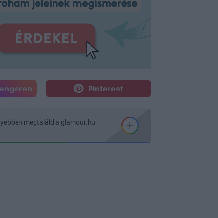
sengeren
Pinterest
nyebben megtaláld a glamour.hu