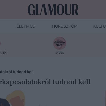
ÉLETMÓD
HOROSZKÓP
KULTÚ
ÁTÉK
SYOSS
atokról tudnod kell
rkapcsolatokról tudnod kell