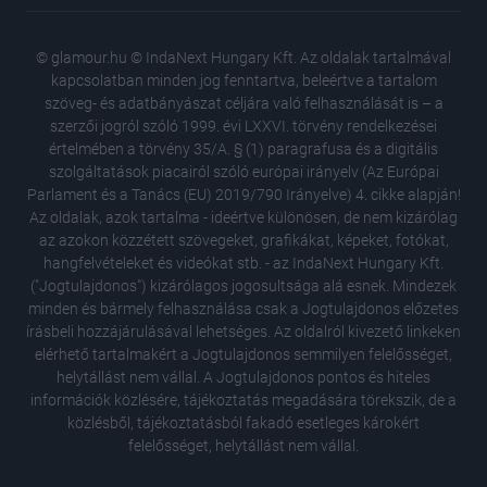
© glamour.hu © IndaNext Hungary Kft. Az oldalak tartalmával
kapcsolatban minden jog fenntartva, beleértve a tartalom
szöveg- és adatbányászat céljára való felhasználását is – a
szerzői jogról szóló 1999. évi LXXVI. törvény rendelkezései
értelmében a törvény 35/A. § (1) paragrafusa és a digitális
szolgáltatások piacairól szóló európai irányelv (Az Európai
Parlament és a Tanács (EU) 2019/790 Irányelve) 4. cikke alapján!
Az oldalak, azok tartalma - ideértve különösen, de nem kizárólag
az azokon közzétett szövegeket, grafikákat, képeket, fotókat,
hangfelvételeket és videókat stb. - az IndaNext Hungary Kft.
("Jogtulajdonos") kizárólagos jogosultsága alá esnek. Mindezek
minden és bármely felhasználása csak a Jogtulajdonos előzetes
írásbeli hozzájárulásával lehetséges. Az oldalról kivezető linkeken
elérhető tartalmakért a Jogtulajdonos semmilyen felelősséget,
helytállást nem vállal. A Jogtulajdonos pontos és hiteles
A magya
információk közlésére, tájékoztatás megadására törekszik, de a
felforga
közlésből, tájékoztatásból fakadó esetleges károkért
18 régi 
felelősséget, helytállást nem vállal.
mint eg