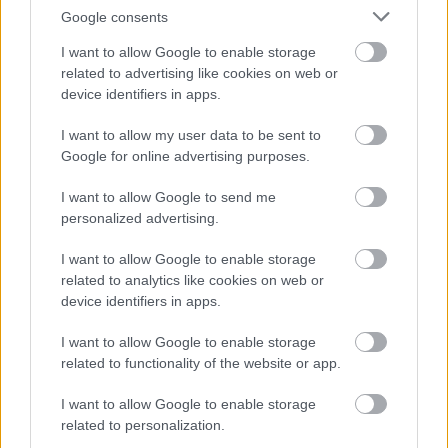
látnánk legalább egy videót egy tartalomgyártóról,
Google consents
amely bemutatja hatalmas vizespalack-
gyűjteményét.
I want to allow Google to enable storage
related to advertising like cookies on web or
device identifiers in apps.
I want to allow my user data to be sent to
Google for online advertising purposes.
I want to allow Google to send me
personalized advertising.
I want to allow Google to enable storage
related to analytics like cookies on web or
device identifiers in apps.
I want to allow Google to enable storage
related to functionality of the website or app.
Az érem másik oldala
I want to allow Google to enable storage
related to personalization.
A hirtelen népszerűség és figyelem a termék