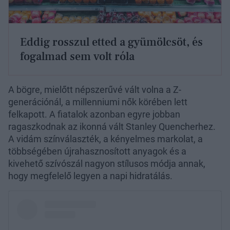
Eddig rosszul etted a gyümölcsöt, és
fogalmad sem volt róla
A bögre, mielőtt népszerűvé vált volna a Z-
generációnál, a millenniumi nők körében lett
felkapott. A fiatalok azonban egyre jobban
ragaszkodnak az ikonná vált Stanley Quencherhez.
A vidám színválaszték, a kényelmes markolat, a
többségében újrahasznosított anyagok és a
kivehető szívószál nagyon stílusos módja annak,
hogy megfelelő legyen a napi hidratálás.