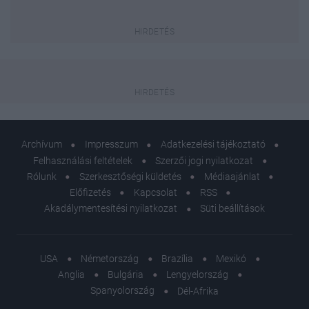
Archívum
Impresszum
Adatkezelési tájékoztató
Felhasználási feltételek
Szerzői jogi nyilatkozat
Rólunk
Szerkesztőségi küldetés
Médiaajánlat
Előfizetés
Kapcsolat
RSS
Akadálymentesítési nyilatkozat
Süti beállítások
USA
Németország
Brazília
Mexikó
Anglia
Bulgária
Lengyelország
Spanyolország
Dél-Afrika