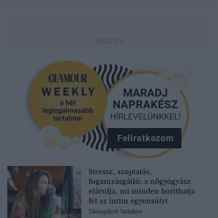
Feliratkozom
Stressz, szoptatás,
fogamzásgátló: a nőgyógyász
elárulja, mi minden boríthatja
fel az intim egyensúlyt
Támogatott Tartalom