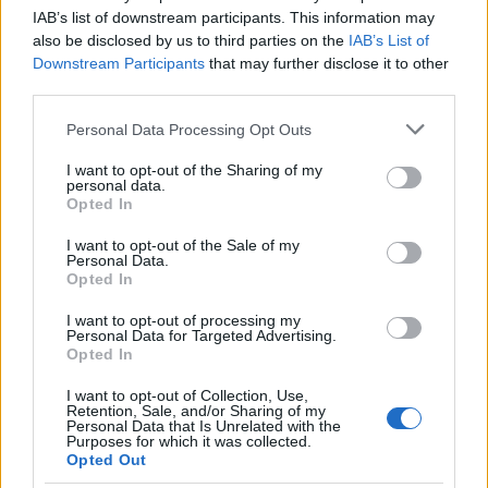
IAB’s list of downstream participants. This information may
also be disclosed by us to third parties on the
IAB’s List of
Jó, de hogyan váltott ki
Downstream Participants
that may further disclose it to other
third parties.
ekkora őrületet egy 45
Please note that this website/app uses one or more Google
Personal Data Processing Opt Outs
dolláros vizespohár?
services and may gather and store information including but
not limited to your visit or usage behaviour. You may click to
I want to opt-out of the Sharing of my
personal data.
grant or deny consent to Google and its third-party tags to
A Stanley eladásainak fellendülését nagyrészt a Z-
Opted In
use your data for below specified purposes in below Google
generáció és a közösségi média generálta. Tavaly a
consent section.
I want to opt-out of the Sale of my
Quencher elárasztotta a Tiktokot, ahol a
Personal Data.
#StanleyTumbler hashtag több mint 10 millió
Opted In
megtekintést kapott, és természetesen az
I want to opt-out of processing my
Instagram feedjébe is beúsztak a színes poharak. A
Personal Data for Targeted Advertising.
Opted In
#watertok megjelenésével még nagyobb lett a
bögrék iránti kereslet, amikor az alkotók lefilmezték
I want to opt-out of Collection, Use,
magukat, ahogy ízesített vizeket készítenek
Retention, Sale, and/or Sharing of my
Personal Data that Is Unrelated with the
méretes Stanley bögréjükben. Szinte lehetetlen
Purposes for which it was collected.
most végiggörgetni az alkalmazást anélkül, hogy ne
Opted Out