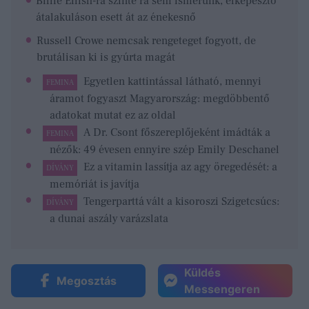
Billie Eilish-ra szinte rá sem ismerünk, elképesztő
átalakuláson esett át az énekesnő
Russell Crowe nemcsak rengeteget fogyott, de
brutálisan ki is gyúrta magát
Egyetlen kattintással látható, mennyi
FEMINA
áramot fogyaszt Magyarország: megdöbbentő
adatokat mutat ez az oldal
A Dr. Csont főszereplőjeként imádták a
FEMINA
nézők: 49 évesen ennyire szép Emily Deschanel
Ez a vitamin lassítja az agy öregedését: a
DÍVÁNY
memóriát is javítja
Tengerparttá vált a kisoroszi Szigetcsúcs:
DÍVÁNY
a dunai aszály varázslata
Küldés
Megosztás
Messengeren