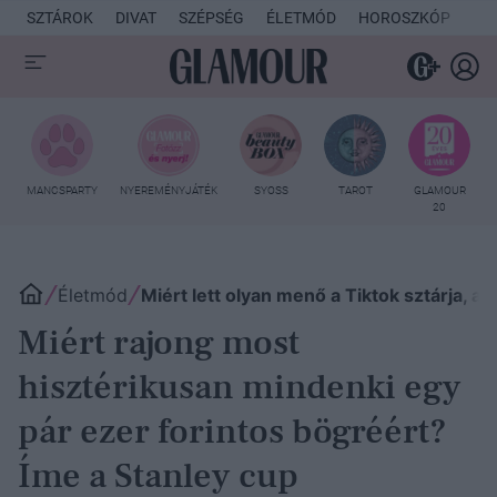
SZTÁROK
DIVAT
SZÉPSÉG
ÉLETMÓD
HOROSZKÓP
KU
MANCSPARTY
NYEREMÉNYJÁTÉK
SYOSS
TAROT
GLAMOUR
20
Életmód
Miért lett olyan menő a Tiktok sztárja, a
Miért rajong most
hisztérikusan mindenki egy
pár ezer forintos bögréért?
Íme a Stanley cup