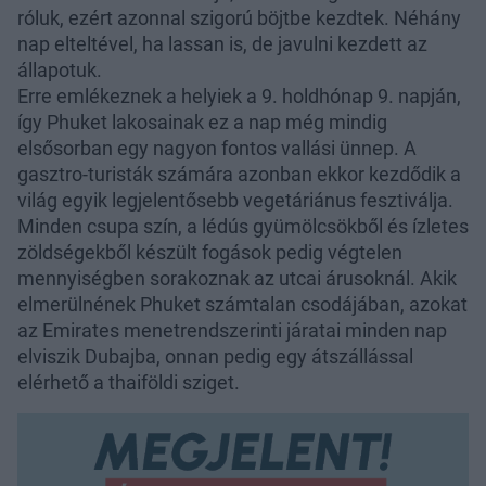
róluk, ezért azonnal szigorú böjtbe kezdtek. Néhány
nap elteltével, ha lassan is, de javulni kezdett az
állapotuk.
Erre emlékeznek a helyiek a 9. holdhónap 9. napján,
így Phuket lakosainak ez a nap még mindig
elsősorban egy nagyon fontos vallási ünnep. A
gasztro-turisták számára azonban ekkor kezdődik a
világ egyik legjelentősebb vegetáriánus fesztiválja.
Minden csupa szín, a lédús gyümölcsökből és ízletes
zöldségekből készült fogások pedig végtelen
mennyiségben sorakoznak az utcai árusoknál. Akik
elmerülnének Phuket számtalan csodájában, azokat
az Emirates menetrendszerinti járatai minden nap
elviszik Dubajba, onnan pedig egy átszállással
elérhető a thaiföldi sziget.