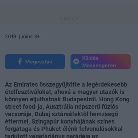
2019. június 19.
Küldés
Megosztás
Messengeren
Az Emirates összegyűjtötte a legérdekesebb
ételfesztiválokat, ahová a magyar utazók is
könnyen eljuthatnak Budapestről. Hong Kong
street food-ja, Ausztrália népszerű fúziós
vacsorája, Dubaj sztárséfektől hemzsegő
éttermei, Szingapúr konyhájának színes
forgataga és Phuket élénk felvonulásokkal
tarkított vegetáriánus parádéja az