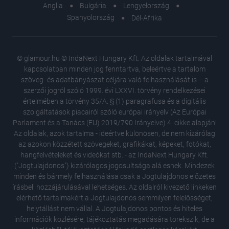
Anglia
Bulgária
Lengyelország
Spanyolország
Dél-Afrika
© glamour.hu © IndaNext Hungary Kft. Az oldalak tartalmával
kapcsolatban minden jog fenntartva, beleértve a tartalom
szöveg- és adatbányászat céljára való felhasználását is – a
szerzői jogról szóló 1999. évi LXXVI. törvény rendelkezései
értelmében a törvény 35/A. § (1) paragrafusa és a digitális
szolgáltatások piacairól szóló európai irányelv (Az Európai
Parlament és a Tanács (EU) 2019/790 Irányelve) 4. cikke alapján!
Az oldalak, azok tartalma - ideértve különösen, de nem kizárólag
az azokon közzétett szövegeket, grafikákat, képeket, fotókat,
hangfelvételeket és videókat stb. - az IndaNext Hungary Kft.
("Jogtulajdonos") kizárólagos jogosultsága alá esnek. Mindezek
minden és bármely felhasználása csak a Jogtulajdonos előzetes
írásbeli hozzájárulásával lehetséges. Az oldalról kivezető linkeken
elérhető tartalmakért a Jogtulajdonos semmilyen felelősséget,
helytállást nem vállal. A Jogtulajdonos pontos és hiteles
Minya Vi
információk közlésére, tájékoztatás megadására törekszik, de a
hogy az 