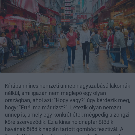
Kínában nincs nemzeti ünnep nagyszabású lakomák
nélkül, ami igazán nem meglepő egy olyan
országban, ahol azt: "Hogy vagy?" úgy kérdezik meg,
hogy: "Ettél ma már rizst?". Létezik olyan nemzeti
ünnep is, amely egy konkrét étel, mégpedig a zongzi
köré szerveződik. Ez a kínai holdnaptár ötödik
havának ötödik napján tartott gombóc fesztivál. A