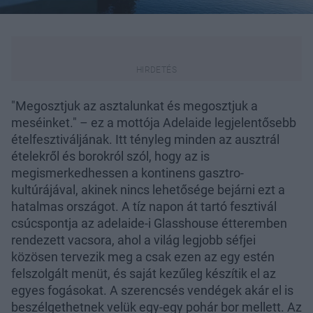
"Megosztjuk az asztalunkat és megosztjuk a
meséinket." – ez a mottója Adelaide legjelentősebb
ételfesztiváljának. Itt tényleg minden az ausztrál
ételekről és borokról szól, hogy az is
megismerkedhessen a kontinens gasztro-
kultúrájával, akinek nincs lehetősége bejárni ezt a
hatalmas országot. A tíz napon át tartó fesztivál
csúcspontja az adelaide-i Glasshouse étteremben
rendezett vacsora, ahol a világ legjobb séfjei
közösen tervezik meg a csak ezen az egy estén
felszolgált menüt, és saját kezűleg készítik el az
egyes fogásokat. A szerencsés vendégek akár el is
beszélgethetnek velük egy-egy pohár bor mellett. Az