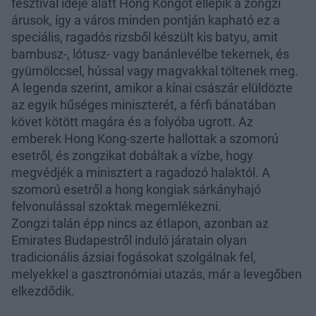
fesztivál ideje alatt Hong Kongot ellepik a zongzi
árusok, így a város minden pontján kapható ez a
speciális, ragadós rizsből készült kis batyu, amit
bambusz-, lótusz- vagy banánlevélbe tekernek, és
gyümölccsel, hússal vagy magvakkal töltenek meg.
A legenda szerint, amikor a kínai császár elüldözte
az egyik hűséges miniszterét, a férfi bánatában
követ kötött magára és a folyóba ugrott. Az
emberek Hong Kong-szerte hallottak a szomorú
esetről, és zongzikat dobáltak a vízbe, hogy
megvédjék a minisztert a ragadozó halaktól. A
szomorú esetről a hong kongiak sárkányhajó
felvonulással szoktak megemlékezni.
Zongzi talán épp nincs az étlapon, azonban az
Emirates Budapestről induló járatain olyan
tradicionális ázsiai fogásokat szolgálnak fel,
melyekkel a gasztronómiai utazás, már a levegőben
elkezdődik.