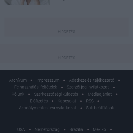
Archívum
Impresszum
Adatkezelési tájékoztató
Felhasználási feltételek
Szerzői jogi nyilatkozat
Rólunk
Szerkesztőségi küldetés
Médiaajánlat
Előfizetés
Kapcsolat
RSS
Akadálymentesítési nyilatkozat
Süti beállítások
USA
Németország
Brazília
Mexikó