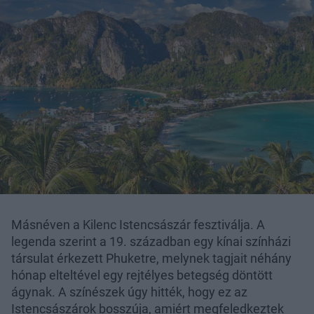
Másnéven a Kilenc Istencsászár fesztiválja. A
legenda szerint a 19. században egy kínai színházi
társulat érkezett Phuketre, melynek tagjait néhány
hónap elteltével egy rejtélyes betegség döntött
ágynak. A színészek úgy hitték, hogy ez az
Istencsászárok bosszúja, amiért megfeledkeztek