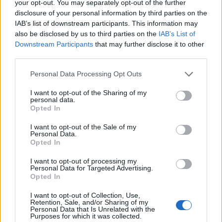
your opt-out. You may separately opt-out of the further
disclosure of your personal information by third parties on the
IAB’s list of downstream participants. This information may
also be disclosed by us to third parties on the
IAB’s List of
Túlzásnak hangzik, pedig a legkevésbé sem az,
Downstream Participants
that may further disclose it to other
hogy a Szingapúri Nagy Ételfesztiválon minden
third parties.
megtalálható, ami a konyhaművészettel
Please note that this website/app uses one or more Google
Personal Data Processing Opt Outs
kapcsolatos. Thai, maláj és vietnámi fogások,
services and may gather and store information including but
tradicionális és modern ételek egy asztalon, levesek,
not limited to your visit or usage behaviour. You may click to
I want to opt-out of the Sharing of my
főételek és desszertek, az olcsó street food-tól a
personal data.
grant or deny consent to Google and its third-party tags to
Opted In
fine dining-ig. Autentikus fogások az utcai árusoknál,
use your data for below specified purposes in below Google
vagy a legjobb szingapúri éttermek séfjeinek főztje?
consent section.
I want to opt-out of the Sale of my
Personal Data.
Itt minden megtalálható, ráadásul a papírtányérról
Opted In
elfogyasztott fogások épp úgy a legjobb minőségű
alapanyagokból készülnek, mint a nagy műgonddal
I want to opt-out of processing my
Personal Data for Targeted Advertising.
feltálalt ételek, így mindenki biztos lehet benne,
Opted In
hogy a színvonal miatt egy percig sem kell
aggódnia. Szingapúr az év bármely szakában megér
I want to opt-out of Collection, Use,
Retention, Sale, and/or Sharing of my
egy utat, aki tehát épp most kapott kedvet hozzá,
Personal Data that Is Unrelated with the
Purposes for which it was collected.
hogy a saját szemével is megcsodálja, az naponta