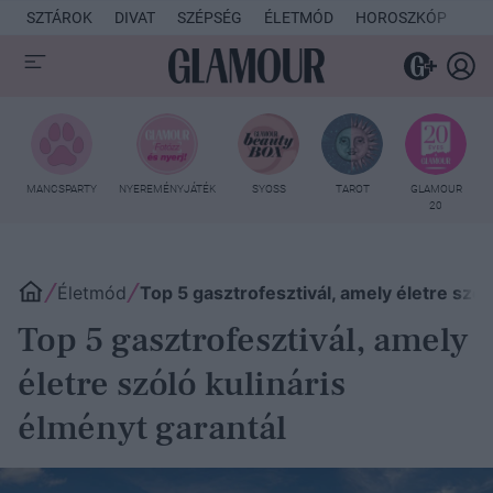
SZTÁROK
DIVAT
SZÉPSÉG
ÉLETMÓD
HOROSZKÓP
KU
MANCSPARTY
NYEREMÉNYJÁTÉK
SYOSS
TAROT
GLAMOUR
20
Életmód
Top 5 gasztrofesztivál, amely életre szól
Top 5 gasztrofesztivál, amely
életre szóló kulináris
élményt garantál