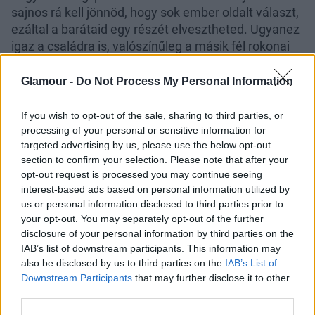
sajnos rá kell jönnöd, hogy sok ember oldalt választ,
ezáltal a barátaid egy részét elvesztheted. Ugyanez
igaz a családra is, valószínűleg a másik fél rokonai
hirtelen nagyobb távolságot tartanak majd, és a
meghitt beszélgetéseknek is búcsút kell intened.
Glamour -
Do Not Process My Personal Information
Tudnod kell, hogy ez nem ellened szól, és nem te
tettél rosszat. Egyszerűen csak mindenki azt a felet
If you wish to opt-out of the sale, sharing to third parties, or
támogatja, aki úgy érzi, közelebb áll hozzá.
processing of your personal or sensitive information for
targeted advertising by us, please use the below opt-out
Valószínűleg te is ezt tennéd, ezért magadnak és
section to confirm your selection. Please note that after your
nekik is akkor teszed a legjobbat, ha megértő vagy.
opt-out request is processed you may continue seeing
interest-based ads based on personal information utilized by
3. Fészekrakó módszer
us or personal information disclosed to third parties prior to
your opt-out. You may separately opt-out of the further
A pszichológusok szerint, a nőknek sokkal
disclosure of your personal information by third parties on the
fontosabb, hogy milyen környezetben élnek, mit
IAB’s list of downstream participants. This information may
neveznek otthonuknak. Emiatt a legtöbb szakember
also be disclosed by us to third parties on the
IAB’s List of
azt ajánlja, hogy hagyd hátra az addigi élettered, és
Downstream Participants
that may further disclose it to other
válts! Cserléd le a bútorokat, amennyire a
third parties.
lehetőségeid engedik, az sem baj, ha ez a szabály