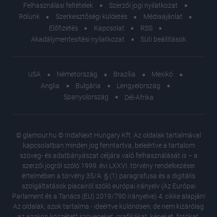
Felhasználási feltételek
Szerzői jogi nyilatkozat
Rólunk
Szerkesztőségi küldetés
Médiaajánlat
Előfizetés
Kapcsolat
RSS
Akadálymentesítési nyilatkozat
Süti beállítások
USA
Németország
Brazília
Mexikó
Anglia
Bulgária
Lengyelország
Spanyolország
Dél-Afrika
© glamour.hu © IndaNext Hungary Kft. Az oldalak tartalmával
kapcsolatban minden jog fenntartva, beleértve a tartalom
szöveg- és adatbányászat céljára való felhasználását is – a
szerzői jogról szóló 1999. évi LXXVI. törvény rendelkezései
értelmében a törvény 35/A. § (1) paragrafusa és a digitális
szolgáltatások piacairól szóló európai irányelv (Az Európai
Parlament és a Tanács (EU) 2019/790 Irányelve) 4. cikke alapján!
Az oldalak, azok tartalma - ideértve különösen, de nem kizárólag
az azokon közzétett szövegeket, grafikákat, képeket, fotókat,