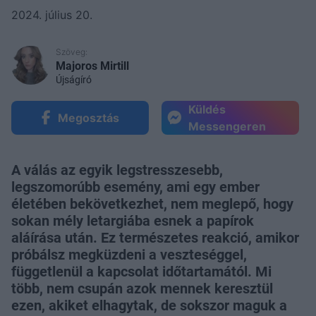
2024. július 20.
Szöveg:
Majoros Mirtill
Újságíró
Küldés
Megosztás
Messengeren
A válás az egyik legstresszesebb,
legszomorúbb esemény, ami egy ember
életében bekövetkezhet, nem meglepő, hogy
sokan mély letargiába esnek a papírok
aláírása után. Ez természetes reakció, amikor
próbálsz megküzdeni a veszteséggel,
függetlenül a kapcsolat időtartamától. Mi
több, nem csupán azok mennek keresztül
ezen, akiket elhagytak, de sokszor maguk a