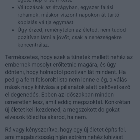
Változások az étvágyban, egyszer falási
rohamok, máskor viszont napokon át tartó
koplalás váltja egymást
Úgy érzed, reménytelen az életed, nem tudod
pozitívan látni a jövőt, csak a nehézségekre
koncentrálsz.
Természetes, hogy ezek a tünetek mellett nehéz az
embernek mosolyt erőltetnie magára, és úgy
dönteni, hogy holnaptól pozitívan lát mindent. Ha
pedig a fent felsorolt lista nem lenne elég, a válás
másik nagy kihívása a pillanatok alatt bekövetkező
elidegenedés. Ebben az időszakban minden
ismeretlen lesz, amit eddig megszoktál. Konkrétan
új életet kell kezdened, a megszokott dolgokat
elveszik tőled ha akarod, ha nem.
Rá vagy kényszerítve, hogy egy új életet építs fel,
ami magabiztosság híján extrém nehéz kihívást