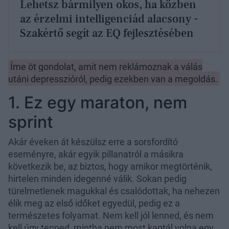
Lehetsz bármilyen okos, ha közben
az érzelmi intelligenciád alacsony -
Szakértő segít az EQ fejlesztésében
Íme öt gondolat, amit nem reklámoznak a válás
utáni depresszióról, pedig ezekben van a megoldás.
1. Ez egy maraton, nem
sprint
Akár éveken át készülsz erre a sorsfordító
eseményre, akár egyik pillanatról a másikra
következik be, az biztos, hogy amikor megtörténik,
hirtelen minden idegenné válik. Sokan pedig
türelmetlenek magukkal és csalódottak, ha nehezen
élik meg az első időket egyedül, pedig ez a
természetes folyamat. Nem kell jól lenned, és nem
kell úgy tenned, mintha nem most kaptál volna egy