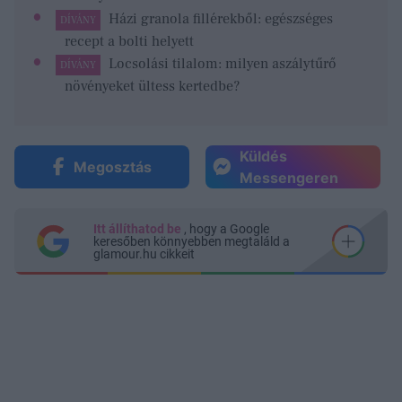
Házi granola fillérekből: egészséges
DÍVÁNY
recept a bolti helyett
Locsolási tilalom: milyen aszálytűrő
DÍVÁNY
növényeket ültess kertedbe?
Küldés
Megosztás
Messengeren
Itt állíthatod be
, hogy a Google
keresőben könnyebben megtaláld a
glamour.hu cikkeit