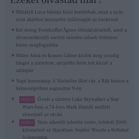
Ezeket olvastad már?
Mihályfi Luca bikinis fotói forróbbak, mint a nyár,
nem akárhol ünnepelte szülinapját az énekesnő
Két dolog Forsthoffer Ágnes öltözködéséből, amit a
divatszerkesztő szerint minden nőnek érdemes
lenne megfogadnia
Mikes Anna és Krausz Gábor között még mindig
lángol a szerelem, arcpirító fotót tett közzé a
sztárpár
Napi horoszkóp: A Vízöntőre flört vár, a Rák bízzon a
képességeiben augusztus 9-én
Ő volt a sármos Luke Skywalker a Star
FEMINA
Wars-ban: a 74 éves Mark Hamill mellett
elmennél az utcán
Nem sikerült teherbe esnie, lefutott 2000
FEMINA
kilométert az Alpokban: Sophie Woods a férfiakat
is lenyomta