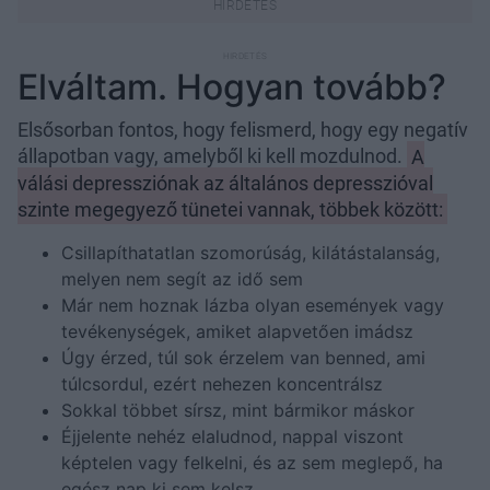
Elváltam. Hogyan tovább?
Elsősorban fontos, hogy felismerd, hogy egy negatív
állapotban vagy, amelyből ki kell mozdulnod.
A
válási depressziónak az általános depresszióval
szinte megegyező tünetei vannak, többek között:
Csillapíthatatlan szomorúság, kilátástalanság,
melyen nem segít az idő sem
Már nem hoznak lázba olyan események vagy
tevékenységek, amiket alapvetően imádsz
Úgy érzed, túl sok érzelem van benned, ami
túlcsordul, ezért nehezen koncentrálsz
Sokkal többet sírsz, mint bármikor máskor
Éjjelente nehéz elaludnod, nappal viszont
képtelen vagy felkelni, és az sem meglepő, ha
egész nap ki sem kelsz