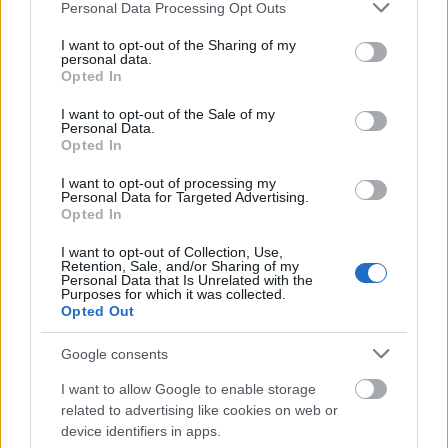
Please note that this website/app uses one or more Google
Personal Data Processing Opt Outs
csak apró dekorokra vagy egy tisztasági festésre
services and may gather and store information including but
alkalmazható!
not limited to your visit or usage behaviour. You may click to
I want to opt-out of the Sharing of my
personal data.
grant or deny consent to Google and its third-party tags to
Opted In
A fészekrakó mechanizmus segít a felépülésben, és
use your data for below specified purposes in below Google
tudatosítja az agyban, hogy teljesen más helyzetben
consent section.
I want to opt-out of the Sale of my
vagy.
Ha felismered, mekkora ajándék, hogy ismét
Personal Data.
Opted In
ekkora kontrollt kapsz az életed felett, könnyen
győztes lehetsz, mert tudod, hogy a múltbeli
I want to opt-out of processing my
Personal Data for Targeted Advertising.
mélypontok nem határozzák meg a jövődet.
Ez az
Opted In
új helyszín lesz a központi helye mindannak a jónak,
ami még vár rád!
I want to opt-out of Collection, Use,
Retention, Sale, and/or Sharing of my
Personal Data that Is Unrelated with the
Purposes for which it was collected.
Opted Out
Google consents
I want to allow Google to enable storage
related to advertising like cookies on web or
device identifiers in apps.