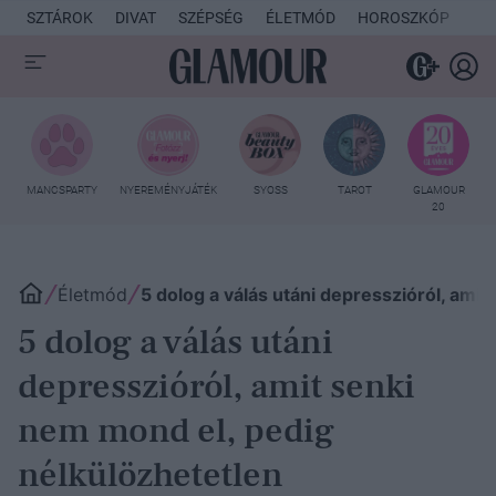
SZTÁROK
DIVAT
SZÉPSÉG
ÉLETMÓD
HOROSZKÓP
KU
MANCSPARTY
NYEREMÉNYJÁTÉK
SYOSS
TAROT
GLAMOUR
20
Életmód
5 dolog a válás utáni depresszióról, ami
5 dolog a válás utáni
depresszióról, amit senki
nem mond el, pedig
nélkülözhetetlen