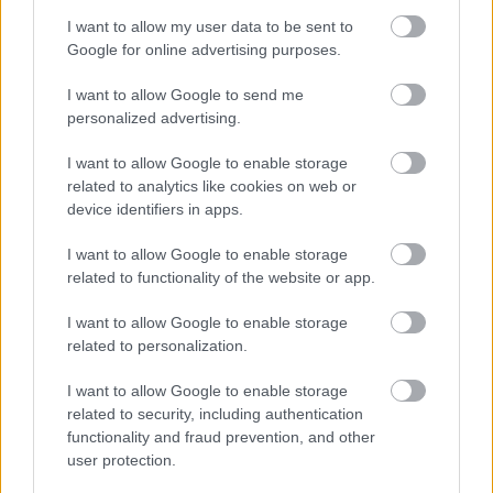
I want to allow my user data to be sent to
Google for online advertising purposes.
I want to allow Google to send me
personalized advertising.
Hallottál már a pszichológia sötét
I want to allow Google to enable storage
related to analytics like cookies on web or
triászáról? Az első kettőt mindenki
device identifiers in apps.
ismeri, de a harmadikat csak kevesek
I want to allow Google to enable storage
related to functionality of the website or app.
4. Nem vagy hibás
I want to allow Google to enable storage
Sokan azért képtelenek túllépni a váláson, mert azt
related to personalization.
gondolják, valamiben hibáztak, valamit elrontottak.
I want to allow Google to enable storage
Hozzá vagyunk szokva, hogy minden helyzetben kell
related to security, including authentication
egy hibás, minden problémánál felelőst kell keresni,
functionality and fraud prevention, and other
pedig ez egyáltalán nem így van, főleg nem egy
user protection.
válás esetében. Nem kell ahhoz rosszat tenni, hogy