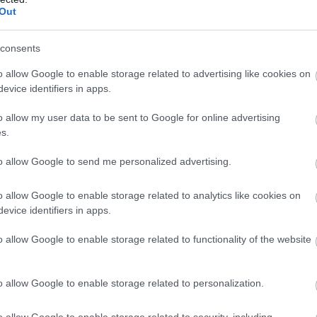
Out
consents
„Bárcsak úgy látnál
engem, ahogyan én
o allow Google to enable storage related to advertising like cookies on
evice identifiers in apps.
látom magamat!” -
Kerekesszékesként is
o allow my user data to be sent to Google for online advertising
tudom szeretni
s.
magam, és köszönöm,
to allow Google to send me personalized advertising.
ha ezt elfogadod
o allow Google to enable storage related to analytics like cookies on
evice identifiers in apps.
o allow Google to enable storage related to functionality of the website
ztó cipekedés az, amik miatt sokkal
t mondom, megéri, mert nincs annál
o allow Google to enable storage related to personalization.
kincseiddel térsz haza. Számomra
k ruha nem jut át a rostán: fehéret
o allow Google to enable storage related to security, including