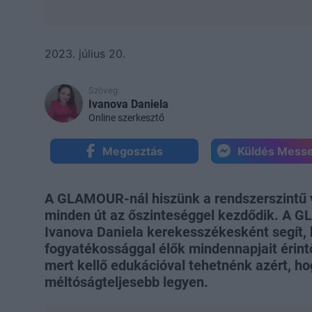
2023. július 20.
Szöveg:
Ivanova Daniela
Online szerkesztő
Megosztás
Küldés Mess
A GLAMOUR-nál hiszünk a rendszerszintű 
minden út az őszinteséggel kezdődik. A G
Ivanova Daniela kerekesszékesként segít, 
fogyatékossággal élők mindennapjait érintő
mert kellő edukációval tehetnénk azért, h
méltóságteljesebb legyen.