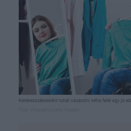
Kerekesszékesként ruhát vásárolni néha felér egy jó e
Fotó:
Voyagerix/Getty Images