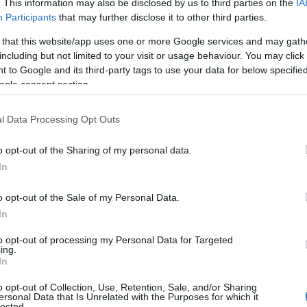
. This information may also be disclosed by us to third parties on the
IA
Participants
that may further disclose it to other third parties.
seknek? Létezik!
 that this website/app uses one or more Google services and may gath
including but not limited to your visit or usage behaviour. You may click 
 to Google and its third-party tags to use your data for below specifi
gy shopping körútra induljak, akkor
ogle consent section.
el egyáltalán be tudok-e menni a
em, ezért többségében a plázákat
l Data Processing Opt Outs
ább kisebb butikokban, szalonokban,
 a helyek akadálymentesítés
o opt-out of the Sharing of my personal data.
In
minden adott ahhoz, hogy kényelmesen
o opt-out of the Sale of my Personal Data.
at, hiszen
az üzletek nemcsak
In
 még kerekesszékesek számára
nyit jelent, hogy beférek a székkel,
to opt-out of processing my Personal Data for Targeted
om magam a hatalmas tükörben - igaz,
ing.
In
en viszont itt remekül neki tudok
akkor miért is van bennem egy fék?
o opt-out of Collection, Use, Retention, Sale, and/or Sharing
ersonal Data that Is Unrelated with the Purposes for which it
lected.