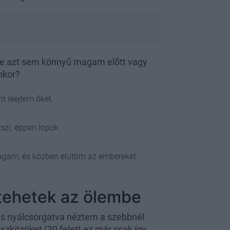
 de azt sem könnyű magam előtt vagy
nkor?
t leejtem őket.
szi, éppen lopok.
agam, és közben elütöm az embereket
 tehetek az ölembe
és nyálcsorgatva néztem a szebbnél
szközöket (30 felett ez már csak így