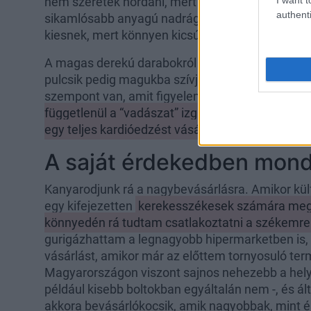
nem szeretek hordani, mert ahogy hajtom a kere
authenti
sikamlósabb anyagú nadrágok, szoknyák - mint a
kiesnek, mert könnyen kicsúszhatok miattuk a 
A magas derekú darabokról is le kell mondanom,
pulcsik pedig magukba szívják a sarat, vizet, ha
szempont van, amit figyelembe kell vennem egy 
függetlenül a “vadászat” izgalmát szeretem, c
egy teljes kardióedzést vásárlás címszóval.
A saját érdekedben mond
Kanyarodjunk rá a nagybevásárlásra. Amikor kü
egy kifejezetten
kerekesszékesek számára megal
könnyedén rá tudtam csatlakoztatni a székemre
gurigázhattam a legnagyobb hipermarketben is,
vásárlást, amikor már az előttem tornyosuló te
Magyarországon viszont sajnos nehezebb a helyze
például kisebb boltokban egyáltalán nem -, és á
akkora bevásárlókocsik, amik nagyobbak, mint