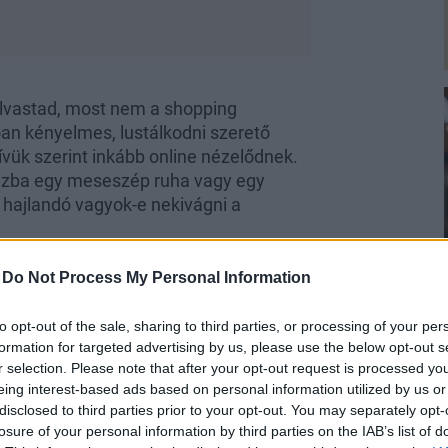
 olvastad, most nem a shopping
an kényelmes, lustálkodni szerető
zívük szerint inkább online nézelődnek.
ázba egy meseszép ruha vagy egy
y hajlandó vagyok-e nekivágni a
-
Do Not Process My Personal Information
to opt-out of the sale, sharing to third parties, or processing of your per
formation for targeted advertising by us, please use the below opt-out s
r selection. Please note that after your opt-out request is processed y
kesszékesként kicsit fárasztóbb és
eing interest-based ads based on personal information utilized by us or
úgy működik, mint amikor “evés közben
disclosed to third parties prior to your opt-out. You may separately opt-
bokat a próbafülkében próbálgatva már
losure of your personal information by third parties on the IAB’s list of
vajon hogyan is zajlik
kerekesszékes