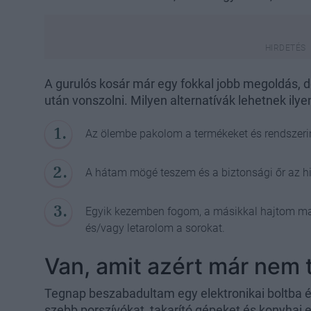
A gurulós kosár már egy fokkal jobb megoldás,
után vonszolni. Milyen alternatívák lehetnek ilye
Az ölembe pakolom a termékeket és rendszerin
A hátam mögé teszem és a biztonsági őr az hi
Egyik kezemben fogom, a másikkal hajtom m
és/vagy letarolom a sorokat.
Van, amit azért már nem
Tegnap beszabadultam egy elektronikai boltba 
szebb porszívókat, takarító gépeket és konyhai e