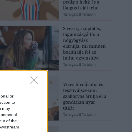
pedig a hekk és a
lángos is jót tehe
Támogatott Tartalom
Stressz, szoptatás,
fogamzásgátló: a
nőgyógyász
elárulja, mi minden
boríthatja fel az
intim egyensúlyt
Támogatott Tartalom
Vizes fürdőruha és
fesztiválszezon:
szakorvos árulja el a
sonal or
gondtalan nyár
ection to
titkát
ou may
 personal
Támogatott Tartalom
out of the
 downstream