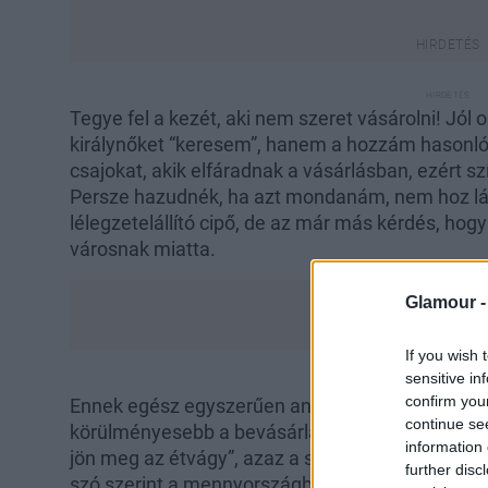
Tegye fel a kezét, aki nem szeret vásárolni! Jól
királynőket “keresem”, hanem a hozzám hasonló
csajokat, akik elfáradnak a vásárlásban, ezért s
Persze hazudnék, ha azt mondanám, nem hoz l
lélegzetelállító cipő, de az már más kérdés, hog
városnak miatta.
Glamour 
If you wish 
sensitive in
confirm you
Ennek egész egyszerűen annyi az oka, hogy kere
continue se
körülményesebb a bevásárlás offline, de talán 
information 
jön meg az étvágy”, azaz a szebbnél szebb dara
further disc
szó szerint a mennyországban érzem magam. De 