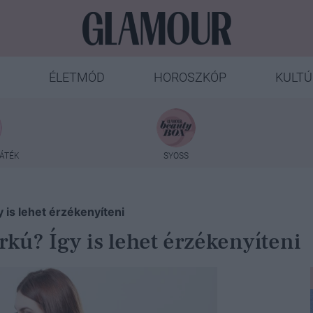
ÉLETMÓD
HOROSZKÓP
KULTÚ
ÁTÉK
SYOSS
is lehet érzékenyíteni
ú? Így is lehet érzékenyíteni