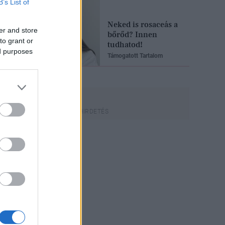
B’s List of
Neked is rosaceás a
er and store
bőrőd? Innen
to grant or
tudhatod!
ed purposes
Támogatott Tartalom