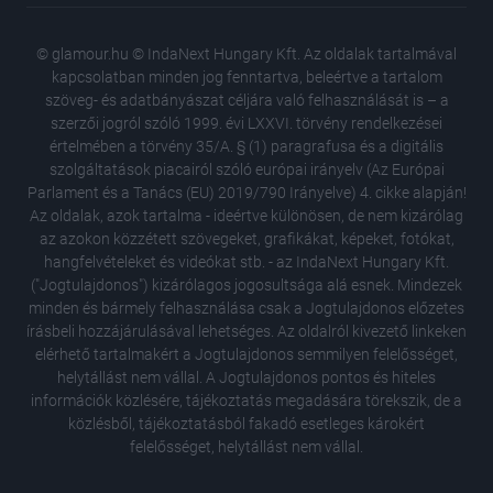
© glamour.hu © IndaNext Hungary Kft. Az oldalak tartalmával
kapcsolatban minden jog fenntartva, beleértve a tartalom
szöveg- és adatbányászat céljára való felhasználását is – a
szerzői jogról szóló 1999. évi LXXVI. törvény rendelkezései
értelmében a törvény 35/A. § (1) paragrafusa és a digitális
szolgáltatások piacairól szóló európai irányelv (Az Európai
Parlament és a Tanács (EU) 2019/790 Irányelve) 4. cikke alapján!
Az oldalak, azok tartalma - ideértve különösen, de nem kizárólag
az azokon közzétett szövegeket, grafikákat, képeket, fotókat,
hangfelvételeket és videókat stb. - az IndaNext Hungary Kft.
("Jogtulajdonos") kizárólagos jogosultsága alá esnek. Mindezek
minden és bármely felhasználása csak a Jogtulajdonos előzetes
írásbeli hozzájárulásával lehetséges. Az oldalról kivezető linkeken
elérhető tartalmakért a Jogtulajdonos semmilyen felelősséget,
Vilmos 
helytállást nem vállal. A Jogtulajdonos pontos és hiteles
húzásán
információk közlésére, tájékoztatás megadására törekszik, de a
süllyedt
közlésből, tájékoztatásból fakadó esetleges károkért
A sminke
felelősséget, helytállást nem vállal.
leolvad