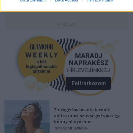
Data Deletion
Data Access
Privacy Policy
Feliratkozom
7 drogériás beauty termék,
amire most szükséged van egy
könnyed nyárhoz
Támogatott Tartalom