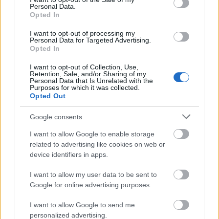
Personal Data.
kifröccsent zsír vagy odaégett ételmaradék – a
Opted In
három fokozatban választható pirolízises öntisztítás
teljesen elégeti az esetleges ételmaradékokat, így
I want to opt-out of processing my
Personal Data for Targeted Advertising.
tökéletesen megtisztul a sütőtér felülete.
Opted In
Válassz Miele pirolízises sütőt most kedvezményes
I want to opt-out of Collection, Use,
áron.
Retention, Sale, and/or Sharing of my
Personal Data that Is Unrelated with the
Purposes for which it was collected.
Tudj meg többet az öntisztító sütőről
itt
.
Opted Out
Google consents
I want to allow Google to enable storage
related to advertising like cookies on web or
device identifiers in apps.
* Akció időtartama: 2016. október – 2017.
szeptember
I want to allow my user data to be sent to
Google for online advertising purposes.
Küldés
Megosztás
Messengeren
I want to allow Google to send me
personalized advertising.