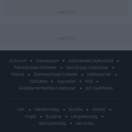
Archívum
Impresszum
Adatkezelési tájékoztató
Felhasználási feltételek
Szerzői jogi nyilatkozat
Rólunk
Szerkesztőségi küldetés
Médiaajánlat
Előfizetés
Kapcsolat
RSS
Akadálymentesítési nyilatkozat
Süti beállítások
USA
Németország
Brazília
Mexikó
Anglia
Bulgária
Lengyelország
Spanyolország
Dél-Afrika