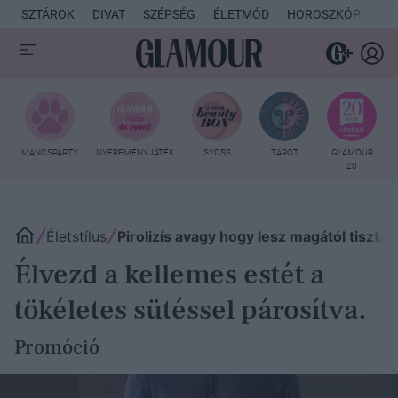
SZTÁROK
DIVAT
SZÉPSÉG
ÉLETMÓD
HOROSZKÓP
KU
MANCSPARTY
NYEREMÉNYJÁTÉK
SYOSS
TAROT
GLAMOUR
20
Életstílus
Pirolizís avagy hogy lesz magától tiszta 
Élvezd a kellemes estét a
tökéletes sütéssel párosítva.
Promóció