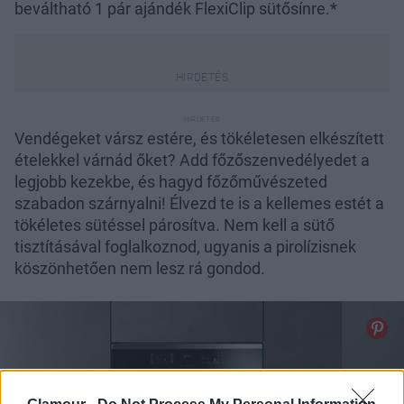
beváltható 1 pár ajándék FlexiClip sütősínre.*
Vendégeket vársz estére, és tökéletesen elkészített
ételekkel várnád őket? Add főzőszenvedélyedet a
legjobb kezekbe, és hagyd főzőművészeted
szabadon szárnyalni! Élvezd te is a kellemes estét a
tökéletes sütéssel párosítva. Nem kell a sütő
tisztításával foglalkoznod, ugyanis a pirolízisnek
köszönhetően nem lesz rá gondod.