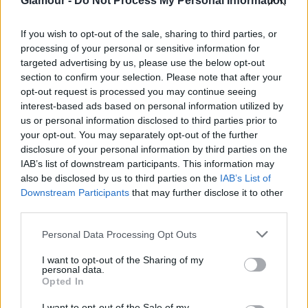
Glamour -
Do Not Process My Personal Information
If you wish to opt-out of the sale, sharing to third parties, or
processing of your personal or sensitive information for
targeted advertising by us, please use the below opt-out
section to confirm your selection. Please note that after your
opt-out request is processed you may continue seeing
interest-based ads based on personal information utilized by
us or personal information disclosed to third parties prior to
your opt-out. You may separately opt-out of the further
Pirolízises tisztítórendszer - a tökéletes,
disclosure of your personal information by third parties on the
IAB’s list of downstream participants. This information may
kifogástalan tisztaságért
also be disclosed by us to third parties on the
IAB’s List of
Downstream Participants
that may further disclose it to other
third parties.
Please note that this website/app uses one or more Google
Personal Data Processing Opt Outs
services and may gather and store information including but
A Miele pirolízises sütőinek köszönhetően nem kell
not limited to your visit or usage behaviour. You may click to
I want to opt-out of the Sharing of my
aggódnod a sütő tisztítása miatt, elég csak a
personal data.
grant or deny consent to Google and its third-party tags to
Opted In
főzéssel és a vendégeiddel foglalkoznod. A tisztítást
use your data for below specified purposes in below Google
elvégzi helyetted a pirolízises sütő. Mindegy, hogy
consent section.
I want to opt-out of the Sale of my