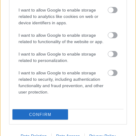
Itt állíthatod be
, hogy a Google
I want to allow Google to enable storage
keresőben könnyebben megtaláld a
glamour.hu cikkeit
related to analytics like cookies on web or
device identifiers in apps.
I want to allow Google to enable storage
related to functionality of the website or app.
I want to allow Google to enable storage
related to personalization.
I want to allow Google to enable storage
related to security, including authentication
functionality and fraud prevention, and other
user protection.
GLAMOUR
CONFIRM
Kövesd a Glamour cikkeit a
Google hírekben
is!