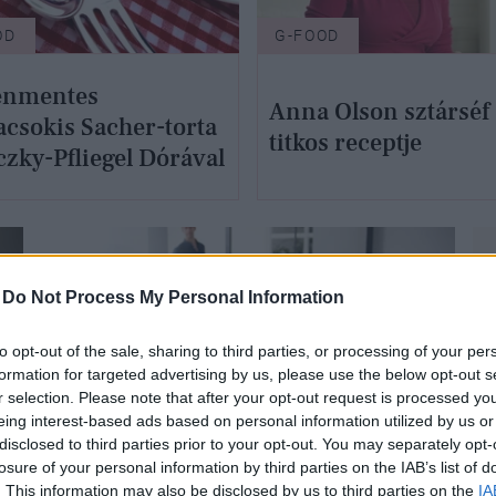
OD
G-FOOD
énmentes
Anna Olson sztárséf
acsokis Sacher-torta
titkos receptje
czky-Pfliegel Dórával
-
Do Not Process My Personal Information
to opt-out of the sale, sharing to third parties, or processing of your per
formation for targeted advertising by us, please use the below opt-out s
r selection. Please note that after your opt-out request is processed y
eing interest-based ads based on personal information utilized by us or
G-FOOD
disclosed to third parties prior to your opt-out. You may separately opt-
losure of your personal information by third parties on the IAB’s list of
. This information may also be disclosed by us to third parties on the
IA