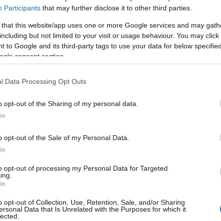
Participants
that may further disclose it to other third parties.
 that this website/app uses one or more Google services and may gath
including but not limited to your visit or usage behaviour. You may click 
Elérkezett a Miele ideje - Jubilee
 to Google and its third-party tags to use your data for below specifi
mosogatógépek
ogle consent section.
l Data Processing Opt Outs
o opt-out of the Sharing of my personal data.
In
OD
G-FOOD
o opt-out of the Sale of my Personal Data.
In
 rá magad az új G
to opt-out of processing my Personal Data for Targeted
0 EcoFlex
Miele történetek
ing.
In
ogatógépre!
o opt-out of Collection, Use, Retention, Sale, and/or Sharing
ersonal Data that Is Unrelated with the Purposes for which it
lected.