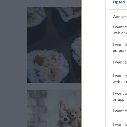
Opted 
Google 
I want t
web or d
I want t
purpose
I want 
I want t
web or d
I want t
or app.
I want t
I want t