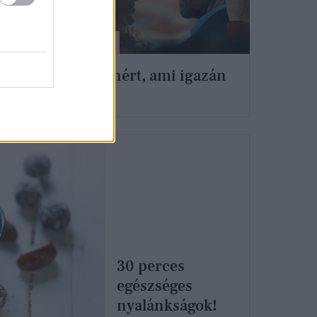
G-FOOD
Mindenért, ami igazán
fontos
30 perces
egészséges
nyalánkságok!