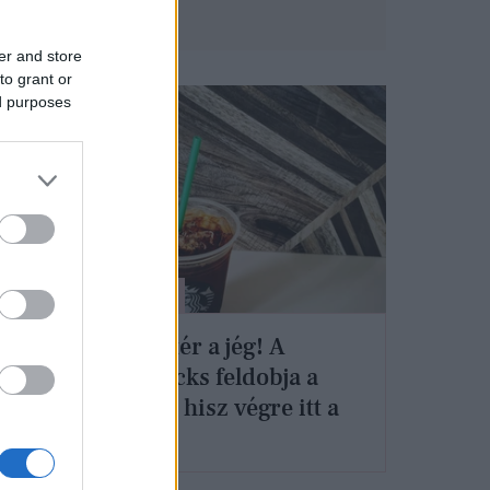
er and store
to grant or
ed purposes
G-FOOD
Visszatér a jég! A
Starbucks feldobja a
napod, hisz végre itt a
nyár