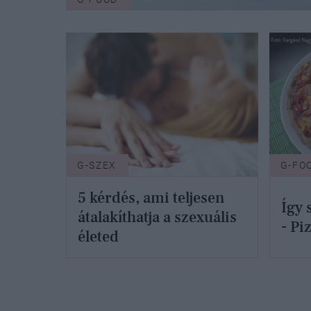
G-SZEX
G-FO
5 kérdés, ami teljesen
Így 
átalakíthatja a szexuális
- Pi
életed