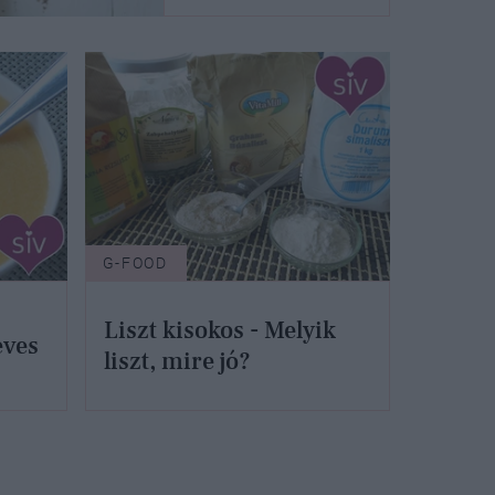
G-FOOD
Liszt kisokos - Melyik
eves
liszt, mire jó?
olsó