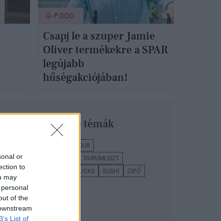
G-FOOD
Csapj le a szuper Jamie
Oliver termékekre a SPAR
legújabb
hűségakciójában!
Legnépszerűbb témák
G-FOOD
MIELE
GLAMOUR
sonal or
VARGÁNÉ NAGY SZILVIA
DURUMLISZT
ection to
JACK SPARROW
STARBUCKS
SUSHI
CIPŐ
ou may
 personal
out of the
 downstream
B’s List of