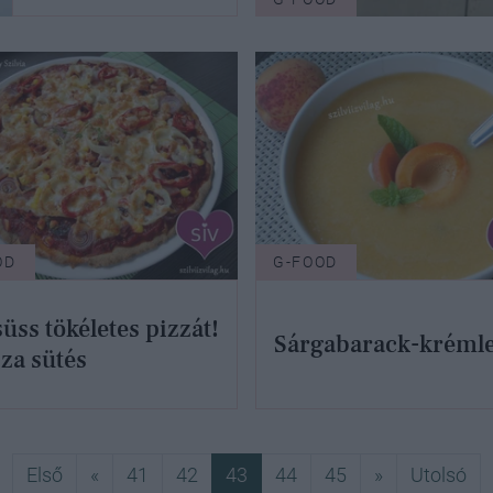
OD
G-FOOD
süss tökéletes pizzát!
Sárgabarack-kréml
zza sütés
Első
Előző
Következő
Ut
Első
«
41
42
43
44
45
»
Utolsó