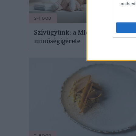
authenti
G-FOOD
G-FO
Szívügyünk: a Miele
Tisz
minőségígérete
kon
G-FOOD