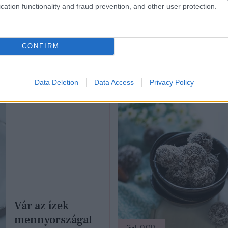
cation functionality and fraud prevention, and other user protection.
OD
G-FOOD
CONFIRM
tasághegyek a
Dübörög a
yhában
spárgaszezon!
Data Deletion
Data Access
Privacy Policy
Vár az ízek
mennyországa!
G-FOOD