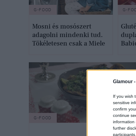
G-FOOD
G-FO
Mosni és mosószert
Glut
adagolni mindenki tud.
dupl
Tökéletesen csak a Miele
Babi
Glamour 
If you wish 
sensitive in
confirm you
continue se
G-FOOD
information 
further disc
participants