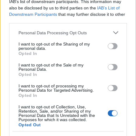
IAB’s list of downstream participants. This information may
also be disclosed by us to third parties on the
IAB’s List of
A férfiak számára ajándékot venni sokszor
Downstream Participants
that may further disclose it to other
lehetetlen feladatnak bizonyulhat, hiszen számukra
third parties.
igazán fontos, hogy egy ajándék praktikus legyen.
Please note that this website/app uses one or more Google
De semmi sem lehetetlen: szerencsére vannak
Personal Data Processing Opt Outs
services and may gather and store information including but
olyan klasszikus és univerzális megoldások,
not limited to your visit or usage behaviour. You may click to
I want to opt-out of the Sharing of my
amelyekkel biztosan nem lőhetsz mellé. A prémium
personal data.
grant or deny consent to Google and its third-party tags to
Opted In
parfümök, a szakáll- és bőrápoló szettek vagy éppen
use your data for below specified purposes in below Google
elegáns borotválkozási kiegészítők minden férfi
consent section.
I want to opt-out of the Sale of my
számára értékes és praktikus ajándékok lehetnek.
Personal Data.
Opted In
I want to opt-out of processing my
Personal Data for Targeted Advertising.
Opted In
I want to opt-out of Collection, Use,
Retention, Sale, and/or Sharing of my
Personal Data that Is Unrelated with the
Purposes for which it was collected.
Opted Out