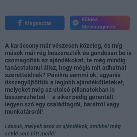
Küldés
Megosztás
Messengeren
A karácsony már vészesen közeleg, és míg
mások már rég beszerezték és gondosan be is
csomagolták az ajándékokat, te még mindig
tanácstalanul állsz, hogy mégis mit adhatnál
szeretteidnek? Pánikra semmi ok, ugyanis
összegyűjtöttük a legjobb ajándékötleteket,
melyeket még az utolsó pillanatokban is
beszerezheted – a siker pedig garantált
legyen szó egy családtagról, barátról vagy
munkatársról!
Lássuk, melyek azok az ajándékok, amikkel még
senki sem lőtt mellé!