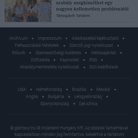
szabály megkímélhet egy
nagyon kellemetlen problémától
Támogatott Tartalom
Archívum
Impresszum
Adatkezelési tájékoztató
Felhasználási feltételek
Szerzői jogi nyilatkozat
Rólunk
Szerkesztőségi küldetés
Médiaajánlat
Előfizetés
Kapcsolat
RSS
Akadálymentesítési nyilatkozat
Süti beállítások
USA
Németország
Brazília
Mexikó
Anglia
Bulgária
Lengyelország
Spanyolország
Dél-Afrika
© glamour.hu © IndaNext Hungary Kft. Az oldalak tartalmával
kapcsolatban minden jog fenntartva, beleértve a tartalom