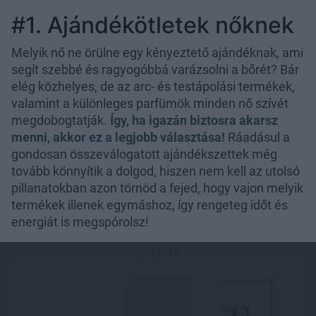
#1. Ajándékötletek nőknek
Melyik nő ne örülne egy kényeztető ajándéknak, ami
segít szebbé és ragyogóbbá varázsolni a bőrét? Bár
elég közhelyes, de az arc- és testápolási termékek,
valamint a különleges parfümök minden nő szívét
megdobogtatják.
Így, ha igazán biztosra akarsz
menni, akkor ez a legjobb választása!
Ráadásul a
gondosan összeválogatott ajándékszettek még
tovább könnyítik a dolgod, hiszen nem kell az utolsó
pillanatokban azon törnöd a fejed, hogy vajon melyik
termékek illenek egymáshoz, így rengeteg időt és
energiát is megspórolsz!