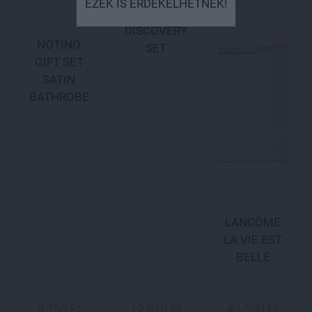
EZEK IS ÉRDEKELHETNEK!
THE MINI
DISCOVERY
NOTINO
SET
GIFT SET
SATIN
BATHROBE
LANCÔME
LA VIE EST
BELLE
8 730 Ft
12 810 Ft
43 590 Ft