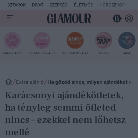
SZTÁROK
DIVAT
SZÉPSÉG
ÉLETMÓD
HOROSZKÓP
KU
MANCSPARTY
NYEREMÉNYJÁTÉK
NYEREMÉNYJÁTÉK
SYOSS
TAROT
Extra ajánló
Ha gőzöd sincs, milyen ajándékot veg
Karácsonyi ajándékötletek,
ha tényleg semmi ötleted
nincs – ezekkel nem lőhetsz
mellé