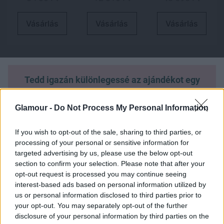
Vásárlás
Vásárlás
Vásárlás
Tedd igazán különlegessé az ajándékot egy
személyes üzenettel! A parfümökre és
szépségápolási termékekre kérhető
Glamour -
Do Not Process My Personal Information
gravírozással olyan egyedi ajándékot adhatsz,
amely örök emlék marad. Egy kedves szó, név
If you wish to opt-out of the sale, sharing to third parties, or
vagy fontos dátum – csak rajtad múlik, hogyan
processing of your personal or sensitive information for
varázsolod még szívhez szólóbbá az
targeted advertising by us, please use the below opt-out
ajándékot!
section to confirm your selection. Please note that after your
opt-out request is processed you may continue seeing
interest-based ads based on personal information utilized by
us or personal information disclosed to third parties prior to
#2. Ajándékötletek
your opt-out. You may separately opt-out of the further
disclosure of your personal information by third parties on the
férfiaknak