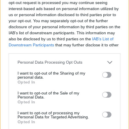
kiválaszthatja a kedvenceit.
A főszerepben idén a
opt-out request is processed you may continue seeing
interest-based ads based on personal information utilized by
közös pillanatok állnak: a jól megtervezett dizájnnak
us or personal information disclosed to third parties prior to
köszönhetően az egész család stílusosan
your opt-out. You may separately opt-out of the further
összeöltözhet.
disclosure of your personal information by third parties on the
IAB’s list of downstream participants. This information may
also be disclosed by us to third parties on the
IAB’s List of
Downstream Participants
that may further disclose it to other
third parties.
Please note that this website/app uses one or more Google
Personal Data Processing Opt Outs
services and may gather and store information including but
not limited to your visit or usage behaviour. You may click to
I want to opt-out of the Sharing of my
personal data.
grant or deny consent to Google and its third-party tags to
Opted In
use your data for below specified purposes in below Google
consent section.
I want to opt-out of the Sale of my
Personal Data.
Opted In
I want to opt-out of processing my
Personal Data for Targeted Advertising.
Opted In