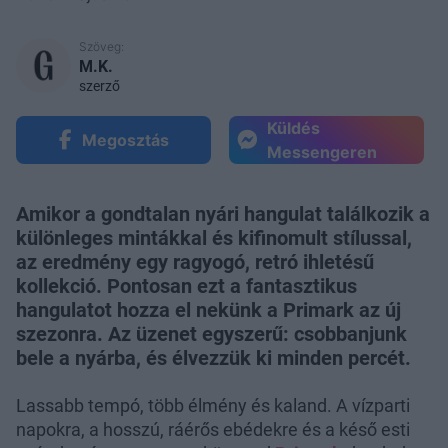
Szöveg:
M.K.
szerző
Küldés
Megosztás
Messengeren
Amikor a gondtalan nyári hangulat találkozik a
különleges mintákkal és kifinomult stílussal,
az eredmény egy ragyogó, retró ihletésű
kollekció. Pontosan ezt a fantasztikus
hangulatot hozza el nekünk a Primark az új
szezonra. Az üzenet egyszerű: csobbanjunk
bele a nyárba, és élvezzük ki minden percét.
Lassabb tempó, több élmény és kaland. A vízparti
napokra, a hosszú, ráérős ebédekre és a késő esti