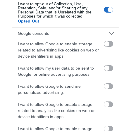
I want to opt-out of Collection, Use,
Retention, Sale, and/or Sharing of my
Personal Data that Is Unrelated with the
Purposes for which it was collected.
Opted Out
Google consents
I want to allow Google to enable storage
related to advertising like cookies on web or
device identifiers in apps.
I want to allow my user data to be sent to
Google for online advertising purposes.
A Primark új kollekciójában 100%-ban pamutból készült
I want to allow Google to send me
darabokat is találsz
personalized advertising.
Fotó:
Primark
I want to allow Google to enable storage
related to analytics like cookies on web or
A hatalmas választék mindenki számára elérhető és
device identifiers in apps.
kényelmes viseletet kínál.
Ráadásul ezek a ruhák és
I want to allow Google to enable storage
kiegészítők túlmutatnak a trendeken, így a