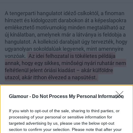
A tengerparti hangulatot idéző csíkoktól, a finoman
hímzett és kidolgozott darabokon át a képeslapokra
emlékeztető motívumokig minden megtalálható az
új kínálatban, amelynek már a látványa is feldobja a
hangulatot. A kollekció darabjait úgy tervezték, hogy
ugyanolyan sokoldalúak legyenek, mint amennyire
vonzóak.
Az idei felhozatal is tökéletes példája
annak, hogy egy sikkes, minőségi nyári ruhatár nem
feltétlenül jelent óriási kiadást – akár külföldre
utazol, akár itthon élvezed a napsütést.
„La Dolce Vita” életérzés
Glamour -
Do Not Process My Personal Information
az egész családnak
If you wish to opt-out of the sale, sharing to third parties, or
Legyen szó női, férfi- vagy gyermekruházatról,
processing of your personal or sensitive information for
fürdőruhákról, kiegészítőkről vagy épp kényelmes
targeted advertising by us, please use the below opt-out
hálóruhákról, ebből a kollekcióból mindenki
section to confirm your selection. Please note that after your