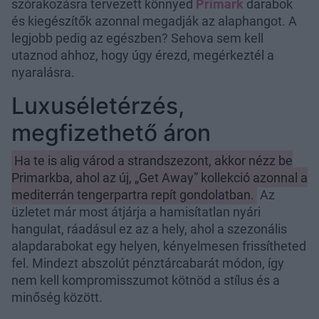
szórakozásra tervezett könnyed
Primark
darabok
és kiegészítők azonnal megadják az alaphangot. A
legjobb pedig az egészben? Sehova sem kell
utaznod ahhoz, hogy úgy érezd, megérkeztél a
nyaralásra.
Luxuséletérzés,
megfizethető áron
Ha te is alig várod a strandszezont, akkor nézz be
Primarkba, ahol az új, „Get Away” kollekció azonnal a
mediterrán tengerpartra repít gondolatban.
Az
üzletet már most átjárja a hamisítatlan nyári
hangulat, ráadásul ez az a hely, ahol a szezonális
alapdarabokat egy helyen, kényelmesen frissítheted
fel. Mindezt abszolút pénztárcabarát módon, így
nem kell kompromisszumot kötnöd a stílus és a
minőség között.