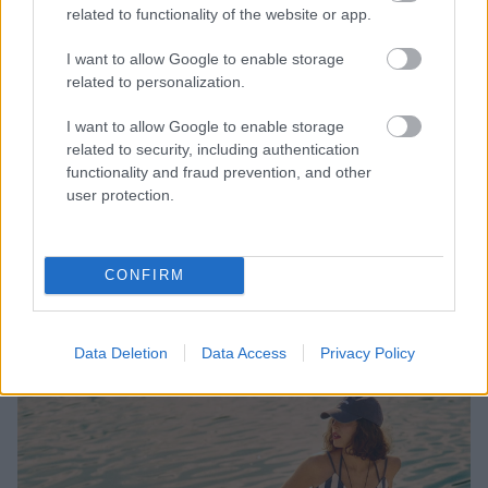
related to functionality of the website or app.
minőségnek és a stílusnak köszönhetően hosszú
éveken keresztül lehetnek a gardróbszekrény
I want to allow Google to enable storage
kulcsdarabjai.
related to personalization.
A nyári kollekció már elérhető az
üzletben
.
I want to allow Google to enable storage
related to security, including authentication
A galériára kattintva még több hangulatos és
functionality and fraud prevention, and other
stílusos összeállítást találsz, amely garantáltan jól
user protection.
fog jönni a nyári gardróbfrissítés előtt.
Galéria
CONFIRM
Data Deletion
Data Access
Privacy Policy