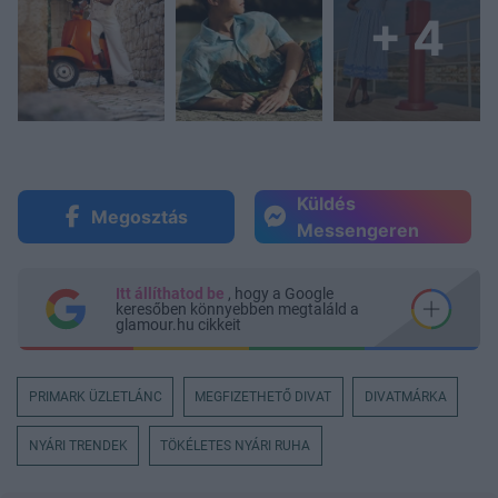
+ 4
Küldés
Megosztás
Messengeren
Itt állíthatod be
, hogy a Google
keresőben könnyebben megtaláld a
glamour.hu cikkeit
PRIMARK ÜZLETLÁNC
MEGFIZETHETŐ DIVAT
DIVATMÁRKA
NYÁRI TRENDEK
TÖKÉLETES NYÁRI RUHA