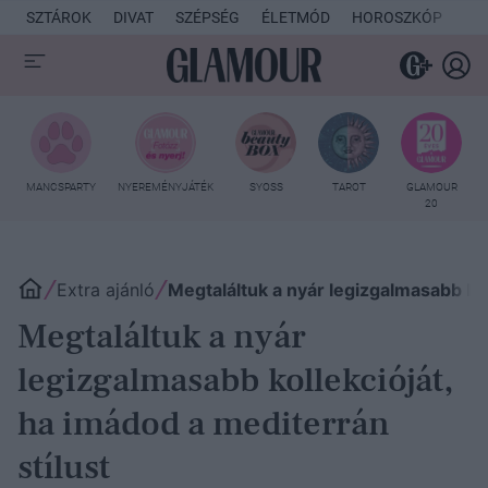
SZTÁROK
DIVAT
SZÉPSÉG
ÉLETMÓD
HOROSZKÓP
KU
MANCSPARTY
NYEREMÉNYJÁTÉK
SYOSS
TAROT
GLAMOUR
20
Extra ajánló
Megtaláltuk a nyár legizgalmasabb kol
Megtaláltuk a nyár
legizgalmasabb kollekcióját,
ha imádod a mediterrán
stílust