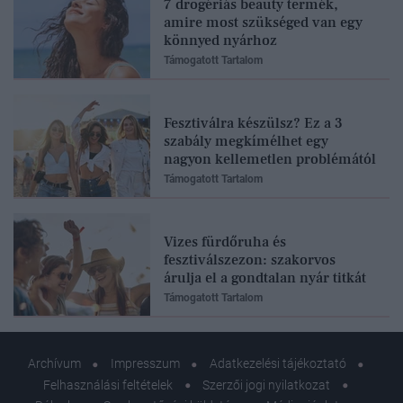
7 drogériás beauty termék,
amire most szükséged van egy
könnyed nyárhoz
Támogatott Tartalom
Fesztiválra készülsz? Ez a 3
szabály megkímélhet egy
nagyon kellemetlen problémától
Támogatott Tartalom
Vizes fürdőruha és
fesztiválszezon: szakorvos
árulja el a gondtalan nyár titkát
Támogatott Tartalom
Archívum
Impresszum
Adatkezelési tájékoztató
Felhasználási feltételek
Szerzői jogi nyilatkozat