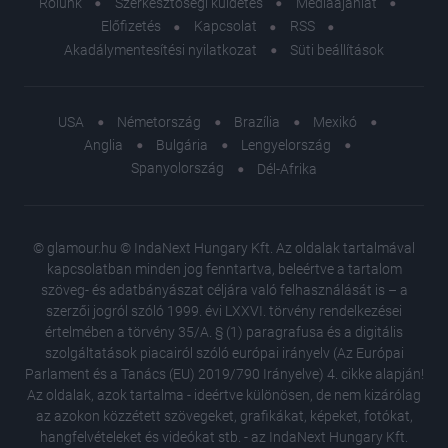
Rólunk
Szerkesztőségi küldetés
Médiaajánlat
Előfizetés
Kapcsolat
RSS
Akadálymentesítési nyilatkozat
Süti beállítások
USA
Németország
Brazília
Mexikó
Anglia
Bulgária
Lengyelország
Spanyolország
Dél-Afrika
© glamour.hu © IndaNext Hungary Kft. Az oldalak tartalmával
kapcsolatban minden jog fenntartva, beleértve a tartalom
szöveg- és adatbányászat céljára való felhasználását is – a
szerzői jogról szóló 1999. évi LXXVI. törvény rendelkezései
értelmében a törvény 35/A. § (1) paragrafusa és a digitális
szolgáltatások piacairól szóló európai irányelv (Az Európai
Parlament és a Tanács (EU) 2019/790 Irányelve) 4. cikke alapján!
Az oldalak, azok tartalma - ideértve különösen, de nem kizárólag
az azokon közzétett szövegeket, grafikákat, képeket, fotókat,
hangfelvételeket és videókat stb. - az IndaNext Hungary Kft.