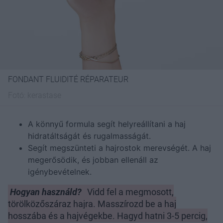
FONDANT FLUIDITÉ RÉPARATEUR
Fotó:
kerastase
A könnyű formula segít helyreállítani a haj
hidratáltságát és rugalmasságát.
Segít megszünteti a hajrostok merevségét. A haj
megerősödik, és jobban ellenáll az
igénybevételnek.
Hogyan használd?
Vidd fel a megmosott,
törölközőszáraz hajra. Masszírozd be a haj
hosszába és a hajvégekbe. Hagyd hatni 3-5 percig,