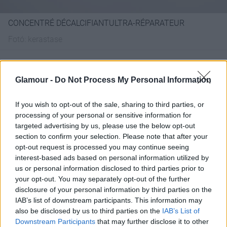
CONCENTRÉ DÉCALCIFIANTULTRA-RÉPARATEUR
Fotó:
kerastase
Regeneráló hatású kalciumeltávolító hajfürdő
Glamour -
Do Not Process My Personal Information
előtti koncentrált ápoló, amely segít eltávolítani a
felesleges kalciumlerakódásokat, és radikálisan
csökkenteni a haj károsodásának mértékét.
If you wish to opt-out of the sale, sharing to third parties, or
processing of your personal or sensitive information for
Mélyen behatol a haj belsejébe és eltávolítja a
targeted advertising by us, please use the below opt-out
nem kívánt kalciumlerakódásokat.
section to confirm your selection. Please note that after your
Segít újjáépíteni a felbomlott kötéseket a
opt-out request is processed you may continue seeing
keratinláncok között.
interest-based ads based on personal information utilized by
us or personal information disclosed to third parties prior to
Hogyan használd?
A sampon használata előtt
your opt-out. You may separately opt-out of the further
vigyél fel elegendő mennyiséget a nedves
disclosure of your personal information by third parties on the
hajhosszra és masszírozd be. Hagyd rajta 5 percig.
IAB’s list of downstream participants. This information may
Ne öblítsd le, és a Première sampont közvetlenül a
also be disclosed by us to third parties on the
IAB’s List of
hajra vidd fel további rétegként. Ezt követően mosd
Downstream Participants
that may further disclose it to other