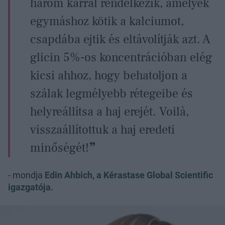
három karral rendelkezik, amelyek
egymáshoz kötik a kalciumot,
csapdába ejtik és eltávolítják azt. A
glicin 5%-os koncentrációban elég
kicsi ahhoz, hogy behatoljon a
szálak legmélyebb rétegeibe és
helyreállítsa a haj erejét. Voilà,
visszaállítottuk a haj eredeti
minőségét!
- mondja
Edin Ahbich, a Kérastase Global Scientific
igazgatója.