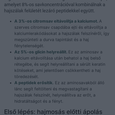
amelyet 8%-os savkoncentrációval kombinálnak a
hajszálak felületét lezáró peptidekkel együtt.
A 3%-os citromsav eltávolítja a kalciumot.
A
szerves citromsav csapdába ejti és eltávolítja a
kalciumlerakódásokat a hajszálak felszínéről, így
megszünteti a durva tapintást és a haj
fénytelenségét.
Az 5%-os glicin helyreállít.
Ez az aminosav a
kalcium eltávolítása után behatol a haj belső
rétegébe, és segít helyreállítani a sérült keratin
kötéseket, ami jelentősen csökkentheti a haj
töredezését.
A peptidek erősítik.
Ez az aminosavakból álló
lánc segít feltölteni és megvastagítani a
hajszálak felszínét, helyreállítva az erőt, a
hidratáltságot és a fényt.
Első lépés: hajmosás előtti ápolás