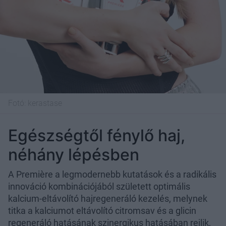
Fotó:
kerastase
Egészségtől fénylő haj,
néhány lépésben
A Première a legmodernebb kutatások és a radikális
innováció kombinációjából született optimális
kalcium-eltávolító hajregeneráló kezelés, melynek
titka a kalciumot eltávolító citromsav és a glicin
regeneráló hatásának szinergikus hatásában rejlik,