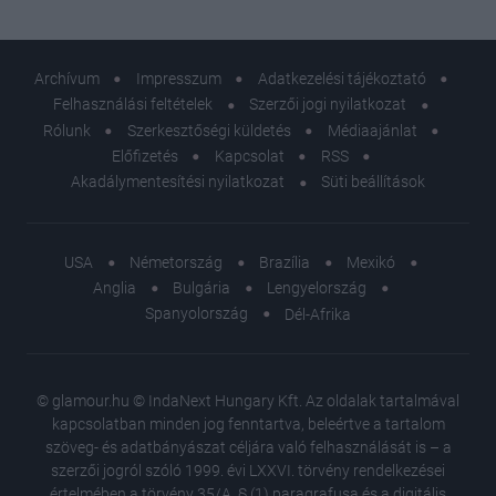
Archívum
Impresszum
Adatkezelési tájékoztató
Felhasználási feltételek
Szerzői jogi nyilatkozat
Rólunk
Szerkesztőségi küldetés
Médiaajánlat
Előfizetés
Kapcsolat
RSS
Akadálymentesítési nyilatkozat
Süti beállítások
USA
Németország
Brazília
Mexikó
Anglia
Bulgária
Lengyelország
Spanyolország
Dél-Afrika
© glamour.hu © IndaNext Hungary Kft. Az oldalak tartalmával
kapcsolatban minden jog fenntartva, beleértve a tartalom
szöveg- és adatbányászat céljára való felhasználását is – a
szerzői jogról szóló 1999. évi LXXVI. törvény rendelkezései
értelmében a törvény 35/A. § (1) paragrafusa és a digitális