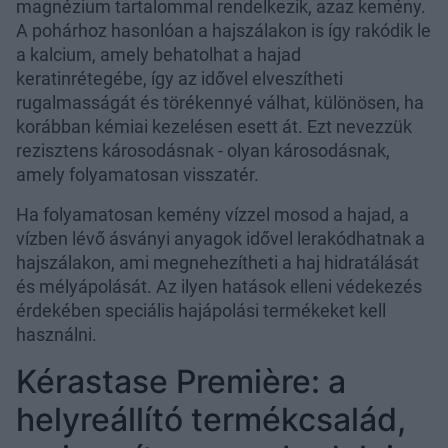
magnézium tartalommal rendelkezik, azaz kemény.
A pohárhoz hasonlóan a hajszálakon is így rakódik le
a kalcium, amely behatolhat a hajad
keratinrétegébe, így az idővel elveszítheti
rugalmasságát és törékennyé válhat, különösen, ha
korábban kémiai kezelésen esett át. Ezt nevezzük
rezisztens károsodásnak - olyan károsodásnak,
amely folyamatosan visszatér.
Ha folyamatosan kemény vízzel mosod a hajad, a
vízben lévő ásványi anyagok idővel lerakódhatnak a
hajszálakon, ami megnehezítheti a haj hidratálását
és mélyápolását. Az ilyen hatások elleni védekezés
érdekében speciális hajápolási termékeket kell
használni.
Kérastase Première: a
helyreállító termékcsalád,