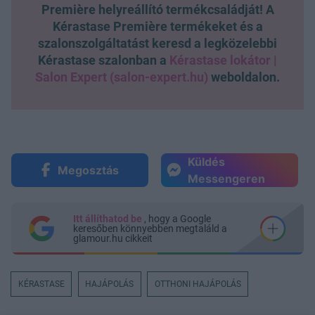
Première helyreállító termékcsaládját! A
Kérastase Première termékeket és a
szalonszolgáltatást keresd a legközelebbi
Kérastase szalonban a
Kérastase lokátor |
Salon Expert (salon-expert.hu)
weboldalon.
Küldés
Megosztás
Messengeren
Itt állíthatod be
, hogy a Google
keresőben könnyebben megtaláld a
glamour.hu cikkeit
KÉRASTASE
HAJÁPOLÁS
OTTHONI HAJÁPOLÁS