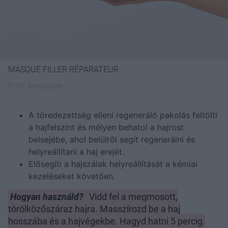
MASQUE FILLER RÉPARATEUR
Fotó:
kerastase
A töredezettség elleni regeneráló pakolás feltölti
a hajfelszínt és mélyen behatol a hajrost
belsejébe, ahol belülről segít regenerálni és
helyreállítani a haj erejét.
Elősegíti a hajszálak helyreállítását a kémiai
kezeléseket követően.
Hogyan használd?
Vidd fel a megmosott,
törölközőszáraz hajra. Masszírozd be a haj
hosszába és a hajvégekbe. Hagyd hatni 5 percig.