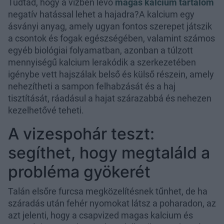
Tudtad, hogy a vízben lévő
magas kalcium tartalom
negatív hatással lehet a hajadra?A kalcium egy
ásványi anyag, amely ugyan fontos szerepet játszik
a csontok és fogak egészségében, valamint számos
egyéb biológiai folyamatban, azonban a túlzott
mennyiségű kalcium lerakódik a szerkezetében
igénybe vett hajszálak belső és külső részein, amely
nehezítheti a sampon felhabzását és a haj
tisztítását, ráadásul a hajat szárazabbá és nehezen
kezelhetővé teheti.
A vizespohár teszt:
segíthet, hogy megtaláld a
probléma gyökerét
Talán elsőre furcsa megközelítésnek tűnhet, de ha
száradás után fehér nyomokat látsz a poharadon, az
azt jelenti, hogy a csapvized magas kalcium és