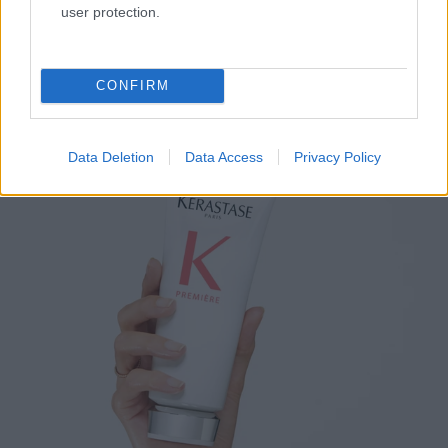
használata után vidd fel a nedves hajra. Dolgozd be
user protection.
a hajba. Folytasd az ápolást a Première Fondant
vagy Masque használatával.
CONFIRM
Harmadik lépés: balzsamozás
Data Deletion
Data Access
Privacy Policy