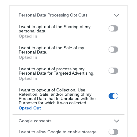
third parties.
meg a hajad.
Please note that this website/app uses one or more Google
Personal Data Processing Opt Outs
Második lépés: samponozás
services and may gather and store information including but
not limited to your visit or usage behaviour. You may click to
I want to opt-out of the Sharing of my
personal data.
grant or deny consent to Google and its third-party tags to
Opted In
use your data for below specified purposes in below Google
consent section.
I want to opt-out of the Sale of my
Personal Data.
Opted In
I want to opt-out of processing my
Personal Data for Targeted Advertising.
Opted In
I want to opt-out of Collection, Use,
Retention, Sale, and/or Sharing of my
Personal Data that Is Unrelated with the
Purposes for which it was collected.
Opted Out
Google consents
I want to allow Google to enable storage