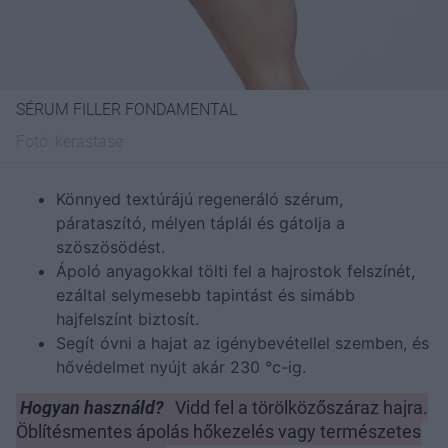
SÉRUM FILLER FONDAMENTAL
Fotó:
kerastase
Könnyed textúrájú regeneráló szérum,
párataszító, mélyen táplál és gátolja a
szöszösödést.
Ápoló anyagokkal tölti fel a hajrostok felszínét,
ezáltal selymesebb tapintást és simább
hajfelszínt biztosít.
Segít óvni a hajat az igénybevétellel szemben, és
hővédelmet nyújt akár 230 °c-ig.
Hogyan használd?
Vidd fel a törölközőszáraz hajra.
Öblítésmentes ápolás hőkezelés vagy természetes