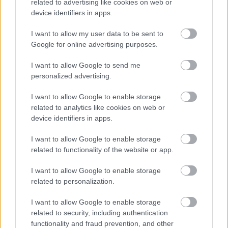
related to advertising like cookies on web or
device identifiers in apps.
I want to allow my user data to be sent to
Google for online advertising purposes.
BAIN DÉCALCIFIANT RÉPARATEUR
I want to allow Google to send me
Fotó:
kerastase
personalized advertising.
I want to allow Google to enable storage
A regeneráló hatású kalciumeltávolító hajfürdő
related to analytics like cookies on web or
szulfátmentes formulája gyengéden tisztítja a
device identifiers in apps.
fejbőrt és a hajat, és segít eltávolítani a
I want to allow Google to enable storage
kalciumlerakódásokat.
related to functionality of the website or app.
Csökkenti a haj törékenységét és fénytelenségét.
Akár 2-szer erősebb belső szerkezetet
I want to allow Google to enable storage
eredményez.
related to personalization.
Segít helyreállítani a keratin láncok sérült
kötéseit.
I want to allow Google to enable storage
related to security, including authentication
Hogyan használd?
A Première Concentré
functionality and fraud prevention, and other